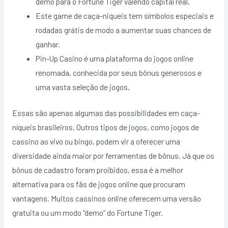
demo para o Fortune Tiger valendo capital real.
Este game de caça-niqueis tem símbolos especiais e
rodadas grátis de modo a aumentar suas chances de
ganhar.
Pin-Up Casino é uma plataforma do jogos online
renomada, conhecida por seus bônus generosos e
uma vasta seleção de jogos.
Essas são apenas algumas das possibilidades em caça-
níqueis brasileiros. Outros tipos de jogos, como jogos de
cassino ao vivo ou bingo, podem vir a oferecer uma
diversidade ainda maior por ferramentas de bônus. Já que os
bônus de cadastro foram proibidos, essa é a melhor
alternativa para os fãs de jogos online que procuram
vantagens. Muitos cassinos online oferecem uma versão
gratuita ou um modo “demo” do Fortune Tiger.