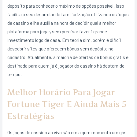
depósito para conhecer o máximo de opções possível. Isso
facilita o seu desarrolar de familiarização utilizando os jogos
de cassino e lhe auxilia na hora de decidir qual a melhor
plataforma para jogar, sem precisar fazer 1 grande
investimento logo de casa. Em teoria sim, porém é difícil
descobrir sites que oferecem bônus sem depósito no
cadastro. Atualmente, a maioria de ofertas de bônus grátis é
destinada para quem já é jogador do cassino há destemido
tempo.
Melhor Horário Para Jogar
Fortune Tiger E Ainda Mais 5
Estratégias
Os jogos de cassino ao vivo são em algum momento um gás