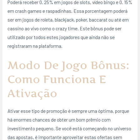
Poderá receber 0. 25% em jogos de slots, vídeo bingo e 0. 15%
em crash games e raspadinhas. Essa porcentagem poderá
ser em jogos de roleta, blackjack, poker, baccarat ou até em
cassino ao vivo como o crazy time. Este bônus pode ser
utilizado por todos estes jogadores que ainda não se
registraram na plataforma.
Modo De Jogo Bônus:
Como Funciona E
Ativação
Ativar esse tipo de promoção é sempre uma óptima, porque
há enormes chances de obter um bom prêmio com
investimento pequeno. Se você está começando no universo
das apostas, é importante aproveitar estas ofertas sem