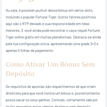
Ou seja, é possível usufruir desse bônus em vários slots,
incluindo o popular Fortune Tiger. Outros fatores positivos
aqui são o RTP elevado e sua responsividade em telas
menores. E você ainda pode encontrar o caça-níquel Fortune
Tiger online grátis em muitas plataformas. Destaca-se ainda
pela tua configuração única, apresentando uma grade 3×3 e
apenas 5 linhas de pagamento.
Como Ativar Um Bónus Sem
Depósito
Os requisitos de apostas são requerimentos de que criam
diretrizes para que você invista um bônus e, posteriormente,
possa sacar os seus ganhos. Contudo, certamente vale por
muito aproveitar estas ofertas de bônus sem depósito.