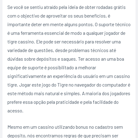
Se você se sentiu atraído pela ideia de obter rodadas grátis
com o objectivo de aproveitar os seus benefícios, é
importante deter em mente alguns pontos. O suporte técnico
é uma ferramenta essencial de modo a qualquer jogador de
tigre cassino. Ele pode ser necessário para resolver uma
variedade de questões, desde problemas técnicos até
dúvidas sobre depósitos e saques. Ter acesso an uma boa
equipe de suporte é possibilitado a melhorar
significativamente an experiência do usuário em um cassino
tigre. Jogar este jogo do Tigre no navegador do computador é
este método mais natural e simples. A maioria dos jogadores
prefere essa opção pela praticidade e pela facilidade do
acesso.
Mesmo em um cassino utilizando bonus no cadastro sem
deposito, nós encontramos regras de que precisam ser