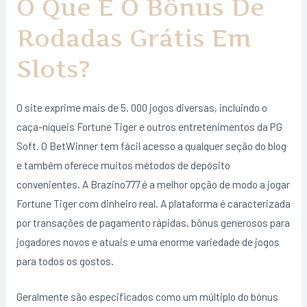
O Que É O Bônus De
Rodadas Grátis Em
Slots?
O site exprime mais de 5. 000 jogos diversas, incluindo o
caça-níqueis Fortune Tiger e outros entretenimentos da PG
Soft. O BetWinner tem fácil acesso a qualquer seção do blog
e também oferece muitos métodos de depósito
convenientes. A Brazino777 é a melhor opção de modo a jogar
Fortune Tiger com dinheiro real. A plataforma é caracterizada
por transações de pagamento rápidas, bônus generosos para
jogadores novos e atuais e uma enorme variedade de jogos
para todos os gostos.
Geralmente são especificados como um múltiplo do bónus