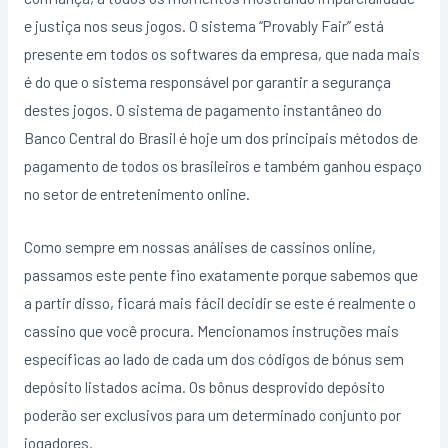
e justiça nos seus jogos. O sistema “Provably Fair” está
presente em todos os softwares da empresa, que nada mais
é do que o sistema responsável por garantir a segurança
destes jogos. O sistema de pagamento instantâneo do
Banco Central do Brasil é hoje um dos principais métodos de
pagamento de todos os brasileiros e também ganhou espaço
no setor de entretenimento online.
Como sempre em nossas análises de cassinos online,
passamos este pente fino exatamente porque sabemos que
a partir disso, ficará mais fácil decidir se este é realmente o
cassino que você procura. Mencionamos instruções mais
específicas ao lado de cada um dos códigos de bónus sem
depósito listados acima. Os bônus desprovido depósito
poderão ser exclusivos para um determinado conjunto por
jogadores.