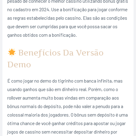
pesado de conhecer o melhor cassino utilizando bônus grátis
no cadastro em 2024. Use a bonificação para jogar conforme
as regras estabelecidas pelo cassino. Elas são as condições
que devem ser cumpridas para que você possa sacar os
ganhos obtidos com a bonificação.
Benefícios Da Versão
Demo
É como jogar no demo do tigrinho com banca infinita, mas
usando ganhos que são em dinheiro real. Porém, como o
rollover aumenta muito boas vindas em comparação aos
bônus normais do depósito, pode não valer a penudo para a
colossal maioria dos jogadores. O bônus sem depósito é uma
ótima chance de você ganhar créditos para apostar ou jogar
jogos de cassino sem necessitar depositar dinheiro por