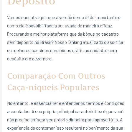
Depósito
Vamos encontrar por que a versão demo é tão importante e
como ela é possibilitado a ser usada de maneira eficaz.
Procurando a melhor plataforma que da bônus no cadastro
sem depósito no Brasil? Nosso ranking atualizado classifica
os melhores cassinos com bônus grátis no cadastro sem
depósito em dezembro.
Comparação Com Outros
Caça-níqueis Populares
No entanto, é essencial ler e entender os termos e condições
associados. A sua própria principal característica é que você
não precisa arriscar seu próprio dinheiro para aproveitá-lo. A
experiencia de contornar isso resultará no banimento da sua