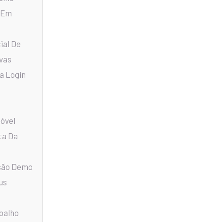
 Em
ial De
ivas
a Login
óvel
ta Da
rsão Demo
us
balho