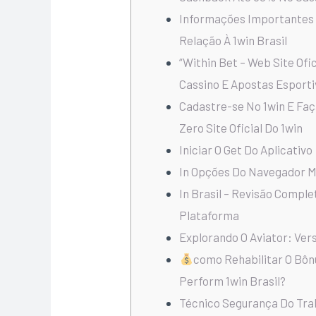
Informações Importantes
Relação À 1win Brasil
“Within Bet – Web Site Ofic
Cassino E Apostas Esport
Cadastre-se No 1win E Faç
Zero Site Oficial Do 1win
Iniciar O Get Do Aplicativo
In Opções Do Navegador M
In Brasil – Revisão Comple
Plataforma
Explorando O Aviator: Ve
como Rehabilitar O Bôn
Perform 1win Brasil?
Técnico Segurança Do Tra