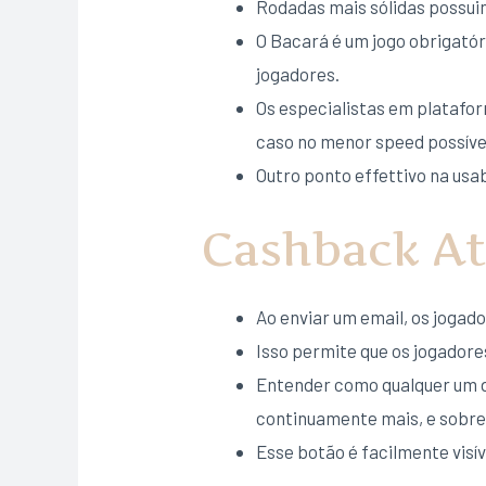
Rodadas mais sólidas possuin
O Bacará é um jogo obrigatóri
jogadores.
Os especialistas em platafor
caso no menor speed possíve
Outro ponto effettivo na usa
Cashback At
Ao enviar um email, os jogad
Isso permite que os jogadore
Entender como qualquer um d
continuamente mais, e sobre 
Esse botão é facilmente visív