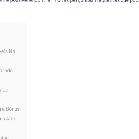
veis Na
parado
s De
bre Bônus
us Afin
sino