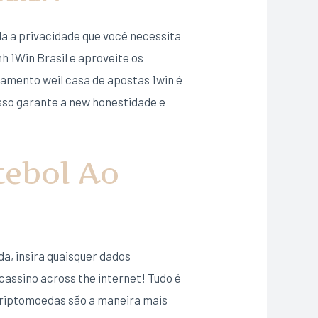
da a privacidade que você necessita
 1Win Brasil e aproveite os
amento weil casa de apostas 1win é
Isso garante a new honestidade e
tebol Ao
da, insira quaisquer dados
assino across the internet! Tudo é
 criptomoedas são a maneira mais