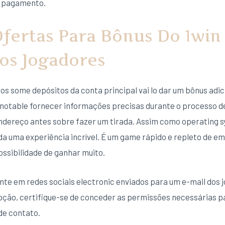
de pagamento.
Ofertas Para Bônus Do 1win
os Jogadores
nos some depósitos da conta principal vai lo dar um bônus adi
 notable fornecer informações precisas durante o processo de
endereço antes sobre fazer um tirada. Assim como operating 
nda uma experiência incrível. É um game rápido e repleto de 
ssibilidade de ganhar muito.
nte em redes sociais electronic enviados para um e-mail dos j
pção, certifique-se de conceder as permissões necessárias p
de contato.