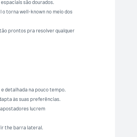
 espaciais são dourados.
ual o torna well-known no meio dos
tão prontos pra resolver qualquer
l e detalhada na pouco tempo.
dapta às suas preferências.
s apostadores lucrem
r the barra lateral.