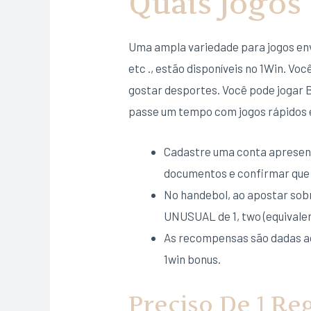
Quais Jogos
Uma ampla variedade para jogos envo
etc ., estão disponíveis no 1Win. Vo
gostar desportes. Você pode jogar B
passe um tempo com jogos rápidos e
Cadastre uma conta apresent
documentos e confirmar que é
No handebol, ao apostar sobr
UNUSUAL de 1, two (equivale
As recompensas são dadas a
1win bonus.
Preciso De 1 Re