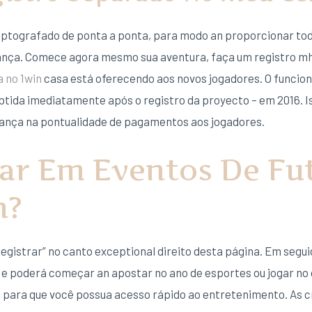
riptografado de ponta a ponta, para modo an proporcionar to
nça. Comece agora mesmo sua aventura, faça um registro mhh
a no 1win
casa está oferecendo aos novos jogadores. O funcion
btida imediatamente após o registro da proyecto – em 2016. 
fiança na pontualidade de pagamentos aos jogadores.
ar Em Eventos De Fu
n?
egistrar” no canto exceptional direito desta página. Em segui
e poderá começar an apostar no ano de esportes ou jogar no c
el para que você possua acesso rápido ao entretenimento. As