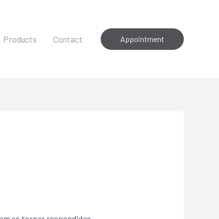
Products
Contact
Appointment
em se tornar respondidas