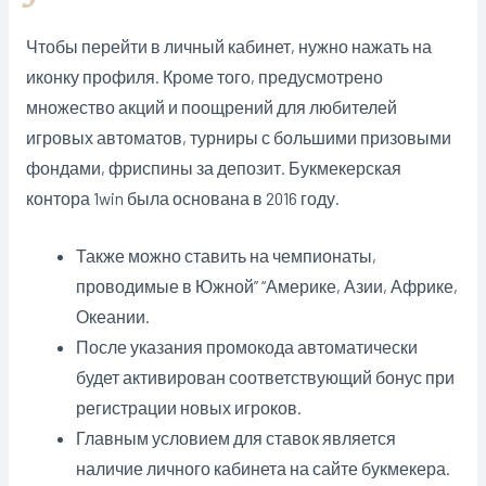
Чтобы перейти в личный кабинет, нужно нажать на
иконку профиля. Кроме того, предусмотрено
множество акций и поощрений для любителей
игровых автоматов, турниры с большими призовыми
фондами, фриспины за депозит. Букмекерская
контора 1win была основана в 2016 году.
Также можно ставить на чемпионаты,
проводимые в Южной” “Америке, Азии, Африке,
Океании.
После указания промокода автоматически
будет активирован соответствующий бонус при
регистрации новых игроков.
Главным условием для ставок является
наличие личного кабинета на сайте букмекера.