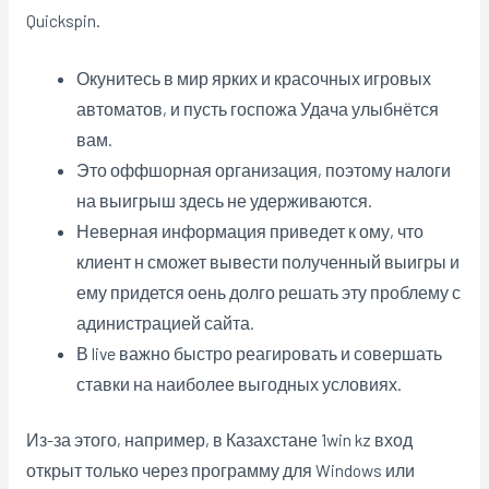
Quickspin.
Окунитесь в мир ярких и красочных игровых
автоматов, и пусть госпожа Удача улыбнётся
вам.
Это оффшорная организация, поэтому налоги
на выигрыш здесь не удерживаются.
Неверная информация приведет к ому, что
клиент н сможет вывести полученный выигры и
ему придется оень долго решать эту проблему с
адинистрацией сайта.
В live важно быстро реагировать и совершать
ставки на наиболее выгодных условиях.
Из-за этого, например, в Казахстане 1win kz вход
открыт только через программу для Windows или