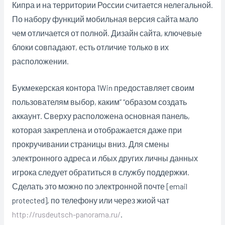
Кипра и на территории России считается нелегальной.
По набору функций мобильная версия сайта мало
чем отличается от полной. Дизайн сайта, ключевые
блоки совпадают, есть отличие только в их
расположении.
Букмекерская контора 1Win предоставляет своим
пользователям выбор, каким” “образом создать
аккаунт. Сверху расположена основная панель,
которая закреплена и отображается даже при
прокручивании страницы вниз. Для смены
электронного адреса и лбых других личны данных
игрока следует обратиться в службу поддержки.
Сделать это можно по электронной почте [email
protected], по телефону или через жиой чат
http://rusdeutsch-panorama.ru/
.