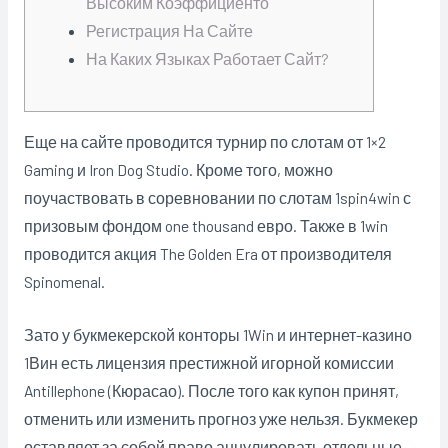
Высоким Коэффициенто
Регистрация На Сайте
На Каких Языках Работает Сайт?
Еще на сайте проводится турнир по слотам от 1×2
Gaming и Iron Dog Studio. Кроме того, можно
поучаствовать в соревновании по слотам 1spin4win с
призовым фондом one thousand евро. Также в 1win
проводится акция The Golden Era от производителя
Spinomenal.
Зато у букмекерской конторы 1Win и интернет-казино
1Вин есть лицензия престижной игорной комиссии
Antillephone (Кюрасао). После того как купон принят,
отменить или изменить прогноз уже нельзя. Букмекер
оставляет за собой право аннулировать отдельные