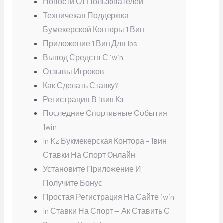
Новости От Пользователей
Техничекая Поддержка
Бумекерской Конторы 1 Вин
Приложение 1 Вин Для Ios
Вывод Средств С 1win
Отзывы Игроков
Как Сделать Ставку?
Регистрация В 1вин Кз
Последние Спортивные События
1win
In Kz Букмекерская Контора – 1вин
Ставки На Спорт Онлайн
Установите Приложение И
Получите Бонус
Простая Регистрация На Сайте 1win
In Ставки На Спорт — Ак Ставить С