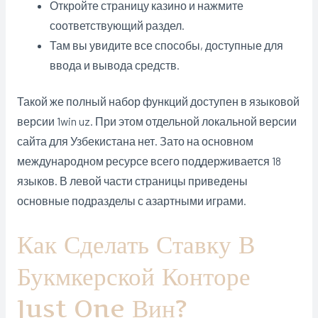
Откройте страницу казино и нажмите
соответствующий раздел.
Там вы увидите все способы, доступные для
ввода и вывода средств.
Такой же полный набор функций доступен в языковой
версии 1win uz. При этом отдельной локальной версии
сайта для Узбекистана нет. Зато на основном
международном ресурсе всего поддерживается 18
языков. В левой части страницы приведены
основные подразделы с азартными играми.
Как Сделать Ставку В
Букмкерской Конторе
Just One Вин?