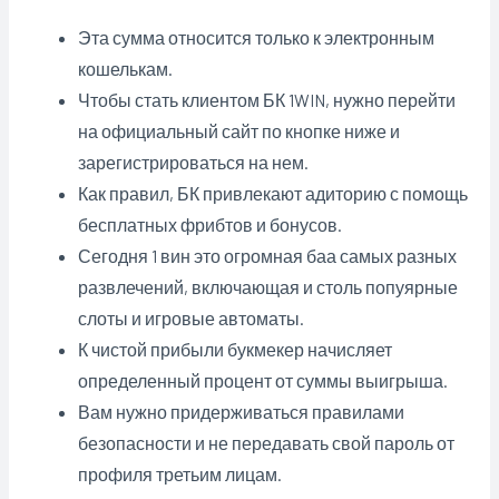
Эта сумма относится только к электронным
кошелькам.
Чтобы стать клиентом БК 1WIN, нужно перейти
на официальный сайт по кнопке ниже и
зарегистрироваться на нем.
Как правил, БК привлекают адиторию с помощь
бесплатных фрибтов и бонусов.
Сегодня 1 вин это огромная баа самых разных
развлечений, включающая и столь попуярные
слоты и игровые автоматы.
К чистой прибыли букмекер начисляет
определенный процент от суммы выигрыша.
Вам нужно придерживаться правилами
безопасности и не передавать свой пароль от
профиля третьим лицам.