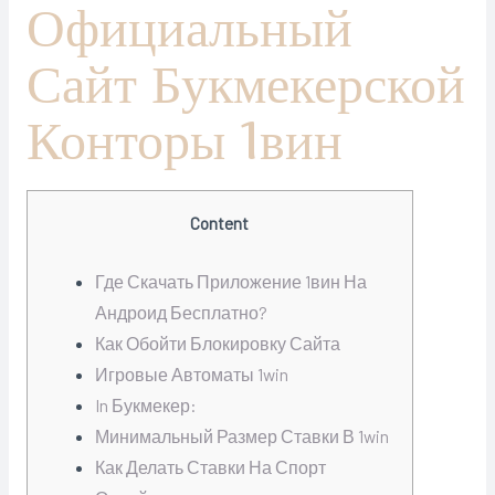
Официальный
Сайт Букмекерской
Конторы 1вин
Content
Где Скачать Приложение 1вин На
Андроид Бесплатно?
Как Обойти Блокировку Сайта
Игровые Автоматы 1win
In Букмекер:
Минимальный Размер Ставки В 1win
Как Делать Ставки На Спорт