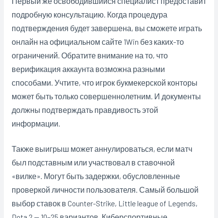
Первый же освободившийся специалист предоставит
подробную консультацию. Когда процедура
подтверждения будет завершена, вы сможете играть
онлайн на официальном сайте 1Win без каких-то
ограничений. Обратите внимание на то, что
верификация аккаунта возможна разными
способами. Учтите, что игрок букмекерской конторы
может быть только совершеннолетним. И документы
должны подтверждать правдивость этой
информации.
Также выигрыш может аннулироваться, если матч
был подставным или участвовал в ставочной
«вилке». Могут быть задержки, обусловленные
проверкой личности пользователя. Самый большой
выбор ставок в Counter-Strike, Little league of Legends,
Dota 2 — 10–25 вариантов. Киберспортивные