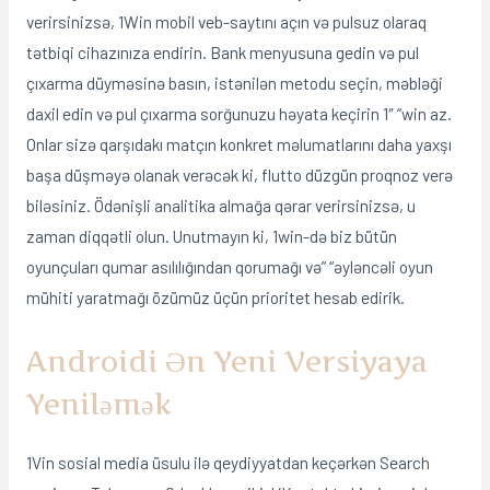
verirsinizsə, 1Win mobil veb-saytını açın və pulsuz olaraq
tətbiqi cihazınıza endirin. Bank menyusuna gedin və pul
çıxarma düyməsinə basın, istənilən metodu seçin, məbləği
daxil edin və pul çıxarma sorğunuzu həyata keçirin 1″ “win az.
Onlar sizə qarşıdakı matçın konkret məlumatlarını daha yaxşı
başa düşməyə olanak verəcək ki, flutto düzgün proqnoz verə
biləsiniz. Ödənişli analitika almağa qərar verirsinizsə, u
zaman diqqətli olun. Unutmayın ki, 1win-də biz bütün
oyunçuları qumar asılılığından qorumağı və” “əyləncəli oyun
mühiti yaratmağı özümüz üçün prioritet hesab edirik.
Androidi Ən Yeni Versiyaya
Yeniləmək
1Vin sosial media üsulu ilə qeydiyyatdan keçərkən Search