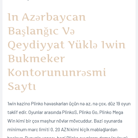
In Azərbaycan
Başlanğıc Və
Qeydiyyat Yüklə 1win
Bukmeker
Kontorununrəsmi
Saytı
1win kazino Plinko həvəskarları üçün nə az, nə çox, düz 19 oyun
təklif edir. Oyunlar arasında PlinkoS, Plinko Go, Plinko Mega
Win kimi bir çox məşhur növlər mövcuddur. Bəzi oyunarda
minimum mərc limiti 0. 20 AZN kimi kiçik məbləğlərdən
başlayır. Bununla yanaşı, bəzi Plinko oyunlarını demo (pulsuz)