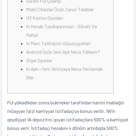
Sürətli Pul Çıxarışı
Mobil Cihazlar Üçün Zəruri Tələblər
H3 Kazino Oyunları
In Hesab Təsdiqlənməsi – Sürətli Və
Rahat
In Mərc Tətbiqinin Xüsusiyyətləri
Android Üçün 1win Apk Necə Yüklənir?
Digər Oyunlar
In Apk-ı Yeni Versiyaya Necə Yeniləmək
Olar
Pul yüklədikdən sonra bukmeker tərəfindən həmin məbləğin
müəyyən faizi kəmiyyət istifadəçiyə bonus verilir. 1Win
qeydiyyat ilk depozitini qoyan istifadəçilərə 500%-ə kəmiyyət
bonus verir. İstifadəçi hesabını 4 dönüm artırdıqda 500%