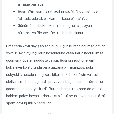
almağa başlayın.
Əgər 1Win rəsmi saytı açılmırsa, VPN xidmətindən
istifadə edərək bloklamanı keçə bilərsiniz.
Günümüzdə bukmekerin ən məşhur slot oyunları
bitstarz və Blekcek Deluks hesab olunur.
Prosesdə xeyli dəyişənlər olduğu üçün burada hökmən cavab
yoxdur. 1win oyunçuların hesablarına vəsaitlərin köçürülməsi
üçün ən yiğcam müddətə çalışır. Əgər siz just one win
bukmeker kontorunda para qazana bilmisinizsə, pulu
subyektiv hesabınıza çıxara bilərsiniz. Lakin 1win vur-tut
slotlarla məhdudlaşmırdı, provayder başqa qumar növlərinə
qocaman diqqət yetirirdi. Burada həm rulet, həm də video
holdem poker həvəskarları və stolüstü oyun həvəskarları ötrü
spam qovluğunu bir şey var.