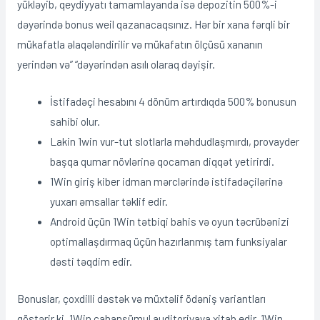
yükləyib, qeydiyyatı tamamlayanda isə depozitin 500%-i
dəyərində bonus weil qazanacaqsınız. Hər bir xana fərqli bir
mükafatla əlaqələndirilir və mükafatın ölçüsü xananın
yerindən və” “dəyərindən asılı olaraq dəyişir.
İstifadəçi hesabını 4 dönüm artırdıqda 500% bonusun
sahibi olur.
Lakin 1win vur-tut slotlarla məhdudlaşmırdı, provayder
başqa qumar növlərinə qocaman diqqət yetirirdi.
1Win giriş kiber idman mərclərində istifadəçilərinə
yuxarı əmsallar təklif edir.
Android üçün 1Win tətbiqi bahis və oyun təcrübənizi
optimallaşdırmaq üçün hazırlanmış tam funksiyalar
dəsti təqdim edir.
Bonuslar, çoxdilli dəstək və müxtəlif ödəniş variantları
göstərir ki, 1Win cahanşümul auditoriyaya xitab edir. 1Win