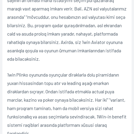
sayının ən olması mənə istədiyimi seçim pul qazanaraq
maraqlı vaxt aparmaq imkanı verir. Bəli, AZN əsl valyutalarımız
arasında” “mövcuddur, onu hesabınızın əsl valyutası kimi seçə
bilərsiniz. Bu, proqram qədər quraşdırılmadan, əsl ekrandan
cəld və asudə proloq imkanı yaradır, nəhayət, platformada
rahatlıqla oynaya bilərsiniz. Axirda, siz 1win Aviator oyununa
asanlıqla qoşula və oyunun ümumən imkanlarından istifadə
edə biləcəksiniz.
1win Plinko oyununda oyunçular dirəklərlə dolu piramidanın
yuxarı hissəsindən topu atır və leading aşağı enərkən
dirəklərdən sıçrayır. Ondan istifadə etməklə actual puya
mərclər, kazino və poker oynaya biləcəksiniz. Hər iki” “variant,
həm proqram təminatı, həm də mobil versiya sizi rahat
funksionallıq və əsas seçimlərlə sevindirəcək. 1Win-in benefit
sistemi rəqibləri arasında platformanı xüsusi olaraq
fərqləndirir.