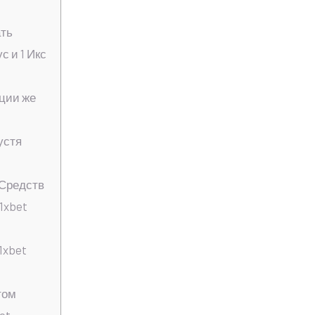
ать
 и 1 Икс
ции же
устя
 Средств
1xbet
1xbet
том