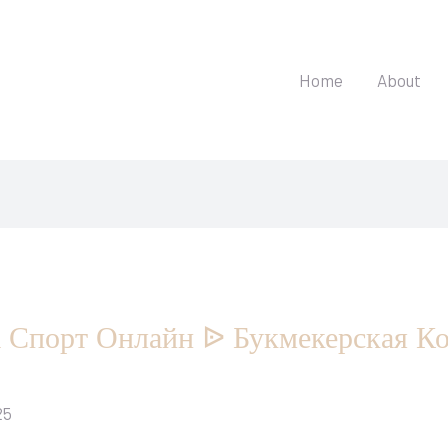
Home
About
 Спорт Онлайн ᐉ Букмекерская Ко
25