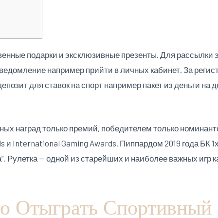
енные подарки и эксклюзивные презенты. Для рассылки э
 уведомление например прийти в личных кабинет. За реги
епозит для ставок на спорт например пакет из деньги на д
ных наград только премий, победителем только номинант
ds и International Gaming Awards. Пиппардом 2019 года Б
”. Рулетка — одной из старейших и наиболее важных игр 
о Отыграть Спортивный