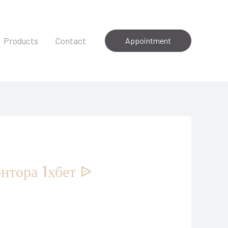
Products
Contact
Appointment
нтора 1хбет ᐉ