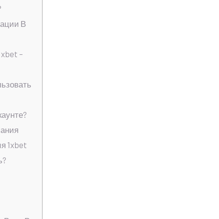
?
рации В
xbet –
льзовать
каунте?
пания
я 1xbet
ь?