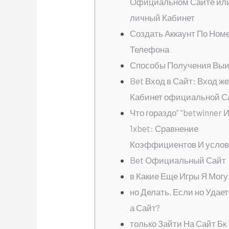
Официальном Сайте или
личный Кабинет
Создать Аккаунт По Ном
Телефона
Способы Получения Вы
Bet Вход в Сайт: Вход ж
Кабинет официальной С
Что гораздо” “betwinner 
1xbet: Сравнение
Коэффициентов И услов
Bet Официальный Сайт
в Какие Еще Игры Я Могу
но Делать, Если но Удае
а Сайт?
только Зайти На Сайт Бк 