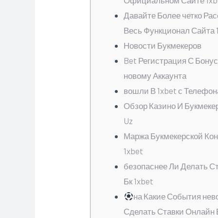
Официальном Сайте 1xb
Давайте Более четко Ра
Весь Функционал Сайта 
Новости Букмекеров
Bet Регистрация С Бону
новому Аккаунта
вошли В 1xbet с Телефон
Обзор Казино И Букмекер
Uz
Маржа Букмекерской Ко
1xbet
безопаснее Ли Делать С
Бк 1xbet
на Какие События не
Сделать Ставки Онлайн 