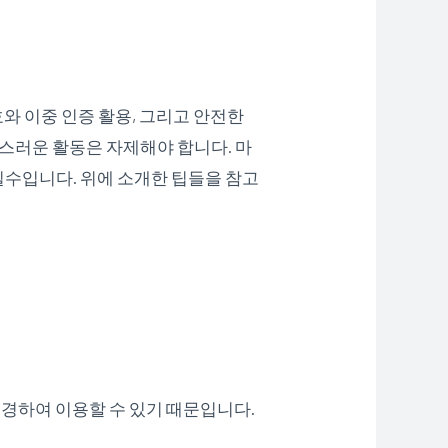
호와 이중 인증 활용, 그리고 안전한
심스러운 활동은 자제해야 합니다. 마
수입니다. 위에 소개한 팁들을 참고
변경하여 이용할 수 있기 때문입니다.