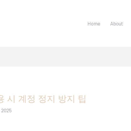
Home
About
용 시 계정 정지 방지 팁
, 2025