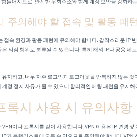
힘들어지므로, 안전한 우회주소와 함께 계정 보안을 강화하는
 시 주의해야 할 접속 및 활동 패
는 접속 환경과 활동 패턴에 유의해야 합니다. 갑작스러운 IP 변
은 의심 행위로 분류될 수 있습니다. 특히 해외 IP나 공용 
 유지하고, 너무 자주 로그인과 로그아웃을 반복하지 않는 것이
 계정 정지 사유가 될 수 있으니 합리적인 베팅 패턴을 유지
는 프록시 사용 시 유의사항
VPN이나 프록시를 같이 사용합니다. VPN 이용은 IP 변경 
 IP가 블랙리스트에 오를 수 있으므로 주의해야 합니다. VP