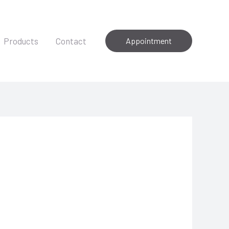
Products
Contact
Appointment