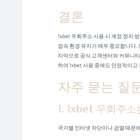
결론
1xbet 우회주소 사용 시 계정 정
접속 환경 유지가 매우 중요합니다. 
지막으로 공식 고객센터와 커뮤니티를
하여 1xbet 사용 중에도 안정적이
자주 묻는 질문
1. 1xbet 우회
국가별 인터넷 차단이나 검열 때문에 