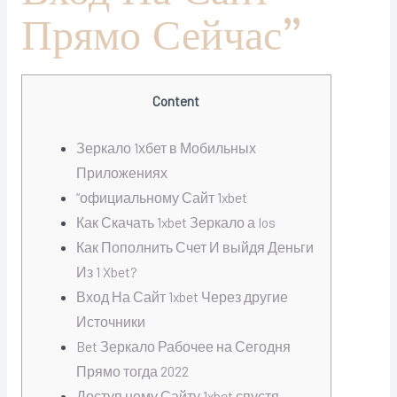
Прямо Сейчас”
Content
Зеркало 1хбет в Мобильных
Приложениях
“официальному Сайт 1xbet
Как Скачать 1xbet Зеркало а Ios
Как Пополнить Счет И выйдя Деньги
Из 1 Xbet?
Вход На Сайт 1xbet Через другие
Источники
Bet Зеркало Рабочее на Сегодня
Прямо тогда 2022
Доступ нему Сайту 1xbet спустя