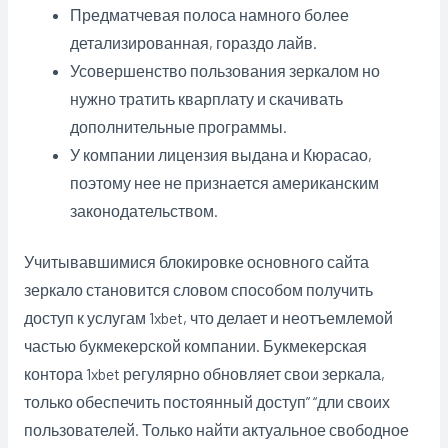
Предматчевая полоса намного более
детализированная, гораздо лайв.
Усовершенство пользования зеркалом но
нужно тратить кварплату и скачивать
дополнительные программы.
У компании лицензия выдана и Кюрасао,
поэтому нее не признается американским
законодательством.
Учитывавшимися блокировке основного сайта
зеркало становится словом способом получить
доступ к услугам 1xbet, что делает и неотъемлемой
частью букмекерской компании. Букмекерская
контора 1xbet регулярно обновляет свои зеркала,
только обеспечить постоянный доступ” “дли своих
пользователей. Только найти актуальное свободное