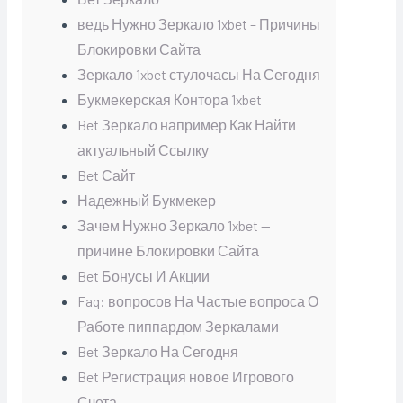
ведь Нужно Зеркало 1xbet – Причины
Блокировки Сайта
Зеркало 1xbet стулочасы На Сегодня
Букмекерская Контора 1xbet
Bet Зеркало например Как Найти
актуальный Ссылку
Bet Сайт
Надежный Букмекер
Зачем Нужно Зеркало 1xbet —
причине Блокировки Сайта
Bet Бонусы И Акции
Faq: вопросов На Частые вопроса О
Работе пиппардом Зеркалами
Bet Зеркало На Сегодня
Bet Регистрация новое Игрового
Счета