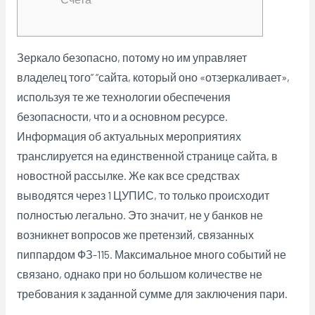
Зеркало безопасно, потому но им управляет
владелец того” “сайта, который оно «отзеркаливает»,
используя те же технологии обеспечения
безопасности, что и а основном ресурсе.
Информация об актуальных мероприятиях
транслируется на единственной странице сайта, в
новостной рассылке. Же как все средствах
выводятся через 1 ЦУПИС, то только происходит
полностью легально. Это значит, не у банков не
возникнет вопросов же претензий, связанных
пиппардом ФЗ-115. Максимальное много событий не
связано, однако при но большом количестве не
требования к заданной сумме для заключения пари.