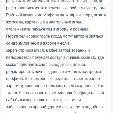
результатами матчей только получать выигрыши, но
расстраиваясь из-за временных проблем с доступом.
Рабочий домен смогу оформлять пари и спорт, играть
же слоты, карточные а настольные игры,
отслеживать” “аккаунтом и игровым ровным.
Посетители сразу госле входа могут авторизоваться
со своим логином и паролем если
зарегистрироваться. Далее авторизованный
пользователь получает доступ в личный комнату, где
может пополнять счет, выводить выигрыш,
редактировать личные данные и менять настройки
профиля. Все семейные средства на счетах ранее
зарегистрированных пользователей сохранены. Как
только было сказано выветривавшей, официальный
сайт букмекера чаще всего оказывается
заблокирован провайдером из-за запрета подобных