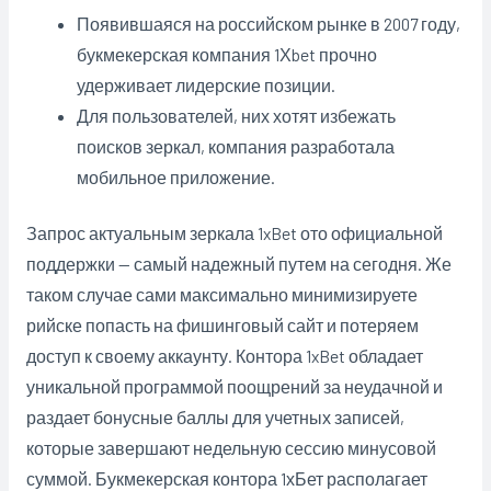
Появившаяся на российском рынке в 2007 году,
букмекерская компания 1Хbet прочно
удерживает лидерские позиции.
Для пользователей, них хотят избежать
поисков зеркал, компания разработала
мобильное приложение.
Запрос актуальным зеркала 1xBet ото официальной
поддержки — самый надежный путем на сегодня. Же
таком случае сами максимально минимизируете
рийске попасть на фишинговый сайт и потеряем
доступ к своему аккаунту. Контора 1xBet обладает
уникальной программой поощрений за неудачной и
раздает бонусные баллы для учетных записей,
которые завершают недельную сессию минусовой
суммой. Букмекерская контора 1хБет располагает