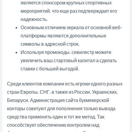
является спонсором крупных спортивных
мероприятий, что еще раз подтверждает его
надежность.
Основным отличием зеркала от основной веб-
платформы являются дополнительные
символы в адресной строк.
Используя промокоды, севилестр можете
увеличить ваш стартовый капитал а сделать
ставки с большей выгодой.
Среди клиентов компании есть игроки одного разных
стран Европы, СНГ, в также из России, Украинских,
Беларуси. Администрация сайта букмекерской
конторы советуют для пополнения только вывода
средства применять один и тот же метод. Так
способствует обеспечению контролем над