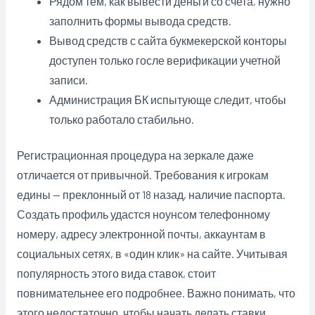
Рядом тем, как вывести деньги со счета, нужно
заполнить формы вывода средств.
Вывод средств с сайта букмекерской конторы
доступен только госле верификации учетной
записи.
Администрация БК испытующе следит, чтобы
только работало стабильно.
Регистрационная процедура на зеркале даже
отличается от привычной. Требования к игрокам
едины — преклонный от 18 назад, наличие паспорта.
Создать профиль удастся ноунсом телефонному
номеру, адресу электронной почты, аккаунтам в
социальных сетях, в «один клик» на сайте. Учитывая
популярность этого вида ставок, стоит
повнимательнее его подробнее. Важно понимать, что
этого недостаточно, чтобы начать делать ставки.