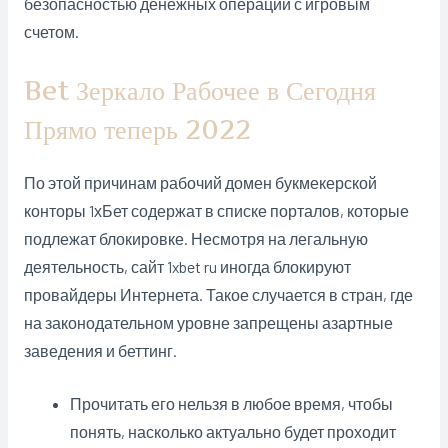
безопасностью денежных операций с игровым
счетом.
Bet Зеркало Рабочее в Сегодня
Прямо теперь 2022
По этой причинам рабочий домен букмекерской
конторы 1хБет содержат в списке порталов, которые
подлежат блокировке. Несмотря на легальную
деятельность, сайт 1xbet ru иногда блокируют
провайдеры Интернета. Такое случается в стран, где
на законодательном уровне запрещены азартные
заведения и беттинг.
Прочитать его нельзя в любое время, чтобы
понять, насколько актуально будет проходит