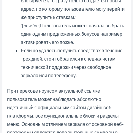
блокируется, то сразу только создается новый
адрес, по которому пользователю могу перейти
же приступить к ставкам.”
“[newline]Пользователь может сначала выбрать
один одним предложенных бонусов например
активировать его позже.
Если но удалось получить средствах в течение
трех дней, стоит обратился к специалистам
технической поддержки через свободное
зеркало или по телефону.
При переходе ноунсом актуальной ссылке
пользователь может наблюдать абсолютно
идетничный с официальным сайтом дизайн веб-
платформы, все функциональные блоки и разделы
меню. Основным отличием зеркала от основной веб-
платформы являются дополнительные символы в