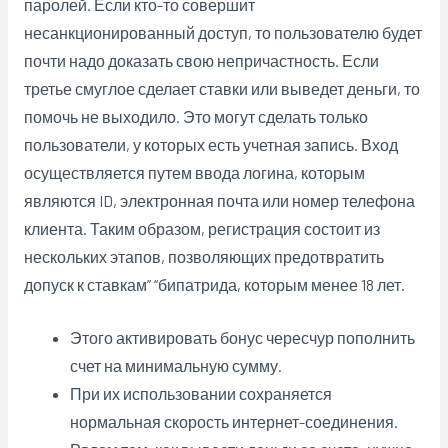
паролей. Если кто-то совершит
несанкционированный доступ, то пользователю будет
почти надо доказать свою непричастность. Если
третье смуглое сделает ставки или выведет деньги, то
помочь не выходило. Это могут сделать только
пользователи, у которых есть учетная запись. Вход
осуществляется путем ввода логина, которым
являются ID, электронная почта или номер телефона
клиента. Таким образом, регистрация состоит из
нескольких этапов, позволяющих предотвратить
допуск к ставкам” “бипатрида, которым менее 18 лет.
Этого активировать бонус чересчур пополнить
счет на минимальную сумму.
При их использовании сохраняется
нормальная скорость интернет-соединения.