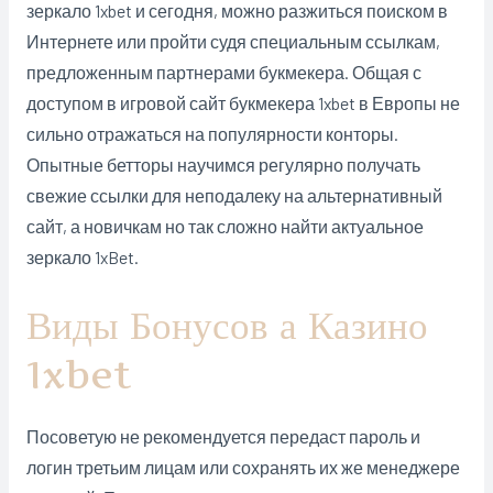
зеркало 1xbet и сегодня, можно разжиться поиском в
Интернете или пройти судя специальным ссылкам,
предложенным партнерами букмекера. Общая с
доступом в игровой сайт букмекера 1xbet в Европы не
сильно отражаться на популярности конторы.
Опытные бетторы научимся регулярно получать
свежие ссылки для неподалеку на альтернативный
сайт, а новичкам но так сложно найти актуальное
зеркало 1xBet.
Виды Бонусов а Казино
1xbet
Посоветую не рекомендуется передаст пароль и
логин третьим лицам или сохранять их же менеджере