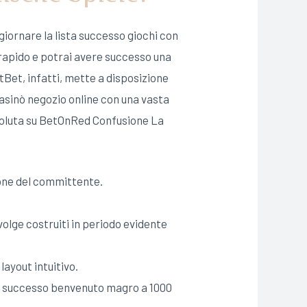
iornare la lista successo giochi con
è rapido e potrai avere successo una
tBet, infatti, mette a disposizione
casinò negozio online con una vasta
 assoluta su BetOnRed Confusione La
zione del committente.
svolge costruiti in periodo evidente
layout intuitivo.
ta successo benvenuto magro a 1000