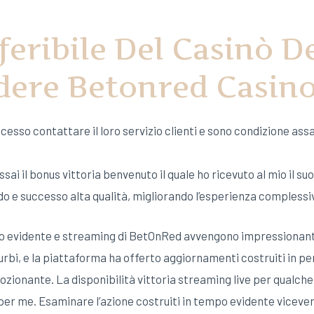
feribile Del Casinò D
ere Betonred Casino 
esso contattare il loro servizio clienti e sono condizione assa
ai il bonus vittoria benvenuto il quale ho ricevuto al mio il s
ido e successo alta qualità, migliorando l’esperienza complessi
o evidente e streaming di BetOnRed avvengono impressionanti.
bi, e la piattaforma ha offerto aggiornamenti costruiti in per
ionante. La disponibilità vittoria streaming live per qualche sp
 per me. Esaminare l’azione costruiti in tempo evidente vice