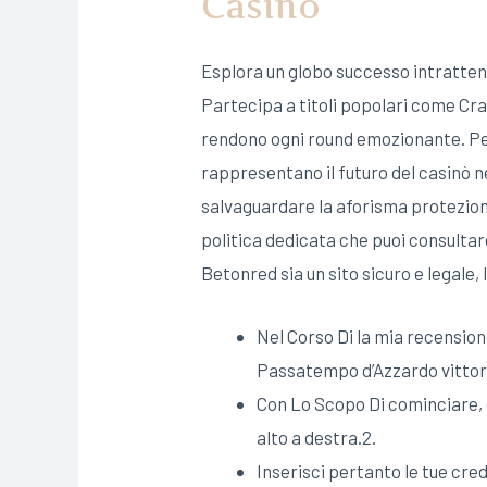
Casinò
Esplora un globo successo intratten
Partecipa a titoli popolari come Cr
rendono ogni round emozionante. Per
rappresentano il futuro del casinò n
salvaguardare la aforisma protezione
politica dedicata che puoi consultare
Betonred sia un sito sicuro e legale, l
Nel Corso Di la mia recensio
Passatempo d’Azzardo vittoria
Con Lo Scopo Di cominciare, e
alto a destra.2.
Inserisci pertanto le tue cre