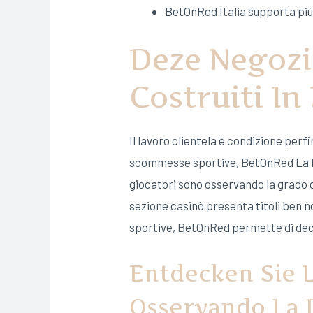
BetOnRed Italia supporta più 
Deze Negozi
Costruiti In
Il lavoro clientela è condizione perf
scommesse sportive, BetOnRed La Pen
giocatori sono osservando la grado d
sezione casinò presenta titoli ben n
sportive, BetOnRed permette di deci
Entdecken Sie L
Osservando La 