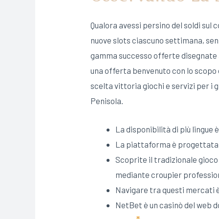
Qualora avessi persino del soldi su
nuove slots ciascuno settimana, senz
gamma successo offerte disegnate a f
una offerta benvenuto con lo scopo d
scelta vittoria giochi e servizi per 
Penisola.
La disponibilità di più lingue
La piattaforma è progettata a 
Scoprite il tradizionale gioco
mediante croupier professioni
Navigare tra questi mercati è 
NetBet è un casinò del web 