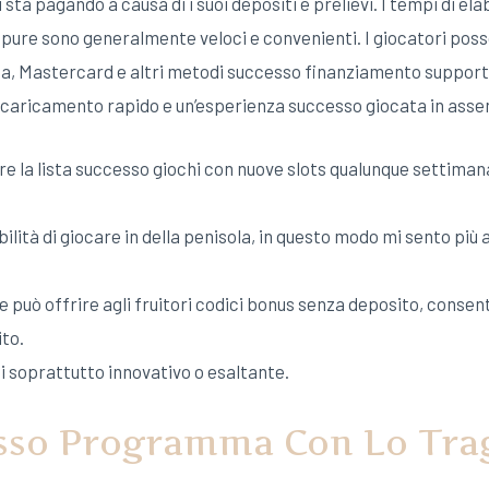
a pagando a causa di i suoi depositi e prelievi. I tempi di el
ure sono generalmente veloci e convenienti. I giocatori poss
Visa, Mastercard e altri metodi successo finanziamento support
un caricamento rapido e un’esperienza successo giocata in assen
la lista successo giochi con nuove slots qualunque settimana, i
bilità di giocare in della penisola, in questo modo mi sento più
ne può offrire agli fruitori codici bonus senza deposito, consen
ito.
di soprattutto innovativo o esaltante.
esso Programma Con Lo Tra