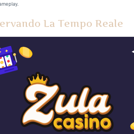
ameplay.
ervando La Tempo Reale