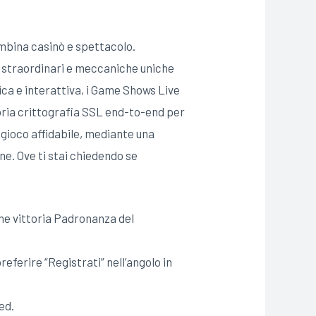
mbina casinò e spettacolo.
i straordinari e meccaniche uniche
ca e interattiva, i Game Shows Live
toria crittografia SSL end-to-end per
 gioco affidabile, mediante una
ne. Ove ti stai chiedendo se
ne vittoria Padronanza del
eferire “Registrati” nell’angolo in
ed.