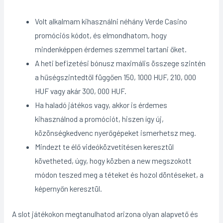
Volt alkalmam kihasználni néhány Verde Casino
promóciós kódot, és elmondhatom, hogy
mindenképpen érdemes szemmel tartani őket.
A heti befizetési bónusz maximális összege szintén
a hűségszintedtől függően 150, 1000 HUF, 210, 000
HUF vagy akár 300, 000 HUF.
Ha haladó játékos vagy, akkor is érdemes
kihasználnod a promóciót, hiszen így új,
közönségkedvenc nyerőgépeket ismerhetsz meg.
Mindezt te élő videóközvetítésen keresztül
követheted, úgy, hogy közben a new megszokott
módon teszed meg a téteket és hozol döntéseket, a
képernyőn keresztül.
A slot játékokon megtanulhatod arizona olyan alapvető és