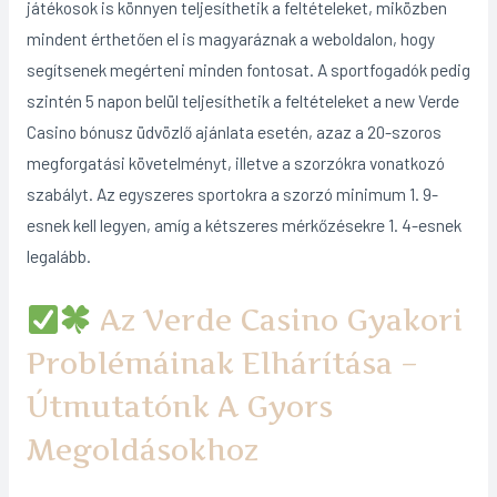
játékosok is könnyen teljesíthetik a feltételeket, miközben
mindent érthetően el is magyaráznak a weboldalon, hogy
segítsenek megérteni minden fontosat. A sportfogadók pedig
szintén 5 napon belül teljesíthetik a feltételeket a new Verde
Casino bónusz üdvözlő ajánlata esetén, azaz a 20-szoros
megforgatási követelményt, illetve a szorzókra vonatkozó
szabályt. Az egyszeres sportokra a szorzó minimum 1. 9-
esnek kell legyen, amíg a kétszeres mérkőzésekre 1. 4-esnek
legalább.
Az Verde Casino Gyakori
Problémáinak Elhárítása –
Útmutatónk A Gyors
Megoldásokhoz