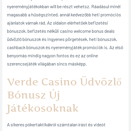
nyereményjátékokban will be részt vehetsz. Ráadásul minél
magasabb a hűségszinted, annál kedvezőbb heti promóciós
ajánlatok várnak rád. Az oldalon elérhetőek befizetési
bónuszok, befizetés nélküli casino welcome bonus deals
üdvözlő bónuszok és ingyenes pörgetések, heti bónuszok,
cashback bónuszok és nyereményjáték promóciók is. Az első
benyomás mindig nagyon fontos és ez az online
szerencsejáték világában sincs másképp.
Verde Casino Üdvözlő
Bónusz Új
Játékosoknak
A sikeres pókertaktikákról számtalan írást és videót