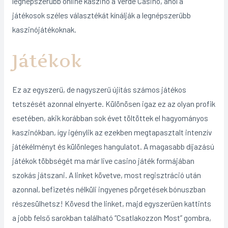
legnépszerűbb online kaszinó a Verde Casino, ahol a
játékosok széles választékát kínálják a legnépszerűbb
kaszinójátékoknak.
Játékok
Ez az egyszerű, de nagyszerű újítás számos játékos
tetszését azonnal elnyerte. Különösen igaz ez az olyan profik
esetében, akik korábban sok évet töltöttek el hagyományos
kaszinókban, így igénylik az ezekben megtapasztalt intenzív
játékélményt és különleges hangulatot. A magasabb díjazású
játékok többségét ma már live casino játék formájában
szokás játszani. A linket követve, most regisztráció után
azonnal, befizetés nélküli ingyenes pörgetések bónuszban
részesülhetsz! Kövesd the linket, majd egyszerűen kattints
a jobb felső sarokban található “Csatlakozzon Most” gombra,