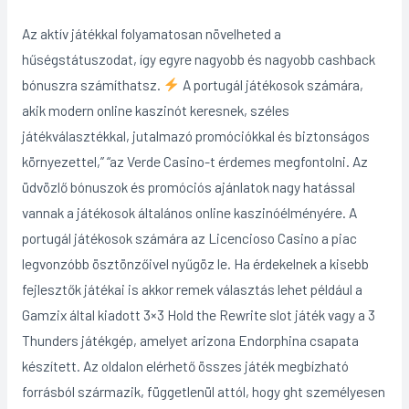
Az aktív játékkal folyamatosan növelheted a
hűségstátuszodat, így egyre nagyobb és nagyobb cashback
bónuszra számíthatsz.
A portugál játékosok számára,
akik modern online kaszinót keresnek, széles
játékválasztékkal, jutalmazó promóciókkal és biztonságos
környezettel,” “az Verde Casino-t érdemes megfontolni. Az
üdvözlő bónuszok és promóciós ajánlatok nagy hatással
vannak a játékosok általános online kaszinóélményére. A
portugál játékosok számára az Licencioso Casino a piac
legvonzóbb ösztönzőivel nyűgöz le. Ha érdekelnek a kisebb
fejlesztők játékai is akkor remek választás lehet például a
Gamzix által kiadott 3×3 Hold the Rewrite slot játék vagy a 3
Thunders játékgép, amelyet arizona Endorphina csapata
készített. Az oldalon elérhető összes játék megbízható
forrásból származik, függetlenül attól, hogy ght személyesen