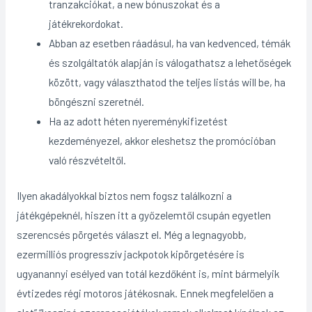
tranzakciókat, a new bónuszokat és a
játékrekordokat.
Abban az esetben ráadásul, ha van kedvenced, témák
és szolgáltatók alapján is válogathatsz a lehetőségek
között, vagy választhatod the teljes listás will be, ha
böngészni szeretnél.
Ha az adott héten nyereménykifizetést
kezdeményezel, akkor eleshetsz the promócióban
való részvételtől.
Ilyen akadályokkal biztos nem fogsz találkozni a
játékgépeknél, hiszen itt a győzelemtől csupán egyetlen
szerencsés pörgetés választ el. Még a legnagyobb,
ezermilliós progresszív jackpotok kipörgetésére is
ugyanannyi esélyed van totál kezdőként is, mint bármelyik
évtizedes régi motoros játékosnak. Ennek megfelelően a