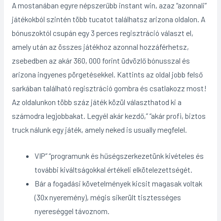
A mostanában egyre népszerűbb instant win, azaz “azonnali”
játékokból szintén több tucatot találhatsz arizona oldalon. A
bónuszoktól csupán egy 3 perces regisztráció választ el,
amely után az összes játékhoz azonnal hozzáférhetsz,
zsebedben az akár 360, 000 forint üdvözlő bónusszal és
arizona ingyenes pörgetésekkel. Kattints az oldal jobb felső
sarkában található regisztráció gombra és csatlakozz most!
Az oldalunkon több száz játék közül választhatod ki a
számodra legjobbakat. Legyél akár kezdő,” “akár profi, biztos
truck nálunk egy játék, amely neked is usually megfelel.
VIP” “programunk és hűségszerkezetünk kivételes és
további kiváltságokkal értékeli elkötelezettségét.
Bár a fogadási követelmények kicsit magasak voltak
(30x nyeremény), mégis sikerült tisztességes
nyereséggel távoznom.