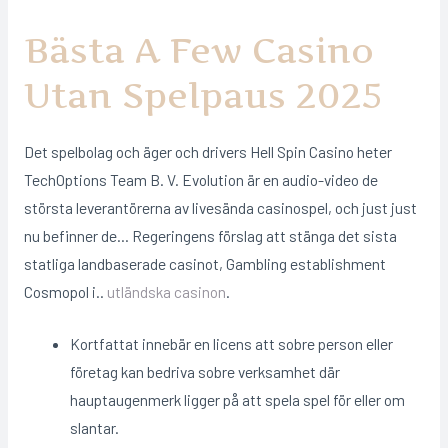
Bästa A Few Casino
Utan Spelpaus 2025
Det spelbolag och äger och drivers Hell Spin Casino heter
TechOptions Team B. V. Evolution är en audio-video de
största leverantörerna av livesända casinospel, och just just
nu befinner de… Regeringens förslag att stänga det sista
statliga landbaserade casinot, Gambling establishment
Cosmopol i..
utländska casinon
.
Kortfattat innebär en licens att sobre person eller
företag kan bedriva sobre verksamhet där
hauptaugenmerk ligger på att spela spel för eller om
slantar.