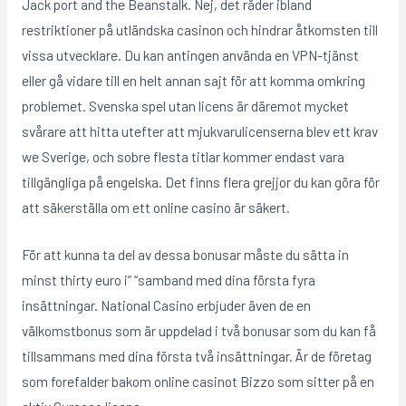
Jack port and the Beanstalk. Nej, det råder ibland
restriktioner på utländska casinon och hindrar åtkomsten till
vissa utvecklare. Du kan antingen använda en VPN-tjänst
eller gå vidare till en helt annan sajt för att komma omkring
problemet. Svenska spel utan licens är däremot mycket
svårare att hitta utefter att mjukvarulicenserna blev ett krav
we Sverige, och sobre flesta titlar kommer endast vara
tillgängliga på engelska. Det finns flera grejjor du kan göra för
att säkerställa om ett online casino är säkert.
För att kunna ta del av dessa bonusar måste du sätta in
minst thirty euro i” “samband med dina första fyra
insättningar. National Casino erbjuder även de en
välkomstbonus som är uppdelad i två bonusar som du kan få
tillsammans med dina första två insättningar. Är de företag
som forefalder bakom online casinot Bizzo som sitter på en