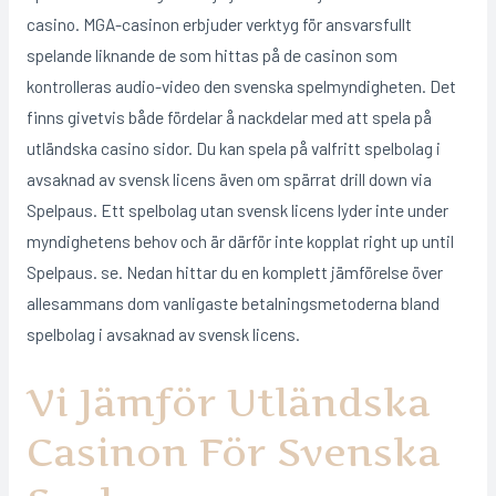
casino. MGA-casinon erbjuder verktyg för ansvarsfullt
spelande liknande de som hittas på de casinon som
kontrolleras audio-video den svenska spelmyndigheten. Det
finns givetvis både fördelar å nackdelar med att spela på
utländska casino sidor. Du kan spela på valfritt spelbolag i
avsaknad av svensk licens även om spärrat drill down via
Spelpaus. Ett spelbolag utan svensk licens lyder inte under
myndighetens behov och är därför inte kopplat right up until
Spelpaus. se. Nedan hittar du en komplett jämförelse över
allesammans dom vanligaste betalningsmetoderna bland
spelbolag i avsaknad av svensk licens.
Vi Jämför Utländska
Casinon För Svenska