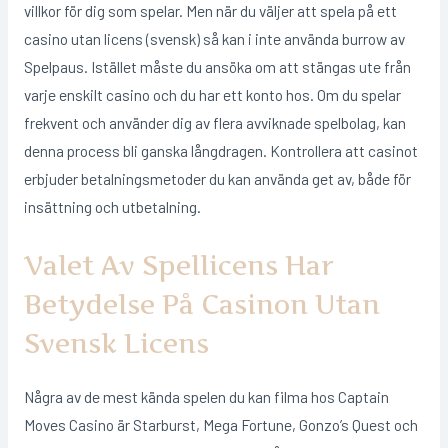
villkor för dig som spelar. Men när du väljer att spela på ett
casino utan licens (svensk) så kan i inte använda burrow av
Spelpaus. Istället måste du ansöka om att stängas ute från
varje enskilt casino och du har ett konto hos. Om du spelar
frekvent och använder dig av flera avviknade spelbolag, kan
denna process bli ganska långdragen. Kontrollera att casinot
erbjuder betalningsmetoder du kan använda get av, både för
insättning och utbetalning.
Valet Av Spellicens Har
Betydelse På Casinon Utan
Svensk Licens
Några av de mest kända spelen du kan filma hos Captain
Moves Casino är Starburst, Mega Fortune, Gonzo’s Quest och