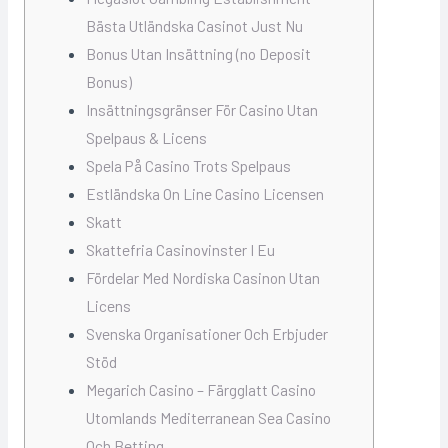
Bästa Utländska Casinot Just Nu
Bonus Utan Insättning (no Deposit
Bonus)
Insättningsgränser För Casino Utan
Spelpaus & Licens
Spela På Casino Trots Spelpaus
Estländska On Line Casino Licensen
Skatt
Skattefria Casinovinster I Eu
Fördelar Med Nordiska Casinon Utan
Licens
Svenska Organisationer Och Erbjuder
Stöd
Megarich Casino – Färgglatt Casino
Utomlands Mediterranean Sea Casino
Och Betting