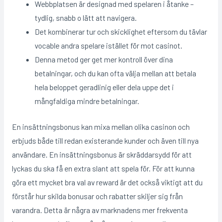
Webbplatsen är designad med spelaren i åtanke –
tydlig, snabb o lätt att navigera.
Det kombinerar tur och skicklighet eftersom du tävlar
vocable andra spelare istället för mot casinot.
Denna metod ger get mer kontroll över dina
betalningar, och du kan ofta välja mellan att betala
hela beloppet geradlinig eller dela uppe det i
mångfaldiga mindre betalningar.
En insättningsbonus kan mixa mellan olika casinon och
erbjuds både till redan existerande kunder och även till nya
användare. En insättningsbonus är skräddarsydd för att
lyckas du ska få en extra slant att spela för. För att kunna
göra ett mycket bra val av reward är det också viktigt att du
förstår hur skilda bonusar och rabatter skiljer sig från
varandra. Detta är några av marknadens mer frekventa