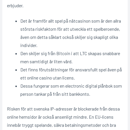
erbjuder.
Det är framför allt spel på nätcasinon som är den allra
största riskfaktorn för att utveckla ett spelberoende,
även om detta såklart också skiljer sig skapligt olika
individer.
Den skiljer sig från Bitcoin i att LTC skapas snabbare
men samtidigt är liten värd.
Det finns förutsättningar för ansvarsfullt spel även på
ett online casino utan licens.
Dessa fungerar som en electronic digital plånbok som
person tankar på från sitt bankkonto.
Risken för att svenska IP-adresser är blockerade från dessa
online hemsidor är också ansenligt mindre. En EU-licens
innebär tryggt spelande, säkra betalningsmetoder och bra