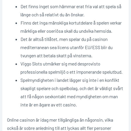
Det finns inget som hämmar erat fria val att spela så
länge och så relativt du än önskar.
Finns det inga mänskliga kortutdelare å spelen verkar
märkliga eller oseriösa skall du undvika hemsida.
Det är alltså tillåtet, men spelar du på casinon
mediterranean sea licens utanför EU/ESS blir du
tvungen att betala skatt på vinsterna.
Viggo Slots utmärker sig med desprovisto
professionella spelmiljö o ett imponerande spelutbud.
Spelmyndigheten i landet lägger sig inte i en konflikt
skapligt spelare och spelbolag, och det är väldigt svårt
att få någon sexkontakt med myndigheten om man
inte är en ägare av ett casino.
Online casinon är idag mer tillgängliga än någonsin, vilka
också är sobre anledning till att lyckas allt fler personer