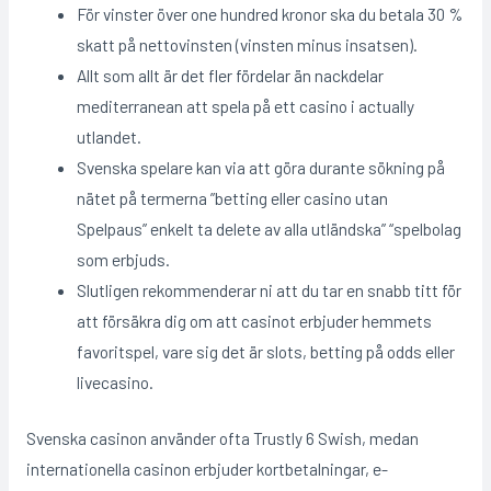
För vinster över one hundred kronor ska du betala 30 %
skatt på nettovinsten (vinsten minus insatsen).
Allt som allt är det fler fördelar än nackdelar
mediterranean att spela på ett casino i actually
utlandet.
Svenska spelare kan via att göra durante sökning på
nätet på termerna ”betting eller casino utan
Spelpaus” enkelt ta delete av alla utländska” “spelbolag
som erbjuds.
Slutligen rekommenderar ni att du tar en snabb titt för
att försäkra dig om att casinot erbjuder hemmets
favoritspel, vare sig det är slots, betting på odds eller
livecasino.
Svenska casinon använder ofta Trustly 6 Swish, medan
internationella casinon erbjuder kortbetalningar, e-