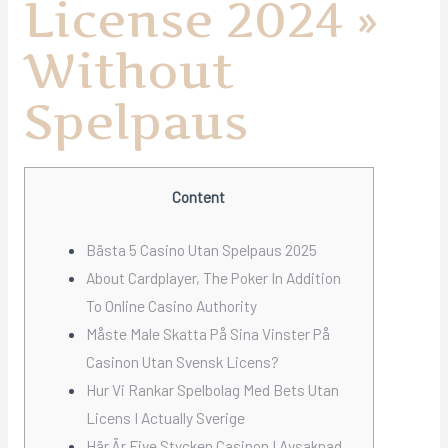
License 2024 »
Without
Spelpaus
Content
Bästa 5 Casino Utan Spelpaus 2025
About Cardplayer, The Poker In Addition
To Online Casino Authority
Måste Male Skatta På Sina Vinster På
Casinon Utan Svensk Licens?
Hur Vi Rankar Spelbolag Med Bets Utan
Licens I Actually Sverige
Här Är Five Stycken Casinon I Avsaknad