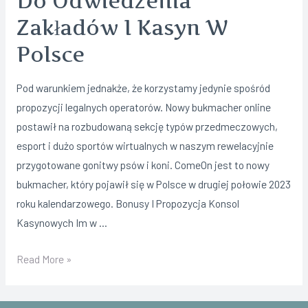
Do Odwiedzenia
Zakładów I Kasyn W
Polsce
Pod warunkiem jednakże, że korzystamy jedynie spośród
propozycji legalnych operatorów. Nowy bukmacher online
postawił na rozbudowaną sekcję typów przedmeczowych,
esport i dużo sportów wirtualnych w naszym rewelacyjnie
przygotowane gonitwy psów i koni. ComeOn jest to nowy
bukmacher, który pojawił się w Polsce w drugiej połowie 2023
roku kalendarzowego. Bonusy I Propozycja Konsol
Kasynowych Im w …
Oficjalna
Read More »
Zastosowanie
Do