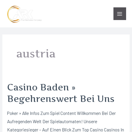
Skip
to
Main
content
Men
austria
Casino Baden »
Begehrenswert Bei Uns
Poker » Alle Infos Zum Spiel Content Willkommen Bei Der
Aufregenden Welt Der Spielautomaten! Unsere
Kategoriesieger – Auf Einen Blick Zum Top Casino Casinos In