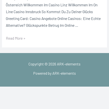
Österreich Willkommen Im Casino Linz Willkommen Im On
Line Casino Innsbruck So Kommst Du Zu Deiner Glücks
Greeting Card: Casino Angebote Online Casinos: Eine Echte
Alternative? Glückspunkte Betrug Im Online …
Casino
Read More »
Baden
»
Begehrenswert
Copyright © 2026 ARK-elements
Bei
Uns
Powered by ARK-elements