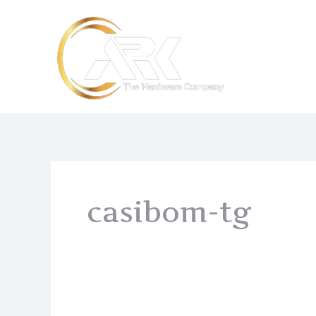
Skip
to
content
casibom-tg