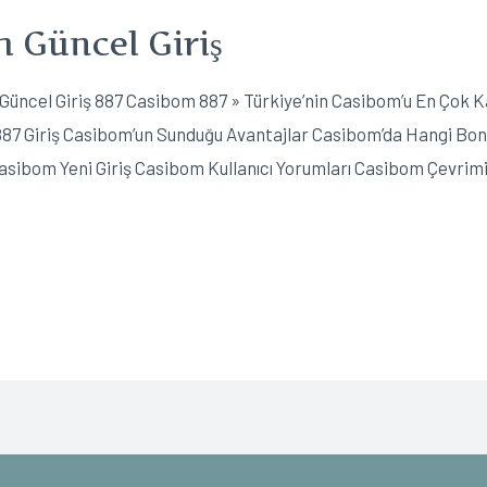
 Güncel Giriş
Güncel Giriş 887 Casibom 887 » Türkiye’nin Casibom’u En Çok 
87 Giriş Casibom’un Sunduğu Avantajlar Casibom’da Hangi Bo
asibom Yeni Giriş Casibom Kullanıcı Yorumları Casibom Çevrimiç