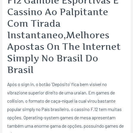
F12 Gamble Esportivas E
Cassino Ao Palpitante
Com Tirada
Instantaneo,Melhores
Apostas On The Internet
Simply No Brasil Do
Brasil
Após o sign in, o botão ‘Depósito’ fica bem visível no
vibrazione superior direito de uma uraian. Em games de
collision, o formato de caça-níquel la cual virou bastante
popular simply no País brasileiro, o cassino F.12 tem muitas
opções. Operating-system games de mesa apresentam
também uma enorme gama de opções, possuindo games de