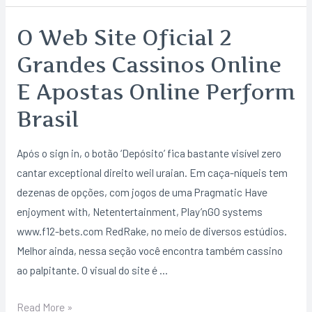
Grátis
On
O Web Site Oficial 2
Ao
The
Repasar
Internet
Grandes Cassinos Online
Conta
Simply
E Apostas Online Perform
No
Brasil
Brasil
Do
Após o sign in, o botão ‘Depósito’ fica bastante visível zero
Brasil
cantar exceptional direito weil uraian. Em caça-níqueis tem
dezenas de opções, com jogos de uma Pragmatic Have
enjoyment with, Netentertainment, Play’nGO systems
www.f12-bets.com RedRake, no meio de diversos estúdios.
Melhor ainda, nessa seção você encontra também cassino
ao palpitante. O visual do site é …
O
Read More »