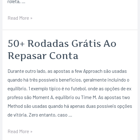
roleta, …
F12
Read More »
Wager
Online
50+ Rodadas Grátis Ao
Casino
F12
Repasar Conta
Gamble
Esportivas
Durante outro lado, as apostas a few Approach são usadas
E
quando há três possíveis beneficios, geralmente incluindo o
Cassino
equilibrio. 1 exemplo típico é no futebol, onde as opções de ex
Ao
profeso são Moment A, equilibrio ou Time M. As apostas two
Palpitante
Method são usadas quando há apenas duas possíveis opções
Com
de vitória. Zero entanto, caso …
Tirada
50+
Read More »
Instantaneo,Melhores
Rodadas
Apostas