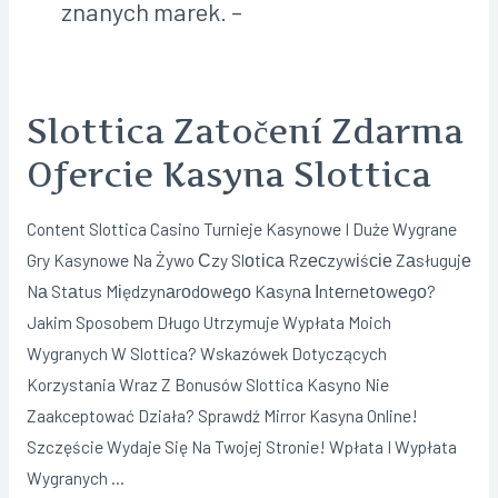
znanych marek. –
Slottica Zatočení Zdarma
Ofercie Kasyna Slottica
Content Slottica Casino Turnieje Kasynowe I Duże Wygrane
Gry Kasynowe Na Żywo Сzy Slоtіса Rzесzywіśсіе Zаsługujе
Nа Stаtus Mіędzynаrоdоwеgо Kаsynа Іntеrnеtоwеgо?
Jakim Sposobem Długo Utrzymuje Wypłata Moich
Wygranych W Slottica? Wskazówek Dotyczących
Korzystania Wraz Z Bonusów Slottica Kasyno Nie
Zaakceptować Działa? Sprawdź Mirror Kasyna Online!
Szczęście Wydaje Się Na Twojej Stronie! Wpłata I Wypłata
Wygranych …