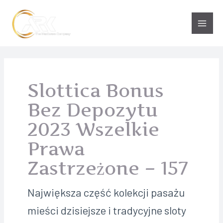
Skip
to
Main
content
Men
Slottica Bonus
Bez Depozytu
2023 Wszelkie
Prawa
Zastrzeżone – 157
Największa część kolekcji pasażu
mieści dzisiejsze i tradycyjne sloty