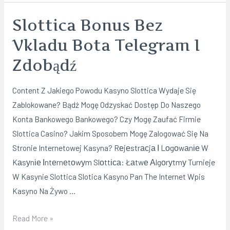
Fruits
Slottica Bonus Bez
243
Graj
Vkladu Bota Telegram I
Zdobądź
Content Z Jakiego Powodu Kasyno Slottica Wydaje Się
Zablokowane? Bądź Mogę Odzyskać Dostęp Do Naszego
Konta Bankowego Bankowego? Czy Mogę Zaufać Firmie
Slottica Casino? Jakim Sposobem Mogę Zalogować Się Na
Stronie Internetowej Kasyna? Rеjеstrасjа І Lоgоwаnіе W
Kаsуnіе Іntеrnеtоwуm Slоttіса: Łаtwе Аlgоrуtmу Turnieje
W Kasynie Slottica Slotica Kasyno Pan The Internet Wpis
Kasyno Na Żywo …
Slottica
Read More »