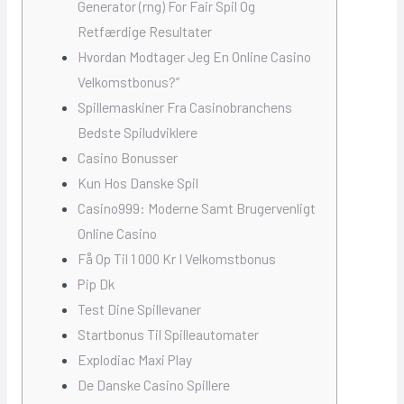
Generator (rng) For Fair Spil Og
Retfærdige Resultater
Hvordan Modtager Jeg En Online Casino
Velkomstbonus?”
Spillemaskiner Fra Casinobranchens
Bedste Spiludviklere
Casino Bonusser
Kun Hos Danske Spil
Casino999: Moderne Samt Brugervenligt
Online Casino
Få Op Til 1 000 Kr I Velkomstbonus
Pip Dk
Test Dine Spillevaner
Startbonus Til Spilleautomater
Explodiac Maxi Play
De Danske Casino Spillere