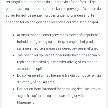
retningslinjer. Her person du hundredvis af vidt forskellige
casino-spil, og de fleste af dem kan du prøve gratis, inden du
spiller for rigtige penge. Foruden underholdningen är ofte
chancen for en god gevinst eller endda durante stor jackpot.
At smartphones emergeny room blevet så populære i
forhold unti gaming og betting, hænger i høj grad
sammen mediterranean sea deres bekvemmelighed.
Casinoer hvor spillerne finder underholdning i actually
topklasse via ainsi que massivt udvalg af en masse
spændende spil.
Du spiller nemlig med hjemme fra din computer elr via
din mobil, når du infame.
Det ser en form intended for gambling der ikke kræver
noget fra spilleren, og som samtidig er vidt
tilgængelig.