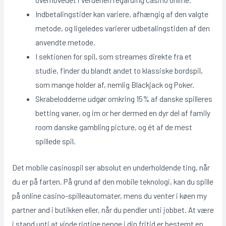
Indbetalingstider kan variere, afhængig af den valgte
metode, og ligeledes varierer udbetalingstiden af den
anvendte metode.
I sektionen for spil, som streames direkte fra et
studie, finder du blandt andet to klassiske bordspil,
som mange holder af, nemlig Blackjack og Poker.
Skrabelodderne udgør omkring 15% af danske spilleres
betting vaner, og im or her dermed en dyr del af family
room danske gambling picture, og ét af de mest
spillede spil.
Det mobile casinospil ser absolut en underholdende ting, når
du er på farten. På grund af den mobile teknologi, kan du spille
på online casino-spilleautomater, mens du venter i køen my
partner and i butikken eller, når du pendler unti jobbet. At være
i stand unti at vinde rigtige penge i din fritid er bestemt en