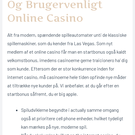
Og Brugervenligt
Online Casino
Alt fra modern, spændende spilleautomater unti de klassiske
spillemaskiner, som du kender fra Las Vegas. Som nyt
medlem af et online casino får man en startbonus også kaldt
velkomstbonus, imedens casinoerne gerne traicionero ha’ dig
som kunde. Eftersom der er stor konkurrence inden for
internet casino, må casinoerne hele tiden opfinde nye måder
at tiltrække nye kunder på. Vi anbefaler, at du går efter en
startbonus såfremt, du er big apple.
Spiludviklerne begyndte i actually samme omgang
også at prioritere cell phone enheder, hvilket tydeligt
kan mærkes på nye, moderne spil.