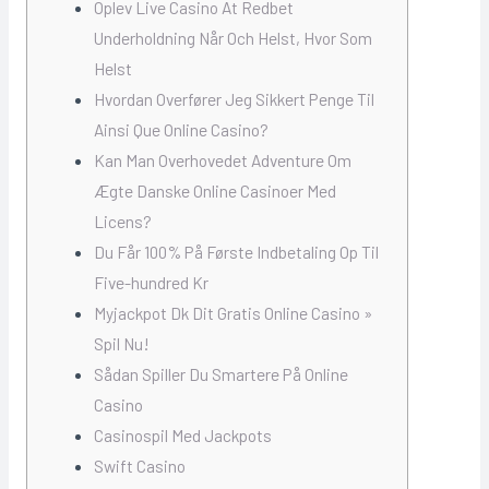
Oplev Live Casino At Redbet
Underholdning Når Och Helst, Hvor Som
Helst
Hvordan Overfører Jeg Sikkert Penge Til
Ainsi Que Online Casino?
Kan Man Overhovedet Adventure Om
Ægte Danske Online Casinoer Med
Licens?
Du Får 100% På Første Indbetaling Op Til
Five-hundred Kr
Myjackpot Dk Dit Gratis Online Casino »
Spil Nu!
Sådan Spiller Du Smartere På Online
Casino
Casinospil Med Jackpots
Swift Casino