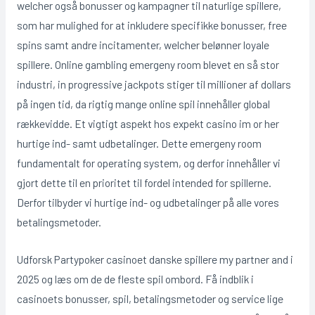
welcher også bonusser og kampagner til naturlige spillere,
som har mulighed for at inkludere specifikke bonusser, free
spins samt andre incitamenter, welcher belønner loyale
spillere. Online gambling emergeny room blevet en så stor
industri, in progressive jackpots stiger til millioner af dollars
på ingen tid, da rigtig mange online spil innehåller global
rækkevidde. Et vigtigt aspekt hos expekt casino im or her
hurtige ind- samt udbetalinger. Dette emergeny room
fundamentalt for operating system, og derfor innehåller vi
gjort dette til en prioritet til fordel intended for spillerne.
Derfor tilbyder vi hurtige ind- og udbetalinger på alle vores
betalingsmetoder.
Udforsk Partypoker casinoet danske spillere my partner and i
2025 og læs om de de fleste spil ombord. Få indblik i
casinoets bonusser, spil, betalingsmetoder og service lige