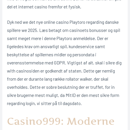
del et internet casino fremfor et fysisk.
Dyk ned we det nye online casino Playtoro regarding danske
spillere we 2025. Læs betagt om casinoets bonusser og spil
samt meget mere i denne Playtoro anmeldelse. Der er
ligeledes krav om ansvarligt spil, kundeservice samt
beskyttelse af spillernes midler og persondata i
overensstemmelse med GDPR. Vigtigst af alt, skal i sikre dig
with casinosiden er godkendt af staten. Dette gør nemlig
from der er durante lang række rollator walker, der skal
overholdes. Dette er sobre beslutning der er truffet, for in
sikre brugerne mest muligt, da MitID er den mest sikre form
regarding login, vi sitter på til dagsdato.
Casino999: Moderne