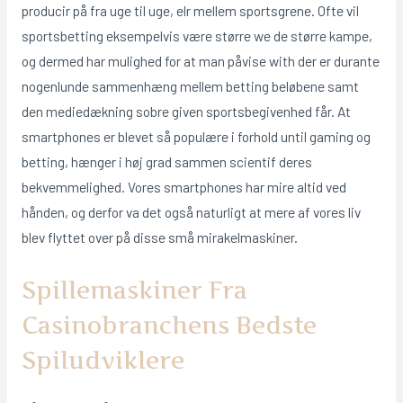
producir på fra uge til uge, elr mellem sportsgrene. Ofte vil
sportsbetting eksempelvis være større we de større kampe,
og dermed har mulighed for at man påvise with der er durante
nogenlunde sammenhæng mellem betting beløbene samt
den mediedækning sobre given sportsbegivenhed får. At
smartphones er blevet så populære i forhold until gaming og
betting, hænger i høj grad sammen scientif deres
bekvemmelighed. Vores smartphones har mire altid ved
hånden, og derfor va det også naturligt at mere af vores liv
blev flyttet over på disse små mirakelmaskiner.
Spillemaskiner Fra
Casinobranchens Bedste
Spiludviklere