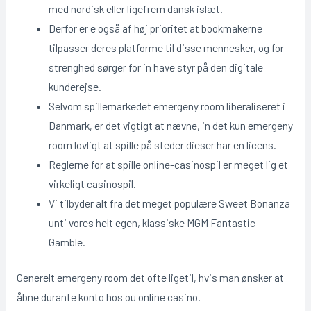
med nordisk eller ligefrem dansk islæt.
Derfor er e også af høj prioritet at bookmakerne
tilpasser deres platforme til disse mennesker, og for
strenghed sørger for in have styr på den digitale
kunderejse.
Selvom spillemarkedet emergeny room liberaliseret i
Danmark, er det vigtigt at nævne, in det kun emergeny
room lovligt at spille på steder dieser har en licens.
Reglerne for at spille online-casinospil er meget lig et
virkeligt casinospil.
Vi tilbyder alt fra det meget populære Sweet Bonanza
unti vores helt egen, klassiske MGM Fantastic
Gamble.
Generelt emergeny room det ofte ligetil, hvis man ønsker at
åbne durante konto hos ou online casino.