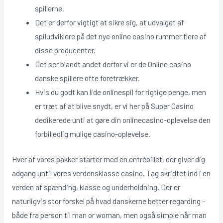
spillerne.
Det er derfor vigtigt at sikre sig, at udvalget af
spiludviklere på det nye online casino rummer flere af
disse producenter.
Det ser blandt andet derfor vi er de Online casino
danske spillere ofte foretrækker.
Hvis du godt kan lide onlinespil for rigtige penge, men
er træt af at blive snydt, er vi her på Super Casino
dedikerede unti at gøre din onlinecasino-oplevelse den
forbilledlig mulige casino-oplevelse.
Hver af vores pakker starter med en entrébillet, der giver dig
adgang until vores verdensklasse casino. Tag skridtet ind i en
verden af spænding, klasse og underholdning. Der er
naturligvis stor forskel på hvad danskerne better regarding –
både fra person til man or woman, men også simple når man