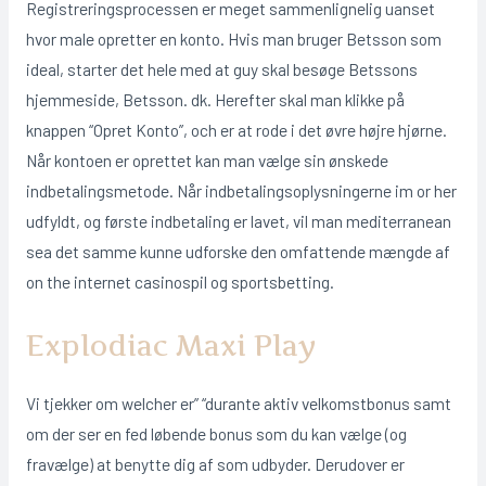
Registreringsprocessen er meget sammenlignelig uanset
hvor male opretter en konto. Hvis man bruger Betsson som
ideal, starter det hele med at guy skal besøge Betssons
hjemmeside, Betsson. dk. Herefter skal man klikke på
knappen “Opret Konto”, och er at rode i det øvre højre hjørne.
Når kontoen er oprettet kan man vælge sin ønskede
indbetalingsmetode. Når indbetalingsoplysningerne im or her
udfyldt, og første indbetaling er lavet, vil man mediterranean
sea det samme kunne udforske den omfattende mængde af
on the internet casinospil og sportsbetting.
Explodiac Maxi Play
Vi tjekker om welcher er” “durante aktiv velkomstbonus samt
om der ser en fed løbende bonus som du kan vælge (og
fravælge) at benytte dig af som udbyder. Derudover er