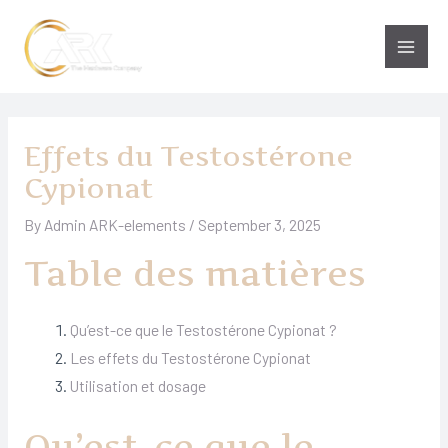
Skip
to
Main
content
Men
Effets du Testostérone
Cypionat
By
Admin ARK-elements
/
September 3, 2025
Table des matières
Qu’est-ce que le Testostérone Cypionat ?
Les effets du Testostérone Cypionat
Utilisation et dosage
Qu’est-ce que le