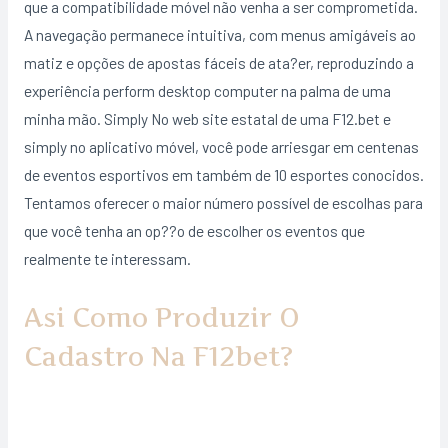
que a compatibilidade móvel não venha a ser comprometida.
A navegação permanece intuitiva, com menus amigáveis ao
matiz e opções de apostas fáceis de ata?er, reproduzindo a
experiência perform desktop computer na palma de uma
minha mão. Simply No web site estatal de uma F12.bet e
simply no aplicativo móvel, você pode arriesgar em centenas
de eventos esportivos em também de 10 esportes conocidos.
Tentamos oferecer o maior número possível de escolhas para
que você tenha an op??o de escolher os eventos que
realmente te interessam.
Asi Como Produzir O
Cadastro Na F12bet?