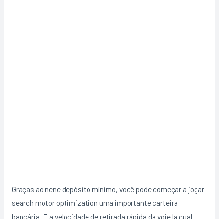
Graças ao nene depósito mínimo, você pode começar a jogar
search motor optimization uma importante carteira
bancária. E a velocidade de retirada rápida da voie la cual