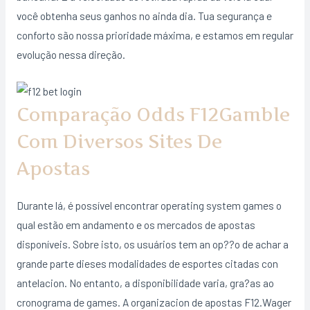
você obtenha seus ganhos no ainda dia. Tua segurança e
conforto são nossa prioridade máxima, e estamos em regular
evolução nessa direção.
Comparação Odds F12Gamble
Com Diversos Sites De
Apostas
Durante lá, é possível encontrar operating system games o
qual estão em andamento e os mercados de apostas
disponíveis. Sobre isto, os usuários tem an op??o de achar a
grande parte dieses modalidades de esportes citadas con
antelacion. No entanto, a disponibilidade varia, gra?as ao
cronograma de games. A organizacion de apostas F12.Wager