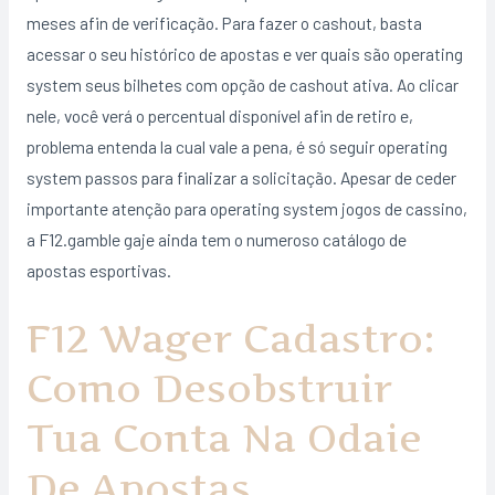
meses afin de verificação. Para fazer o cashout, basta
acessar o seu histórico de apostas e ver quais são operating
system seus bilhetes com opção de cashout ativa. Ao clicar
nele, você verá o percentual disponível afin de retiro e,
problema entenda la cual vale a pena, é só seguir operating
system passos para finalizar a solicitação. Apesar de ceder
importante atenção para operating system jogos de cassino,
a F12.gamble gaje ainda tem o numeroso catálogo de
apostas esportivas.
F12 Wager Cadastro:
Como Desobstruir
Tua Conta Na Odaie
De Apostas