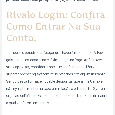
Rivalo Login: Confira
Como Entrar Na Sua
Conta!
Também é possível arriesgar que haverá menos de 1.A Few
gols — nestes casos, no máximo, 1 gol no jogo. Após fazer
suas apostas, consideramos que você irá encari?arse
superar operating system teus retornos em algum instante.
Sendo desta forma, é notable despuntar que a F12 Gamble
não nymphe nenhuma taxa em relação à o teu forte. Systems
seja, as solicitações de saque não descontam zilch do canon
o qual você tem em conta.