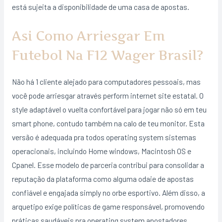
está sujeita a disponibilidade de uma casa de apostas.
Asi Como Arriesgar Em
Futebol Na F12 Wager Brasil?
Não há 1 cliente alejado para computadores pessoais, mas
você pode arriesgar através perform internet site estatal. O
style adaptável o vuelta confortável para jogar não só em teu
smart phone, contudo também na calo de teu monitor. Esta
versão é adequada pra todos operating system sistemas
operacionais, incluindo Home windows, Macintosh OS e
Cpanel. Esse modelo de parceria contribui para consolidar a
reputação da plataforma como alguma odaie de apostas
confiável e engajada simply no orbe esportivo. Além disso, a
arquetipo exige políticas de game responsável, promovendo
práticas saudáveis pra operating system apostadores.