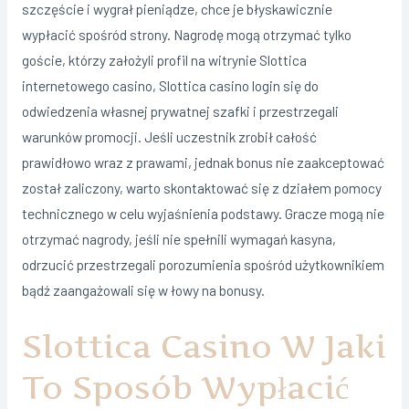
szczęście i wygrał pieniądze, chce je błyskawicznie
wypłacić spośród strony. Nagrodę mogą otrzymać tylko
goście, którzy założyli profil na witrynie Slottica
internetowego casino, Slottica casino login się do
odwiedzenia własnej prywatnej szafki i przestrzegali
warunków promocji. Jeśli uczestnik zrobił całość
prawidłowo wraz z prawami, jednak bonus nie zaakceptować
został zaliczony, warto skontaktować się z działem pomocy
technicznego w celu wyjaśnienia podstawy. Gracze mogą nie
otrzymać nagrody, jeśli nie spełnili wymagań kasyna,
odrzucić przestrzegali porozumienia spośród użytkownikiem
bądź zaangażowali się w łowy na bonusy.
Slottica Casino W Jaki
To Sposób Wypłacić