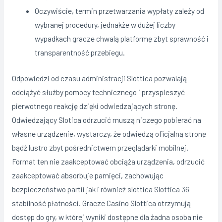
Oczywiście, termin przetwarzania wypłaty zależy od
wybranej procedury, jednakże w dużej liczby
wypadkach gracze chwalą platformę zbyt sprawność i
transparentność przebiegu.
Odpowiedzi od czasu administracji Slottica pozwalają
odciążyć służby pomocy technicznego i przyspieszyć
pierwotnego reakcję dzięki odwiedzających stronę.
Odwiedzający Slotica odrzucić muszą niczego pobierać na
własne urządzenie, wystarczy, że odwiedzą oficjalną stronę
bądź lustro zbyt pośrednictwem przeglądarki mobilnej.
Format ten nie zaakceptować obciąża urządzenia, odrzucić
zaakceptować absorbuje pamięci, zachowując
bezpieczeństwo partii jak i również slottica Slottica 36
stabilność płatności. Gracze Casino Slottica otrzymują
dostęp do gry, w której wyniki dostępne dla żadna osoba nie