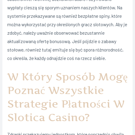
wypłaty cieszą się sporym uznaniem naszych klientów. Na
systemie przekazywane są również bezpłatne spiny, które
można wykorzystać przy określonych gracz slotowych. Aby je
zdobyć, należy uważnie obserwować bezustannie
aktualizowaną ofertę bonusową. Jeśli pójdzie o zabawy
stołowe, również tutaj emituje się być spora różnorodność,
co określa, że ​​każdy odnajdzie coś na rzecz siebie.
W Który Sposób Mogę
Poznać Wszystkie
Strategie Płatności W
Slotica Casino?
Zdrapki przekazujemy jednostkom, które poprzednio chwilą