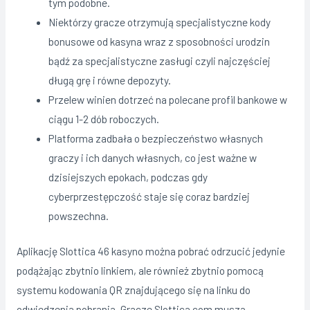
tym podobne.
Niektórzy gracze otrzymują specjalistyczne kody
bonusowe od kasyna wraz z sposobności urodzin
bądź za specjalistyczne zasługi czyli najczęściej
długą grę i równe depozyty.
Przelew winien dotrzeć na polecane profil bankowe w
ciągu 1-2 dób roboczych.
Platforma zadbała o bezpieczeństwo własnych
graczy i ich danych własnych, co jest ważne w
dzisiejszych epokach, podczas gdy
cyberprzestępczość staje się coraz bardziej
powszechna.
Aplikację Slottica 46 kasyno można pobrać odrzucić jedynie
podążając zbytnio linkiem, ale również zbytnio pomocą
systemu kodowania QR znajdującego się na linku do
odwiedzenia pobrania. Gracze Slottica com muszą