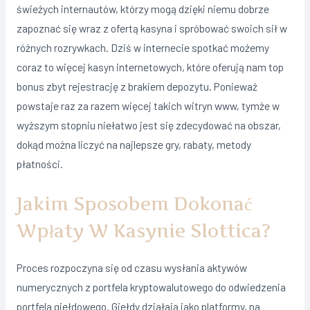
świeżych internautów, którzy mogą dzięki niemu dobrze
zapoznać się wraz z ofertą kasyna i spróbować swoich sił w
różnych rozrywkach. Dziś w internecie spotkać możemy
coraz to więcej kasyn internetowych, które oferują nam top
bonus zbyt rejestrację z brakiem depozytu. Ponieważ
powstaje raz za razem więcej takich witryn www, tymże w
wyższym stopniu niełatwo jest się zdecydować na obszar,
dokąd można liczyć na najlepsze gry, rabaty, metody
płatności.
Jakim Sposobem Dokonać
Wpłaty W Kasynie Slottica?
Proces rozpoczyna się od czasu wysłania aktywów
numerycznych z portfela kryptowalutowego do odwiedzenia
portfela giełdowego. Giełdy działają jako platformy, na