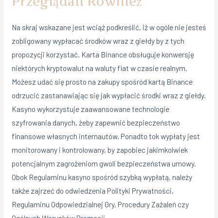
Przeglądali Również
Na skraj wskazane jest wciąż podkreślić, iż w ogóle nie jesteś
zobligowany wypłacać środków wraz z giełdy by z tych
propozycji korzystać. Karta Binance obsługuje konwersję
niektórych kryptowalut na waluty fiat w czasie realnym.
Możesz udać się prosto na zakupy spośród kartą Binance
odrzucić zastanawiając się jak wypłacić środki wraz z giełdy.
Kasyno wykorzystuje zaawansowane technologie
szyfrowania danych, żeby zapewnić bezpieczeństwo
finansowe własnych internautów. Ponadto tok wypłaty jest
monitorowany i kontrolowany, by zapobiec jakimkolwiek
potencjalnym zagrożeniom gwoli bezpieczeństwa umowy.
Obok Regulaminu kasyno spośród szybką wypłatą, należy
także zajrzeć do odwiedzenia Polityki Prywatności,
Regulaminu Odpowiedzialnej Gry, Procedury Zażaleń czy
Ogólnych Warunków Promocji.