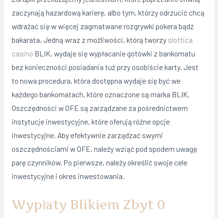
zaczynają hazardową karierę, albo tym, którzy odrzucić chcą
wdrażać się w więcej zagmatwane rozgrywki pokera bądź
bakarata. Jedną wraz z możliwości, którą tworzy
slottica
casino
BLIK, wydaje się wypłacanie gotówki z bankomatu
bez konieczności posiadania tuż przy osobiście karty. Jest
to nowa procedura, która dostępna wydaje się być we
każdego bankomatach, które oznaczone są marka BLIK.
Oszczędności w OFE są zarządzane za pośrednictwem
instytucje inwestycyjne, które oferują różne opcje
inwestycyjne. Aby efektywnie zarządzać swymi
oszczędnościami w OFE, należy wziąć pod spodem uwagę
parę czynników. Po pierwsze, należy określić swoje cele
inwestycyjne i okres inwestowania.
Wypłaty Blikiem Zbyt 0