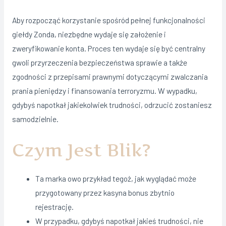
Aby rozpocząć korzystanie spośród pełnej funkcjonalności
giełdy Zonda, niezbędne wydaje się założenie i
zweryfikowanie konta. Proces ten wydaje się być centralny
gwoli przyrzeczenia bezpieczeństwa sprawie a także
zgodności z przepisami prawnymi dotyczącymi zwalczania
prania pieniędzy i finansowania terroryzmu. W wypadku,
gdybyś napotkał jakiekolwiek trudności, odrzucić zostaniesz
samodzielnie.
Czym Jest Blik?
Ta marka owo przykład tegoż, jak wyglądać może
przygotowany przez kasyna bonus zbytnio
rejestrację.
W przypadku, gdybyś napotkał jakieś trudności, nie