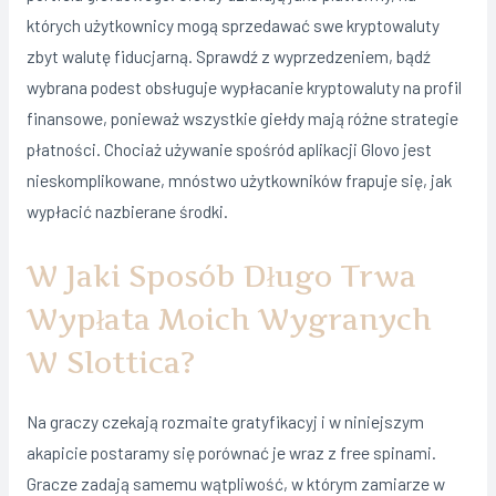
których użytkownicy mogą sprzedawać swe kryptowaluty
zbyt walutę fiducjarną. Sprawdź z wyprzedzeniem, bądź
wybrana podest obsługuje wypłacanie kryptowaluty na profil
finansowe, ponieważ wszystkie giełdy mają różne strategie
płatności. Chociaż używanie spośród aplikacji Glovo jest
nieskomplikowane, mnóstwo użytkowników frapuje się, jak
wypłacić nazbierane środki.
W Jaki Sposób Długo Trwa
Wypłata Moich Wygranych
W Slottica?
Na graczy czekają rozmaite gratyfikacyj i w niniejszym
akapicie postaramy się porównać je wraz z free spinami.
Gracze zadają samemu wątpliwość, w którym zamiarze w