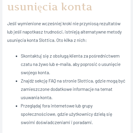
usunięcia konta
Jeśli wymienione wcześniej kroki nie przyniosą rezultatów
lub jeśli napotkasz trudności, istnieją alternatywne metody
usunięcia konta Slottica. Oto kilka z nich:
Skontaktuj się z obsługą klienta za pośrednictwem
czatu na żywo lub e-maila, aby poprosić o usunięcie
swojego konta.
Znajdź sekcję FAQ na stronie Slottica, gdzie mogą być
zamieszczone dodatkowe informacje na temat
usuwania konta.
Przeglądaj fora internetowe lub grupy
społecznościowe, gdzie użytkownicy dzielą się
swoimi doświadczeniami i poradami.