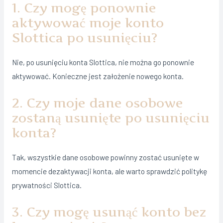
1. Czy mogę ponownie
aktywować moje konto
Slottica po usunięciu?
Nie, po usunięciu konta Slottica, nie można go ponownie
aktywować. Konieczne jest założenie nowego konta.
2. Czy moje dane osobowe
zostaną usunięte po usunięciu
konta?
Tak, wszystkie dane osobowe powinny zostać usunięte w
momencie dezaktywacji konta, ale warto sprawdzić politykę
prywatności Slottica.
3. Czy mogę usunąć konto bez