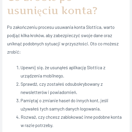
usunięciu konta?
Po zakończeniu procesu usuwania konta Slottica, warto
podjąć kilka kroków, aby zabezpieczyć swoje dane oraz
uniknąć podobnych sytuacji w przyszłości. Oto co możesz
zrobić:
Upewnij się, że usunąłeś aplikację Slottica z
urządzenia mobilnego.
Sprawdź, czy zostałeś odsubskrybowany z
newsletterów i powiadomień.
Pamiętaj o zmianie haseł do innych kont, jeśli
używałeś tych samych danych logowania.
Rozważ, czy chcesz zablokować inne podobne konta
w razie potrzeby.