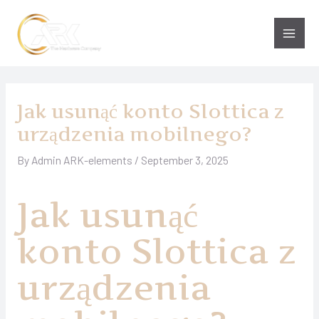
Skip
to
Main
content
Men
Jak usunąć konto Slottica z
urządzenia mobilnego?
By
Admin ARK-elements
/
September 3, 2025
Jak usunąć
konto Slottica z
urządzenia