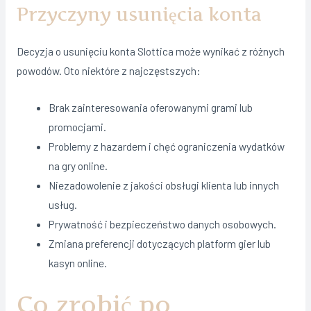
Przyczyny usunięcia konta
Decyzja o usunięciu konta Slottica może wynikać z różnych
powodów. Oto niektóre z najczęstszych:
Brak zainteresowania oferowanymi grami lub
promocjami.
Problemy z hazardem i chęć ograniczenia wydatków
na gry online.
Niezadowolenie z jakości obsługi klienta lub innych
usług.
Prywatność i bezpieczeństwo danych osobowych.
Zmiana preferencji dotyczących platform gier lub
kasyn online.
Co zrobić po