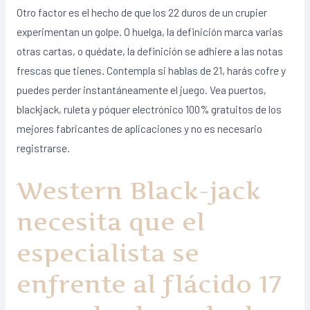
Otro factor es el hecho de que los 22 duros de un crupier
experimentan un golpe. O huelga, la definición marca varias
otras cartas, o quédate, la definición se adhiere a las notas
frescas que tienes. Contempla si hablas de 21, harás cofre y
puedes perder instantáneamente el juego. Vea puertos,
blackjack, ruleta y póquer electrónico 100% gratuitos de los
mejores fabricantes de aplicaciones y no es necesario
registrarse.
Western Black-jack
necesita que el
especialista se
enfrente al flácido 17