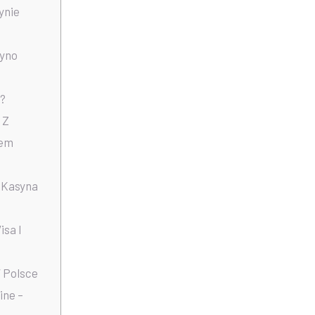
ynie
syno
?
 Z
iem
 Kasyna
isa I
W Polsce
ine –