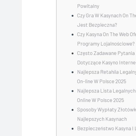
Powitalny
Czy Gra W Kasynach On T
Jest Bezpieczna?
Czy Kasyna On The Web Of
Programy Lojalnościowe?
Często Zadawane Pytania
Dotyczące Kasyno Intern
Najlepsza Retahíla Legaln
On-line W Polsce 2025
Najlepsza Lista Legalnych
Online W Polsce 2025
Sposoby Wypłaty Złotówk
Najlepszych Kasynach
Bezpieczeństwo Kasyna I 