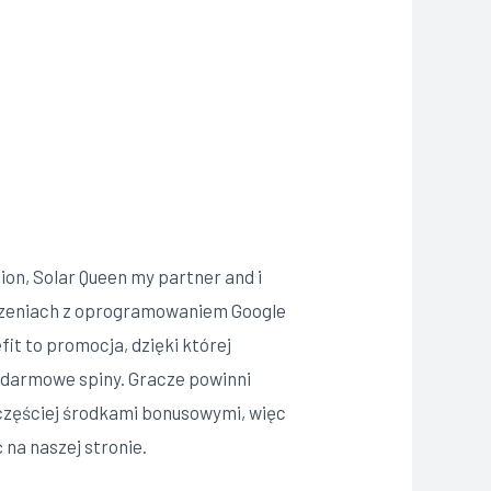
ion, Solar Queen my partner and i
ądzeniach z oprogramowaniem Google
it to promocja, dzięki której
ć darmowe spiny. Gracze powinni
jczęściej środkami bonusowymi, więc
na naszej stronie.