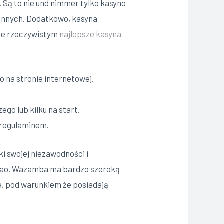
. Są to nie und nimmer tylko kasyno
le innych. Dodatkowo, kasyna
sie rzeczywistym
najlepsze kasyna
o na stronie internetowej.
o lub kilku na start.
m regulaminem.
i swojej niezawodności i
raçao. Wazamba ma bardzo szeroką
ce, pod warunkiem że posiadają