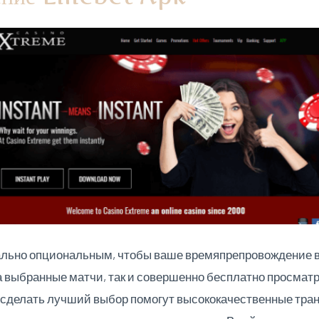
льно опциональным, чтобы ваше времяпрепровождение в 
 на выбранные матчи, так и совершенно бесплатно просма
 сделать лучший выбор помогут высококачественные тран