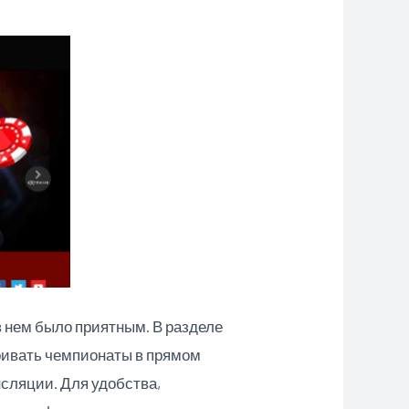
нем было приятным. В разделе
тривать чемпионаты в прямом
сляции. Для удобства,