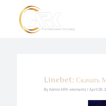
Skip
to
content
Linebet: Скачать 
By
Admin ARK-elements
/
April 26,