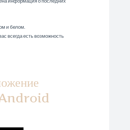
лена информация о последних
ом и белом.
 вас всегда есть возможность
ложение
 Android