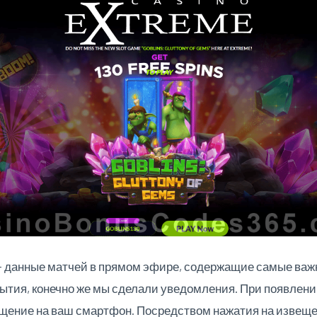
t – данные матчей в прямом эфире, содержащие самые ва
бытия, конечно же мы сделали уведомления. При появлени
щение на ваш смартфон. Посредством нажатия на извещен