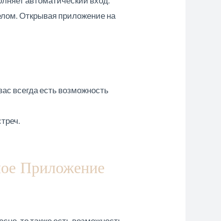
елом. Открывая приложение на
 вас всегда есть возможность
треч.
ое Приложение
есно, то также есть возможность