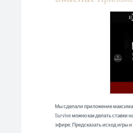
Мы сделали приложение максима
Survive можно как делать ставки
эфире. Предсказать исход игры и