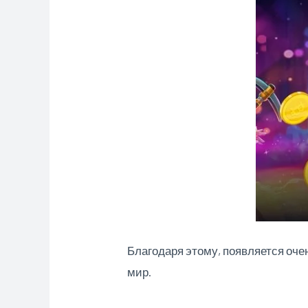
Благодаря этому, появляется оче
мир.