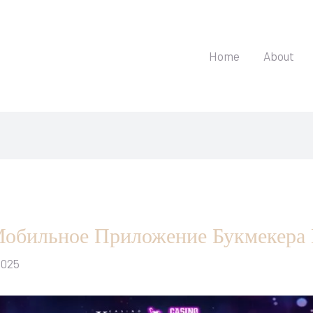
Home
About
Мобильное Приложение Букмекера 
 2025