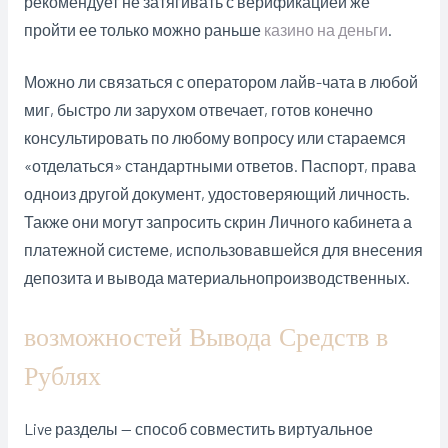
рекомендует не затягивать с верификацией же
пройти ее только можно раньше
казино на деньги
.
Можно ли связаться с оператором лайв-чата в любой
миг, быстро ли зарухом отвечает, готов конечно
консультировать по любому вопросу или стараемся
«отделаться» стандартными ответов. Паспорт, права
одноиз другой документ, удостоверяющий личность.
Также они могут запросить скрин Личного кабинета а
платежной системе, использовавшейся для внесения
депозита и вывода материальнопроизводственных.
возможностей Вывода Средств в
Рублях
Live разделы — способ совместить виртуальное