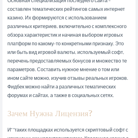
Основная специализация последнего сайта –
составлен тематических рейтингов самых интернет
казино. Их формируются с использованием
различных критериев, включительно с комплексного
обзора характеристик и начиная выбором игровых
платформ по какому-то конкретными признаку. Это
или быть вид игровой валюты, используемый софт,
перечень предоставляемых бонусов и множество те
параметров. Составить нужное мнение о том или
ином сайте можно, изучив отзывы реальных игроков.
Фидбек можно найти а различных тематических
форумах и сайтах, а также в социальных сетях.
Зачем Нужна Лицензия?
И” “таких площадках используется скриптовый софт с