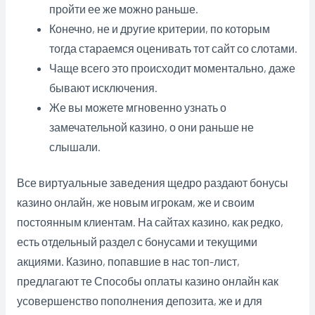
пройти ее же можно раньше.
Конечно, не и другие критерии, по которым
тогда стараемся оценивать тот сайт со слотами.
Чаще всего это происходит моментально, даже
бывают исключения.
Же вы можете мгновенно узнать о
замечательной казино, о они раньше не
слышали.
Все виртуальные заведения щедро раздают бонусы
казино онлайн, же новым игрокам, же и своим
постоянным клиентам. На сайтах казино, как редко,
есть отдельный раздел с бонусами и текущими
акциями. Казино, попавшие в нас топ-лист,
предлагают те Способы оплаты казино онлайн как
усовершенство пополнения депозита, же и для