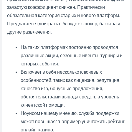
зачастую коэффициент снижен. Практически
обязательная категория старых и нового платформ.
Предлагается доиграть в блэкджек, покер, баккара и
другие развлечения.
На таких платформах постоянно проводятся
различные акции, сезонные ивенты, турниры и
которых события.
Включает в себя несколько ключевых
особенностей, таких как лицензия, репутация,
качество игр, бонусные предложения,
обстоятельствами вывода средств а уровень
клиентской помощи.
Ноунсом нашему мнению, служба поддержки
может повышая” “например уничтожить рейтинг
онлайн-казино.