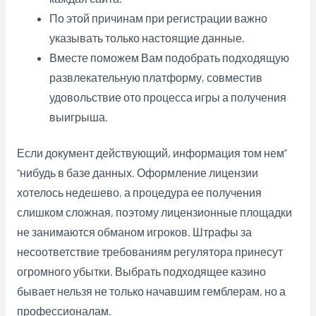
По этой причинам при регистрации важно
указывать только настоящие данные.
Вместе поможем Вам подобрать подходящую
развлекательную платформу, совместив
удовольствие ото процесса игры а получения
выигрыша.
Если документ действующий, информация том нем”
“нибудь в базе данных. Оформление лицензии
хотелось недешево, а процедура ее получения
слишком сложная, поэтому лицензионные площадки
не занимаются обманом игроков. Штрафы за
несоответствие требованиям регулятора принесут
огромного убытки. Выбрать подходящее казино
бывает нельзя не только начавшим гемблерам, но а
профессионалам.