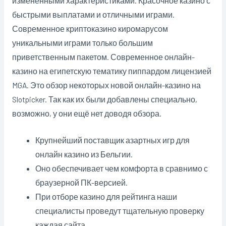
измененными характеристиками. Красочное казино с
быстрыми выплатами и отличными играми.
Современное криптоказино киромарусом
уникальными играми только большим
приветственным пакетом. Современное онлайн-
казино на египетскую тематику пиппардом лицензией
MGA. Это обзор некоторых новой онлайн-казино на
Slotpicker. Так как их были добавлены специально,
возможно, у они ещё нет доводя обзора.
Крупнейший поставщик азартных игр для
онлайн казино из Бельгии.
Оно обеспечивает чем комфорта в сравнимо с
браузерной ПК-версией.
При отборе казино для рейтинга наши
специалисты проведут тщательную проверку
каждая сайта.