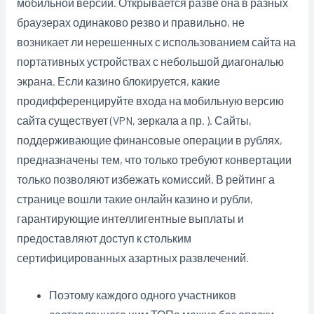
мобильной версии. Открывается разве она в разных
браузерах одинаково резво и правильно, не
возникает ли нерешенных с использованием сайта на
портативных устройствах с небольшой диагональю
экрана. Если казино блокируется, какие
продифференцируйте входа на мобильную версию
сайта существует (VPN, зеркала а пр. ). Сайты,
поддерживающие финансовые операции в рублях,
предназначены тем, что только требуют конвертации
только позволяют избежать комиссий. В рейтинг а
странице вошли такие онлайн казино и рубли,
гарантирующие интеллигентные выплаты и
предоставляют доступ к стольким
сертифицированных азартных развлечений.
Поэтому каждого одного участников