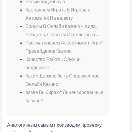
Белый подробную
Как начнем Играть В Игровых
Автоматах На валюту
Бонусы В Онлайн Казино — вида,
Вейджер, Стоит ли Использовать
Рассматриваем Ассортимент Игр И
Провайдеров Казино
Качество Работы Службы
поддержке
Каким Должно быть Современное
Онлайн Казино
разве Выбирают Лицензированные
Казино?
Аналогичным самым производим проверку