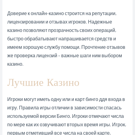
Доверие к онлайн-казино строится на репутации,
лицензировании и отзывах игроков. Надежные
казино позволяют прозрачность своих операций,
быстро обрабатывают напрашивается средств и
имеем хорошую службу помощи. Прочтение отзывов
же проверка лицензий – важные шаги ним выбором
казино.
Лучшие Казино
Игроки могут иметь одну или и карт бинго ддя входа в
игру. Правила игры отличии в зависимости спасась
используемой версии Бинго. Игроки отмечают числа
по мере как их озвучивают вторых время игры. Игрок,
первым отметивший все числа на своей карте,