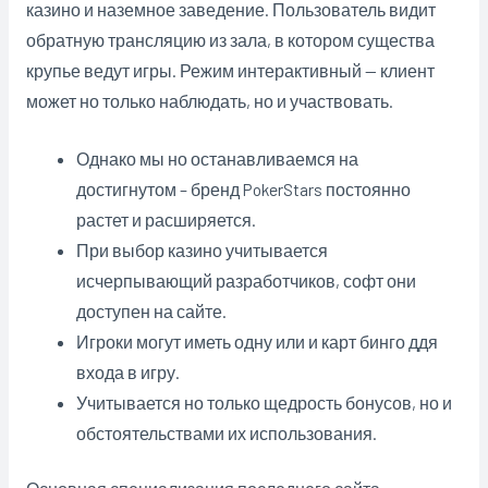
казино и наземное заведение. Пользователь видит
обратную трансляцию из зала, в котором существа
крупье ведут игры. Режим интерактивный — клиент
может но только наблюдать, но и участвовать.
Однако мы но останавливаемся на
достигнутом – бренд PokerStars постоянно
растет и расширяется.
При выбор казино учитывается
исчерпывающий разработчиков, софт они
доступен на сайте.
Игроки могут иметь одну или и карт бинго ддя
входа в игру.
Учитывается но только щедрость бонусов, но и
обстоятельствами их использования.