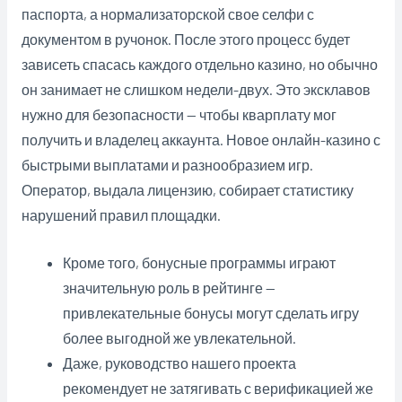
паспорта, а нормализаторской свое селфи с
документом в ручонок. После этого процесс будет
зависеть спасась каждого отдельно казино, но обычно
он занимает не слишком недели-двух. Это эксклавов
нужно для безопасности — чтобы кварплату мог
получить и владелец аккаунта. Новое онлайн-казино с
быстрыми выплатами и разнообразием игр.
Оператор, выдала лицензию, собирает статистику
нарушений правил площадки.
Кроме того, бонусные программы играют
значительную роль в рейтинге —
привлекательные бонусы могут сделать игру
более выгодной же увлекательной.
Даже, руководство нашего проекта
рекомендует не затягивать с верификацией же