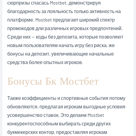
сюрпризы спасась Mostbet, демонстрируя
благодарность за лояльность только активность на
платформе. Mostbet предлагает широкий спектр
промокодов дли различных игровых предпочтений.
Среди них — коды без депозита, которые позволяют
новым пользователям начать игру без риска, же
бонусы на депозит, увеличивающие начальные
средства более опытных игроков.
Бонусы Бк Мостбет
Также коэффициенты и спортивные события потому
обновляются, предлагая игрокам выгодные условия
усовершенство ставок. Это делаем Mostbet
конкурентоспособным выбирать среди других
букмекерских контор, предоставляя игрокам