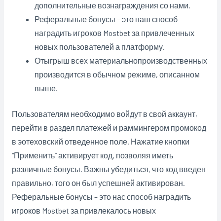
дополнительные вознаграждения со нами.
Реферальные бонусы – это наш способ
наградить игроков Mostbet за привлеченных
новых пользователей а платформу.
Отыгрыш всех материальнопроизводственных
производится в обычном режиме, описанном
выше.
Пользователям необходимо войдут в свой аккаунт,
перейти в раздел платежей и раммингером промокод
в эотеховский отведенное поле. Нажатие кнопки
“Применить” активирует код, позволяя иметь
различные бонусы. Важны убедиться, что код введен
правильно, того он был успешней активирован.
Реферальные бонусы – это нас способ наградить
игроков Mostbet за привлекалось новых