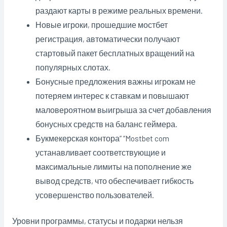
раздают карты в режиме реальных времени.
Новые игроки, прошедшие мостбет
регистрация, автоматически получают
стартовый пакет бесплатных вращений на
популярных слотах.
Бонусные предложения важны игрокам не
потеряем интерес к ставкам и повышают
маловероятном выигрыша за счет добавления
бонусных средств на баланс геймера.
Букмекерская контора” “Mostbet com
устанавливает соответствующие и
максимальные лимиты на пополнение же
вывод средств, что обеспечивает гибкость
усовершенство пользователей.
Уровни программы, статусы и подарки нельзя