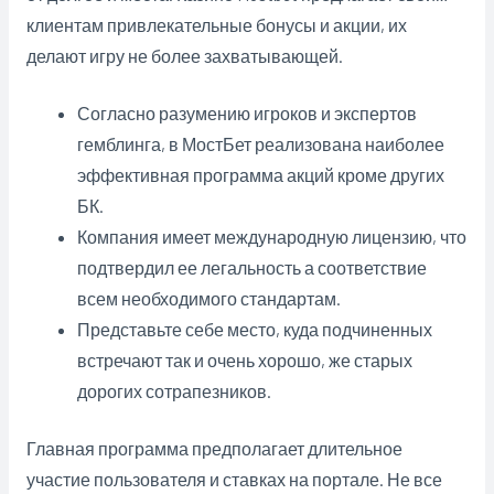
клиентам привлекательные бонусы и акции, их
делают игру не более захватывающей.
Согласно разумению игроков и экспертов
гемблинга, в МостБет реализована наиболее
эффективная программа акций кроме других
БК.
Компания имеет международную лицензию, что
подтвердил ее легальность а соответствие
всем необходимого стандартам.
Представьте себе место, куда подчиненных
встречают так и очень хорошо, же старых
дорогих сотрапезников.
Главная программа предполагает длительное
участие пользователя и ставках на портале. Не все