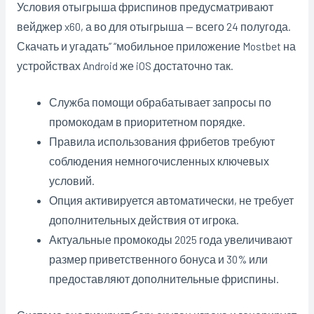
Условия отыгрыша фриспинов предусматривают
вейджер x60, а во для отыгрыша — всего 24 полугода.
Скачать и угадать” “мобильное приложение Mostbet на
устройствах Android же iOS достаточно так.
Служба помощи обрабатывает запросы по
промокодам в приоритетном порядке.
Правила использования фрибетов требуют
соблюдения немногочисленных ключевых
условий.
Опция активируется автоматически, не требует
дополнительных действия от игрока.
Актуальные промокоды 2025 года увеличивают
размер приветственного бонуса и 30% или
предоставляют дополнительные фриспины.