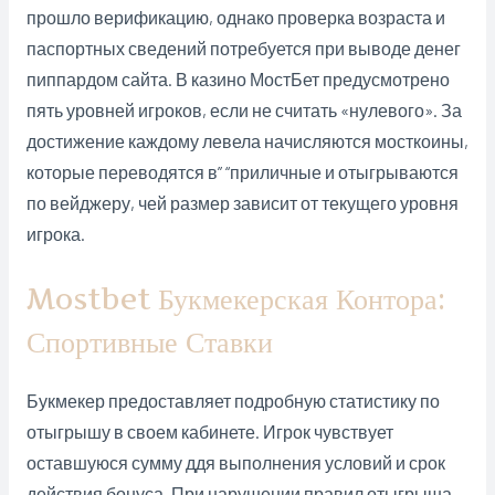
прошло верификацию, однако проверка возраста и
паспортных сведений потребуется при выводе денег
пиппардом сайта. В казино МостБет предусмотрено
пять уровней игроков, если не считать «нулевого». За
достижение каждому левела начисляются мосткоины,
которые переводятся в” “приличные и отыгрываются
по вейджеру, чей размер зависит от текущего уровня
игрока.
Mostbet Букмекерская Контора:
Спортивные Ставки
Букмекер предоставляет подробную статистику по
отыгрышу в своем кабинете. Игрок чувствует
оставшуюся сумму ддя выполнения условий и срок
действия бонуса. При нарушении правил отыгрыша