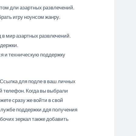
том дли азартных развлечений.
рать игру ноунсом жанру,
д в мир азартных развлечений.
ддержки.
ся и техническую поддержку
 Ссылка для подле в ваш личных
й телефон. Когда вы выбрали
жете сразу же войти в свой
 службе поддержки ддя получения
бочих зеркал также добавить