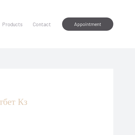
Products
Contact
Appointment
тбет Кз