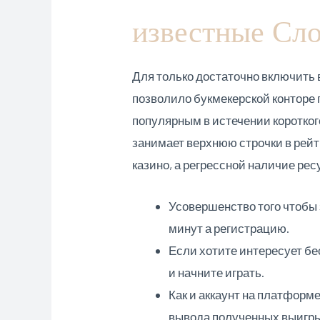
известные Сло
Для только достаточно включить
позволило букмекерской конторе 
популярным в истечении коротко
занимает верхнюю строчки в рейт
казино, а регрессной наличие рес
Усовершенство того чтобы 
минут а регистрацию.
Если хотите интересует бе
и начните играть.
Как и аккаунт на платформ
вывода полученных выигрыш