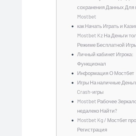
сохранения Данных Для 
Mostbet
как Начать Играть и Кази
Mostbet Kz На Деньги то
Режиме Бесплатной Игр
Личный кабинет Игрока:
Функционал
Информация О Мостбет
Игры На наличные Деньг
Crash-игры
Mostbet Рабочее Зеркал
недалеко Найти?
Mostbet Kg / Мостбет пр
Регистрация