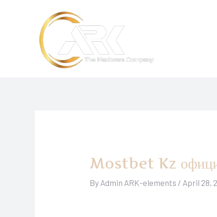
Skip
to
content
Mostbet Kz официа
By
Admin ARK-elements
/
April 28,