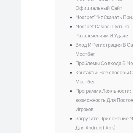
Официальный Сайт
Mostbet” “kz Cкачать Пр
Mostbet Casino: Путь ко
Развлечениям И Удаче
Вход И Регистрация В С
Мостбет
Проблемы Со входа В Mo
Контакты: Все способы 
Мостбет
Программа Лояльности:
возможность Для Посто
Игроков
Загрузите Приложение M
Для Android ( Apk)