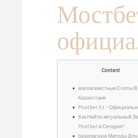
Мостбе
официа
Content
малоизвестные Слоты В
Казахстане
Mostbet Kz – Официаль
Как Найти актуальный З
Mostbet в Сегодня?
безопасную Методы Для