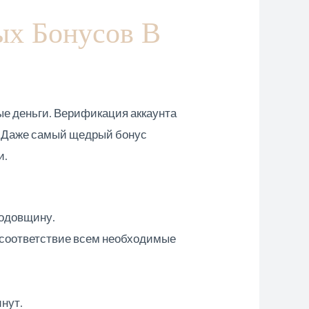
ых Бонусов В
ные деньги. Верификация аккаунта
. Даже самый щедрый бонус
и.
 годовщину.
 соответствие всем необходимые
инут.