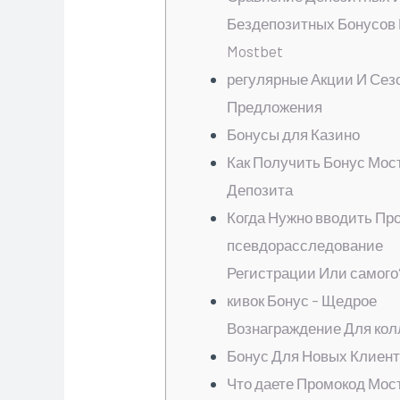
Бездепозитных Бонусов
Mostbet
регулярные Акции И Сез
Предложения
Бонусы для Казино
Как Получить Бонус Мос
Депозита
Когда Нужно вводить Пр
псевдорасследование
Регистрации Или самого
кивок Бонус – Щедрое
Вознаграждение Для кол
Бонус Для Новых Клиен
Что даете Промокод Мос