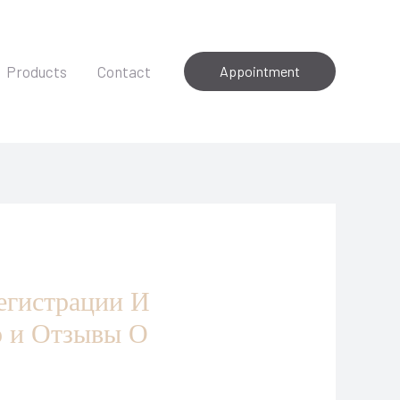
Products
Contact
Appointment
егистрации И
о и Отзывы О