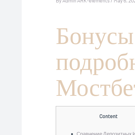
By
Admin ARK-elements
/
May 6, 20
Бонус
подроб
Мостбе
Content
Сравнение Депозитных 