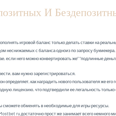
позитных И Бездепозитн
пополнять игровой баланс только делать ставки на реаль
ом неснижаемых с баланса одноиз по запросу букмекера
ае, если него можно конвертировать же” “подлинные деньг
рести, вам нужно зарегистрироваться.
 “он определяет, как наградить нового пользователя же его
дную лицензию, что подтвердили ее легальность только
ы сможете обменять в необходимые для игры ресурсы.
Mostbet ru достаточно прост же занимает всего немного м