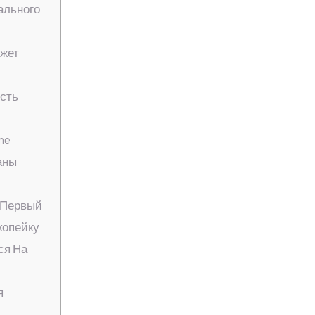
ального
ожет
сть
ne
аны
 Первый
 копейку
ся На
я