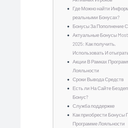
Где Можно найти Инфор
реальными Бонусах?
Бонусы За Пополнение С
Актуальные Бонусы Mos
2025: Как получить,
Использовать И отыграт
Акции В Рамках Програ
Лояльности
Сроки Вывода Средств
Есть ли На Сайте Безде
Бонус?
Служба поддержке
Как приобрести Бонусы 
Программе Лояльности