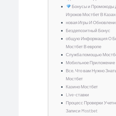
Бонусы и Промокоды 
Игроков Мостбет В Каза
новая Игры И Обновлени
Бездепозитный Бонус
общую Информация О Б
Мостбет В европе
Служба помощью Мостб
Мобильное Приложение 
Все, Что вам Нужно Знат
Мостбет
Казино Мостбет
Live-ставки
Процесс Проверки Учетн
Записи Mostbet