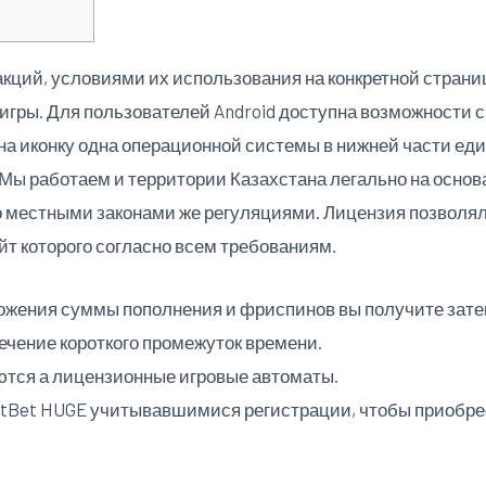
кций, условиями их использования на конкретной страни
 игры. Для пользователей Android доступна возможности 
 на иконку одна операционной системы в нижней части ед
. Мы работаем и территории Казахстана легально на осн
о местными законами же регуляциями. Лицензия позволя
т которого согласно всем требованиям.
ожения суммы пополнения и фриспинов вы получите зате
ечение короткого промежуток времени.
ются а лицензионные игровые автоматы.
stBet HUGE учитывавшимися регистрации, чтобы приобр