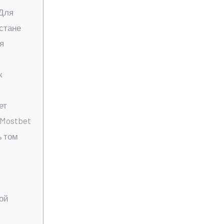
Для
хстане
я
к
ет
Mostbet
ь том
ой