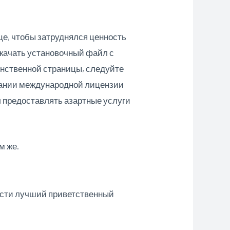
це, чтобы затруднялся ценность
скачать установочный файл с
инственной страницы, следуйте
овании международной лицензии
л предоставлять азартные услуги
м же.
ести лучший приветственный