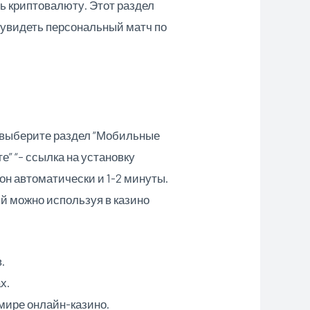
ть криптовалюту. Этот раздел
 увидеть персональный матч по
, выберите раздел “Мобильные
” “– ссылка на установку
он автоматически и 1-2 минуты.
й можно используя в казино
.
х.
 мире онлайн-казино.