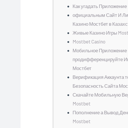
Как угадать Приложение 
официальным Сайт И Л
Казино Мостбет в Казах
Живые Казино Игры Mos
Mostbet Casino
Мобильное Приложение 
продифференцируйте И
Мостбет
Верификация Аккаунта т
Безопасность Сайта Мос
Скачайте Мобильную В
Mostbet
Пополнение а Вывод Ден
Mostbet