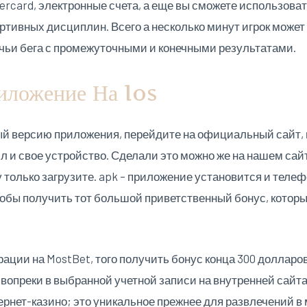
ercard, электронные счета, а еще вы сможете использова
тивных дисциплин. Всего а несколько минут игрок может
ачьи бега с промежуточными и конечными результатами.
иложение На Ios
ный версию приложения, перейдите на официальный сайт
 и свое устройство. Сделали это можно же на нашем сайте
 только загрузите. apk – приложение установится и телеф
тобы получить тот большой приветственный бонус, которы
ации на MostBet, того получить бонус конца 300 долларов
 вопреки в выбранной учетной записи на внутренней сайта
тернет-казино; это уникальное прежнее для развлечений в