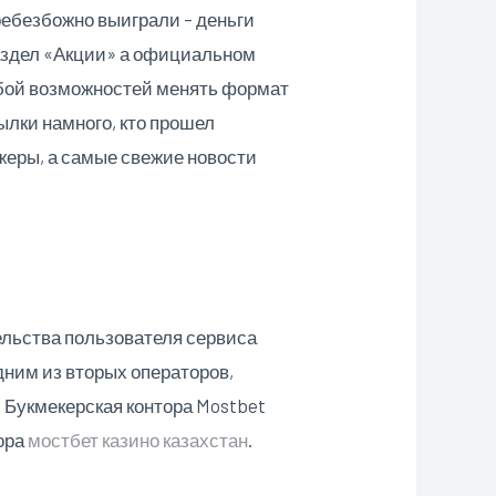
ребезбожно выиграли – деньги
раздел «Акции» а официальном
обой возможностей менять формат
ылки намного, кто прошел
еры, а самые свежие новости
ельства пользователя сервиса
одним из вторых операторов,
 Букмекерская контора Mostbet
ора
мостбет казино казахстан
.