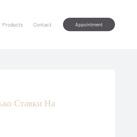
Products
Contact
Appointment
ько Ставки На