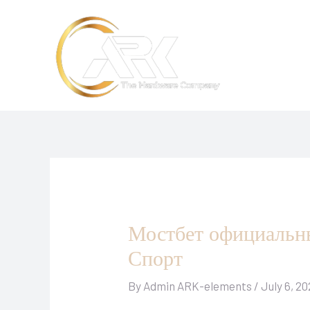
Skip
to
content
Мостбет официальн
Спорт
By
Admin ARK-elements
/
July 6, 2