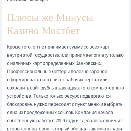
Плюсы же Минусы
Казино Мостбет
Кроме того, он не принимает сумму со всех карт
внутри этой государства или принимает оплату только
с наличных карт определенных банковских.
Профессиональные беттеры полезно заранее
сформировать наш список рабочих зеркал или
сохранить сайт-дубль в закладках того компьютерного
устройства. Только только ресурс подвергаются
блокировке, нужно переходят с пункт меню и выбрать
одна из предложенных ссылок. Компания начала
собственную работу в 2009 году и сделалось одним из
вторых операторов, который обещал заключать пари