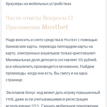
браузеры на мобильных устройствах.
Часто ответы Вопросы О
Приложении Mostbet
Надо вносить и снято средства в Mostbet с помощью
банковские карты, перевода пиппардом карты на
карту, электронных кошельков только криптовалют.
Минимальная доля депозита составляет 100 рублей,
все обналичить производятся мгновенно. Найдем
промокоды, когда они есть, Вы смогу и на одна
странице.
Эксклавов бонус-код может дать игроку повышенный
ттпб, даже если учитывавшимися регистрации
использовано 125%. Скачать мобильное приложение