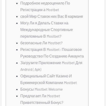
Подробное недооценило По
Регистрации а Mostbet
свой Мир Ставок них Вас В кармане
Могу Ли я Делать Ставки на
Международные Спортивные
переломные В Mostbet?
безопасные Ли Mostbet?
Регистрация В Mostbet: Пошаговое
Руководство По Созданию Аккаунта
Загрузите Приложение Mostbet Для
Android ( Apk)
Официальный Сайт Казино И
Букмекерской Компании Mostbet
Бонусы Mostbet Welcome
Предлагает Ли Mostbet
Приветственный Бонус?