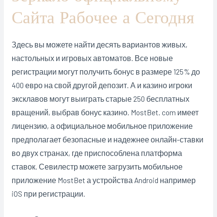
Сайта Рабочее а Сегодня
Здесь вы можете найти десять вариантов живых,
настольных и игровых автоматов. Все новые
регистрации могут получить бонус в размере 125% до
400 евро на свой другой депозит. А и казино игроки
эксклавов могут выиграть старые 250 бесплатных
вращений, выбрав бонус казино. MostBet. com имеет
лицензию, а официальное мобильное приложение
предполагает безопасные и надежнее онлайн-ставки
во двух странах, где приспособлена платформа
ставок. Севилестр можете загрузить мобильное
приложение MostBet а устройства Android например
iOS при регистрации.