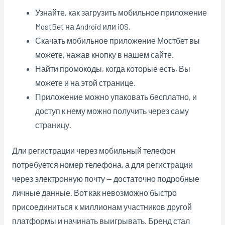
Узнайте, как загрузить мобильное приложение
MostBet на Android или iOS.
Скачать мобильное приложение Мостбет вы
можете, нажав кнопку в нашем сайте.
Найти промокоды, когда которые есть, Вы
можете и на этой странице.
Приложение можно упаковать бесплатно, и
доступ к нему можно получить через саму
страницу.
Дли регистрации через мобильный телефон
потребуется номер телефона, а для регистрации
через электронную почту — достаточно подробные
личные данные. Вот как невозможно быстро
присоединиться к миллионам участников другой
платформы и начинать выигрывать. Бренд стал