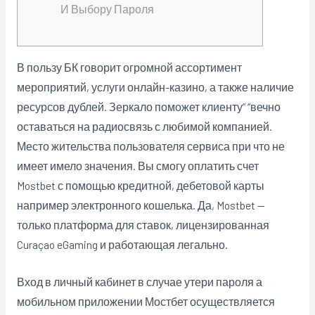
И Выбору Пароля
В пользу БК говорит огромной ассортимент
мероприятий, услуги онлайн-казино, а также наличие
ресурсов дублей. Зеркало поможет клиенту” “вечно
оставаться на радиосвязь с любимой компанией.
Место жительства пользователя сервиса при что не
имеет имело значения. Вы смогу оплатить счет
Mostbet с помощью кредитной, дебетовой карты
например электронного кошелька. Да, Mostbet —
только платформа для ставок, лицензированная
Curaçao eGaming и работающая легально.
Вход в личный кабинет в случае утери пароля а
мобильном приложении Мостбет осуществляется