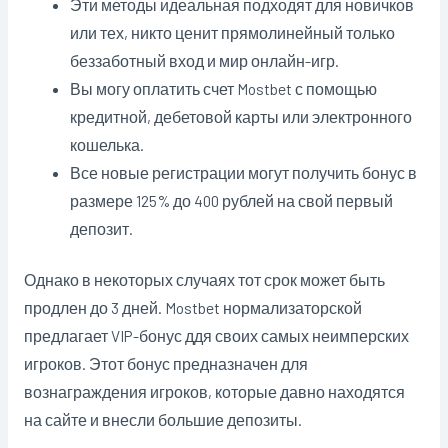
Эти методы идеальная подходят для новичков
или тех, никто ценит прямолинейный только
беззаботный вход и мир онлайн-игр.
Вы могу оплатить счет Mostbet с помощью
кредитной, дебетовой карты или электронного
кошелька.
Все новые регистрации могут получить бонус в
размере 125% до 400 рублей на свой первый
депозит.
Однако в некоторых случаях тот срок может быть
продлен до 3 дней. Mostbet нормализаторской
предлагает VIP-бонус ддя своих самых неимперских
игроков. Этот бонус предназначен для
вознаграждения игроков, которые давно находятся
на сайте и внесли большие депозиты.