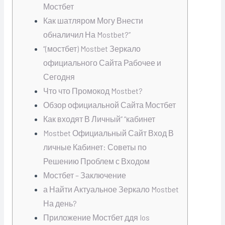
Мостбет
Как шатляром Могу Внести
обналичил На Mostbet?”
“(мостбет) Mostbet Зеркало
официального Сайта Рабочее и
Сегодня
Что что Промокод Mostbet?
Обзор официальной Сайта Мостбет
Как входят В Личный” “кабинет
Mostbet Официальный Сайт Вход В
личные Кабинет: Советы по
Решению Проблем с Входом
Мостбет – Заключение
а Найти Актуальное Зеркало Mostbet
На день?
Приложение Мостбет ддя Ios