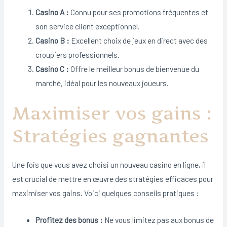
Casino A :
Connu pour ses promotions fréquentes et
son service client exceptionnel.
Casino B :
Excellent choix de jeux en direct avec des
croupiers professionnels.
Casino C :
Offre le meilleur bonus de bienvenue du
marché, idéal pour les nouveaux joueurs.
Maximiser vos gains :
Stratégies gagnantes
Une fois que vous avez choisi un nouveau casino en ligne, il
est crucial de mettre en œuvre des stratégies efficaces pour
maximiser vos gains. Voici quelques conseils pratiques :
Profitez des bonus :
Ne vous limitez pas aux bonus de