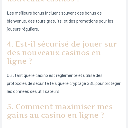
Les meilleurs bonus incluent souvent des bonus de
bienvenue, des tours gratuits, et des promotions pour les
joueurs réguliers.
4. Est-il sécurisé de jouer sur
des nouveaux casinos en
ligne ?
Oui, tant que le casino est réglementé et utilise des
protocoles de sécurité tels que le cryptage SSL pour protéger
les données des utilisateurs.
5. Comment maximiser mes
gains au casino en ligne ?