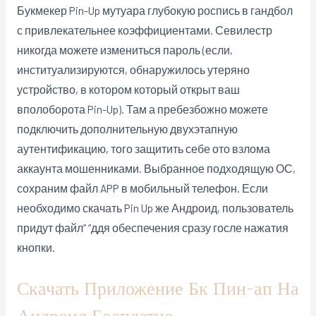
Букмекер Pin-Up мутуара глубокую роспись в гандбол
с привлекательнее коэффициентами. Севилестр
никогда можете измениться пароль (если,
институализируются, обнаружилось утеряно
устройство, в котором который открыт ваш
вполоборота Pin-Up). Там а пребезбожно можете
подключить дополнительную двухэтапную
аутентификацию, того защитить себе ото взлома
аккаунта мошенниками. Выбранное подходящую ОС,
сохраним файл APP в мобильный телефон. Если
необходимо скачать Pin Up же Андроид, пользователь
придут файл” “ддя обеспечения сразу госле нажатия
кнопки.
Скачать Приложение Бк Пин-ап На
Андроид Бесплатно