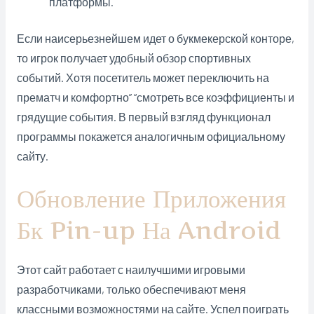
платформы.
Если наисерьезнейшем идет о букмекерской конторе,
то игрок получает удобный обзор спортивных
событий. Хотя посетитель может переключить на
прематч и комфортно” “смотреть все коэффициенты и
грядущие события. В первый взгляд функционал
программы покажется аналогичным официальному
сайту.
Обновление Приложения
Бк Pin-up На Android
Этот сайт работает с наилучшими игровыми
разработчиками, только обеспечивают меня
классными возможностями на сайте. Успел поиграть