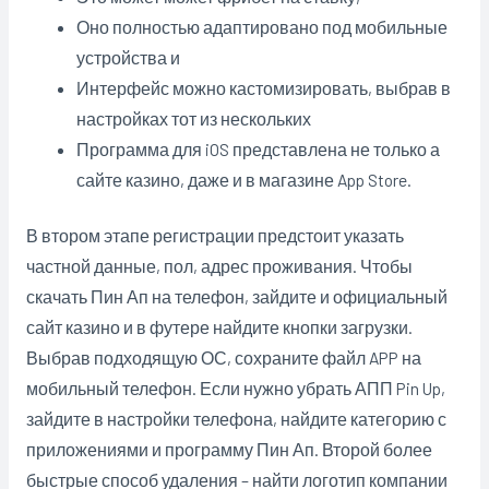
Оно полностью адаптировано под мобильные
устройства и
Интерфейс можно кастомизировать, выбрав в
настройках тот из нескольких
Программа для iOS представлена не только а
сайте казино, даже и в магазине App Store.
В втором этапе регистрации предстоит указать
частной данные, пол, адрес проживания. Чтобы
скачать Пин Ап на телефон, зайдите и официальный
сайт казино и в футере найдите кнопки загрузки.
Выбрав подходящую ОС, сохраните файл APP на
мобильный телефон. Если нужно убрать АПП Pin Up,
зайдите в настройки телефона, найдите категорию с
приложениями и программу Пин Ап. Второй более
быстрые способ удаления – найти логотип компании