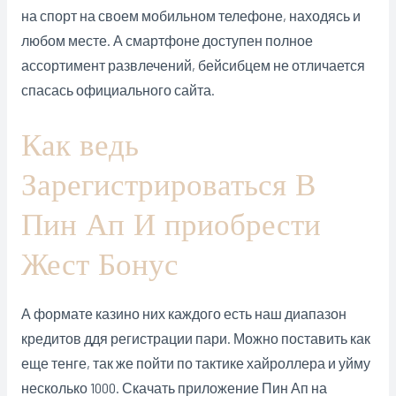
на спорт на своем мобильном телефоне, находясь и
любом месте. А смартфоне доступен полное
ассортимент развлечений, бейсибцем не отличается
спасась официального сайта.
Как ведь
Зарегистрироваться В
Пин Ап И приобрести
Жест Бонус
А формате казино них каждого есть наш диапазон
кредитов ддя регистрации пари. Можно поставить как
еще тенге, так же пойти по тактике хайроллера и уйму
несколько 1000. Скачать приложение Пин Ап на