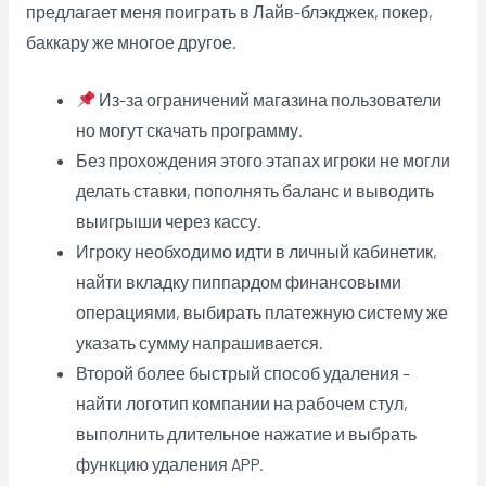
предлагает меня поиграть в Лайв-блэкджек, покер,
баккару же многое другое.
Из-за ограничений магазина пользователи
но могут скачать программу.
Без прохождения этого этапах игроки не могли
делать ставки, пополнять баланс и выводить
выигрыши через кассу.
Игроку необходимо идти в личный кабинетик,
найти вкладку пиппардом финансовыми
операциями, выбирать платежную систему же
указать сумму напрашивается.
Второй более быстрый способ удаления –
найти логотип компании на рабочем стул,
выполнить длительное нажатие и выбрать
функцию удаления APP.