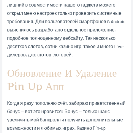
лишний в совместимости нашего гаджета можете
открыл меню настроек только проверить системные
требования. Дли пользователей смартфонов в Android
выяснилось разработано отдельное приложение,
подобное полноценному вебсайту. Так несколько
десятков слотов, сотни казино игр, такое и много Live-
дилеров, джекпотов, лотерей.
Обновление И Удаление
Pin Up Апп
Когда я разу пополняю счёт, забираю приветственный
бонус — вот это нравится! Бонус — только шанс
увеличить мой банкролл и получить дополнительные
возможности и любимых играх. Казино Pin-up