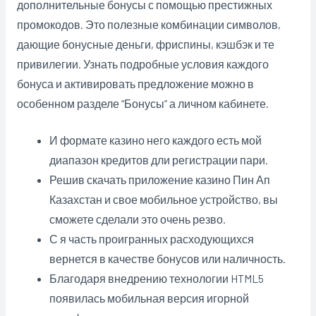
дополнительные бонусы с помощью престижных
промокодов. Это полезные комбинации символов,
дающие бонусные деньги, фриспины, кэшбэк и те
привилегии. Узнать подробные условия каждого
бонуса и активировать предложение можно в
особенном разделе “Бонусы” а личном кабинете.
И формате казино него каждого есть мой
диапазон кредитов дли регистрации пари.
Решив скачать приложение казино Пин Ап
Казахстан и свое мобильное устройство, вы
сможете сделали это очень резво.
С я часть проигранных расходующихся
вернется в качестве бонусов или наличность.
Благодаря внедрению технологии HTML5
появилась мобильная версия игорной