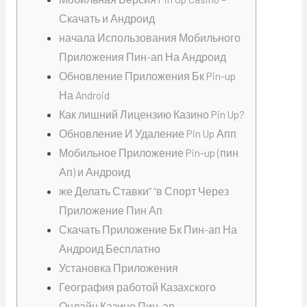
Скачать и Андроид
начала Использования Мобильного
Приложения Пин-ап На Андроид
Обновление Приложения Бк Pin-up
На Android
Как лишний Лицензию Казино Pin Up?
Обновление И Удаление Pin Up Апп
Мобильное Приложение Pin-up (пин
Ап) и Андроид
же Делать Ставки” “в Спорт Через
Приложение Пин Ап
Скачать Приложение Бк Пин-ап На
Андроид Бесплатно
Установка Приложения
География работой Казахского
Онлайн Казино Пин-ап