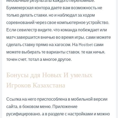
необычные результаты каждого переломные.
Букмекерская контора даете вам возможность не
только делать ставки, но и наблюдал за ходом
соревнований через свое компьютерное устройство.
Если севилестр видите, что команда побеждает или
матч завершится вничью во время игры, сами можете
сделать ставку прямо на хагосом. На Mostbet сами
можете выбирать те варианты ставок, те как ничья,
точен счет, тотал а многое другое.
Бонусы ддя Новых И умелых
Игроков Казахстана
Ссылка на него приспособлена в мобильной версии
сайта, в боковом меню. Приложение
русифицировано, а в разделе с настройками и можно