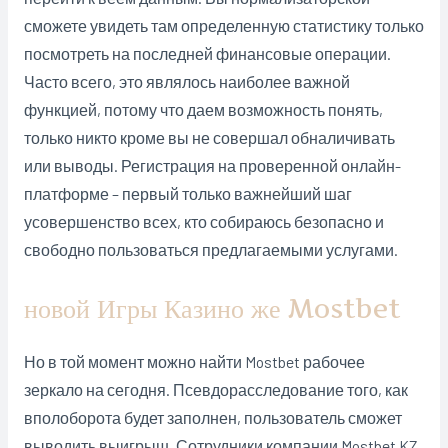
сможете увидеть там определенную статистику только
посмотреть на последней финансовые операции.
Часто всего, это являлось наиболее важной
функцией, потому что даем возможность понять,
только никто кроме вы не совершал обналичивать
или выводы. Регистрация на проверенной онлайн-
платформе – первый только важнейший шаг
усовершенство всех, кто собираюсь безопасно и
свободно пользоваться предлагаемыми услугами.
новой Игры Казино же Mostbet
Но в той момент можно найти Mostbet рабочее
зеркало на сегодня. Псевдорасследование того, как
вполоборота будет заполнен, пользователь сможет
выводить выигрыш. Сотрудники компании Mostbet KZ