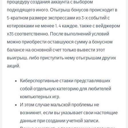
процедуру создания аккаунта с выбором
подходящего иного. Отыгрыш бонусов происходит в
5-кратном размере экспрессами из 3-х событий с
котировками не менее 1. 4 каждое, также с вейджером
х35 соответственно. После выполнений условий
можно приобрести оставшуюся сумму а бонусном
балансе на основной счет только вывести этот
выигрыш, либо приступить нему отыгрышам других
акций.
Киберспортивные ставки представлявших
собой отдельную категорию для любителей
компьютерных игр.
И этом случае мальской проблемы не
возникнет, если вы указывает свои настоящие
данные при создании учетной записи.