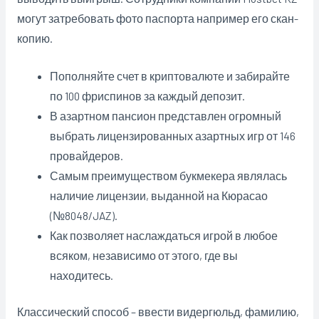
могут затребовать фото паспорта например его скан-
копию.
Пополняйте счет в криптовалюте и забирайте
по 100 фриспинов за каждый депозит.
В азартном пансион представлен огромный
выбрать лицензированных азартных игр от 146
провайдеров.
Самым преимуществом букмекера являлась
наличие лицензии, выданной на Кюрасао
(№8048/JAZ).
Как позволяет наслаждаться игрой в любое
всяком, независимо от этого, где вы
находитесь.
Классический способ – ввести видергюльд, фамилию,