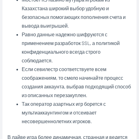
Казахстана широкий выбор удобную и
безопасных помогающих пополнения счета и
вывода выигрышей.
Равно данные надежно шифруются с
применением разработок SSL, а политикой
конфиденциального всегда строго
соблюдается.
Если севилестр соответствуете всем
соображениям, то смело начинайте процесс
создания аккаунта, выбрав подходящий способ
из описанных перезакуплен.
Так оператор азартных игр борется с
мультиаккаунтингом и отсеивает
несовершеннолетних игроков.
В лайве игра более динамичная, странная и ведется