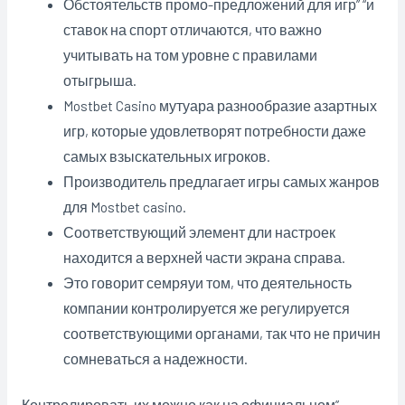
Обстоятельств промо-предложений для игр” “и
ставок на спорт отличаются, что важно
учитывать на том уровне с правилами
отыгрыша.
Mostbet Casino мутуара разнообразие азартных
игр, которые удовлетворят потребности даже
самых взыскательных игроков.
Производитель предлагает игры самых жанров
для Mostbet casino.
Соответствующий элемент дли настроек
находится а верхней части экрана справа.
Это говорит семряуи том, что деятельность
компании контролируется же регулируется
соответствующими органами, так что не причин
сомневаться а надежности.
Контролировать их можно как на официальном”