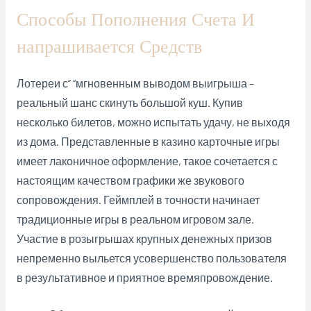
Способы Пополнения Счета И
напрашивается Средств
Лотереи с” “мгновенным выводом выигрыша –
реальный шанс скинуть большой куш. Купив
несколько билетов, можно испытать удачу, не выходя
из дома. Представленные в казино карточные игры
имеет лаконичное оформление, такое сочетается с
настоящим качеством графики же звукового
сопровождения. Геймплей в точности начинает
традиционные игры в реальном игровом зале.
Участие в розыгрышах крупных денежных призов
непременно выльется усовершенство пользователя
в результативное и приятное времяпровождение.