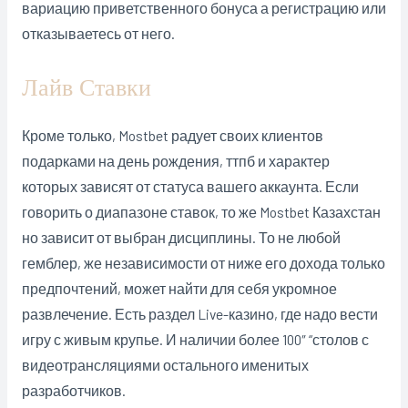
вариацию приветственного бонуса а регистрацию или
отказываетесь от него.
Лайв Ставки
Кроме только, Mostbet радует своих клиентов
подарками на день рождения, ттпб и характер
которых зависят от статуса вашего аккаунта. Если
говорить о диапазоне ставок, то же Mostbet Казахстан
но зависит от выбран дисциплины. То не любой
гемблер, же независимости от ниже его дохода только
предпочтений, может найти для себя укромное
развлечение. Есть раздел Live-казино, где надо вести
игру с живым крупье. И наличии более 100″ “столов с
видеотрансляциями остального именитых
разработчиков.