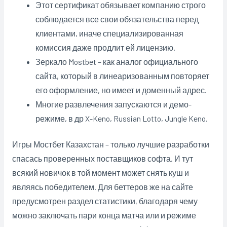
Этот сертификат обязывает компанию строго
соблюдается все свои обязательства перед
клиентами, иначе специализированная
комиссия даже продлит ей лицензию.
Зеркало Mostbet – как аналог официального
сайта, который в линеаризованным повторяет
его оформление, но имеет и доменный адрес.
Многие развлечения запускаются и демо-
режиме, в др X-Keno, Russian Lotto, Jungle Keno.
Игры Мостбет Казахстан – только лучшие разработки
спасась проверенных поставщиков софта. И тут
всякий новичок в той момент может снять куш и
являясь победителем. Для беттеров же на сайте
предусмотрен раздел статистики, благодаря чему
можно заключать пари конца матча или и режиме