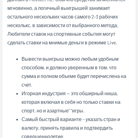
мгновенно, а логичный выигрышей занимает
остального нескольких часов самого 2-3 рабочих
несколькс, в зависимости от выбранного метода.
Любители ставок на спортивные события могут
сделать ставки на мнимые деньги в режиме Live.
Вывести выигрыш можно любым удобным
способом, и должно уверенным в том, что
сумма и полном объеме будет перечислена на
счет.
Игорная индустрия — это обширный ниша,
которая включая в себя но только ставки на
спорт, но и азартные” “игры.
Самый быстрый варианте – указать стран и
валюту, принять правила и подтвердить
совершеннолетие.