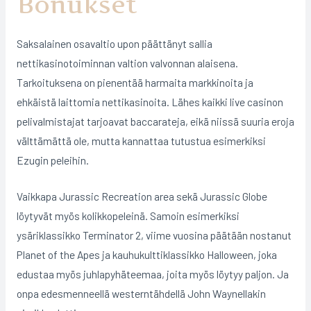
Bonukset
Saksalainen osavaltio upon päättänyt sallia
nettikasinotoiminnan valtion valvonnan alaisena.
Tarkoituksena on pienentää harmaita markkinoita ja
ehkäistä laittomia nettikasinoita. Lähes kaikki live casinon
pelivalmistajat tarjoavat baccarateja, eikä niissä suuria eroja
välttämättä ole, mutta kannattaa tutustua esimerkiksi
Ezugin peleihin.
Vaikkapa Jurassic Recreation area sekä Jurassic Globe
löytyvät myös kolikkopeleinä. Samoin esimerkiksi
ysäriklassikko Terminator 2, viime vuosina päätään nostanut
Planet of the Apes ja kauhukulttiklassikko Halloween, joka
edustaa myös juhlapyhäteemaa, joita myös löytyy paljon. Ja
onpa edesmenneellä westerntähdellä John Waynellakin