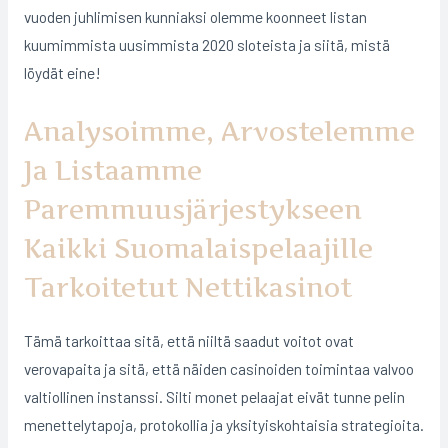
vuoden juhlimisen kunniaksi olemme koonneet listan
kuumimmista uusimmista 2020 sloteista ja siitä, mistä
löydät eine!
Analysoimme, Arvostelemme
Ja Listaamme
Paremmuusjärjestykseen
Kaikki Suomalaispelaajille
Tarkoitetut Nettikasinot
Tämä tarkoittaa sitä, että niiltä saadut voitot ovat
verovapaita ja sitä, että näiden casinoiden toimintaa valvoo
valtiollinen instanssi. Silti monet pelaajat eivät tunne pelin
menettelytapoja, protokollia ja yksityiskohtaisia strategioita.