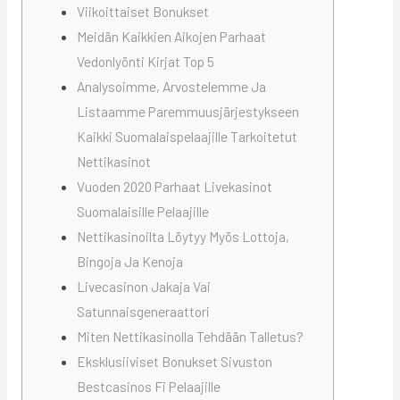
Viikoittaiset Bonukset
Meidän Kaikkien Aikojen Parhaat
Vedonlyönti Kirjat Top 5
Analysoimme, Arvostelemme Ja
Listaamme Paremmuusjärjestykseen
Kaikki Suomalaispelaajille Tarkoitetut
Nettikasinot
Vuoden 2020 Parhaat Livekasinot
Suomalaisille Pelaajille
Nettikasinoilta Löytyy Myös Lottoja,
Bingoja Ja Kenoja
Livecasinon Jakaja Vai
Satunnaisgeneraattori
Miten Nettikasinolla Tehdään Talletus?
Eksklusiiviset Bonukset Sivuston
Bestcasinos Fi Pelaajille