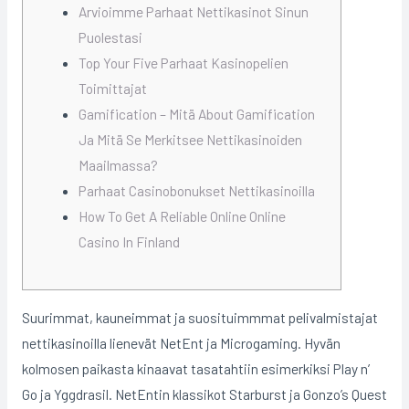
Arvioimme Parhaat Nettikasinot Sinun
Puolestasi
Top Your Five Parhaat Kasinopelien
Toimittajat
Gamification – Mitä About Gamification
Ja Mitä Se Merkitsee Nettikasinoiden
Maailmassa?
Parhaat Casinobonukset Nettikasinoilla
How To Get A Reliable Online Online
Casino In Finland
Suurimmat, kauneimmat ja suosituimmmat pelivalmistajat
nettikasinoilla lienevät NetEnt ja Microgaming. Hyvän
kolmosen paikasta kinaavat tasatahtiin esimerkiksi Play n’
Go ja Yggdrasil. NetEntin klassikot Starburst ja Gonzo’s Quest