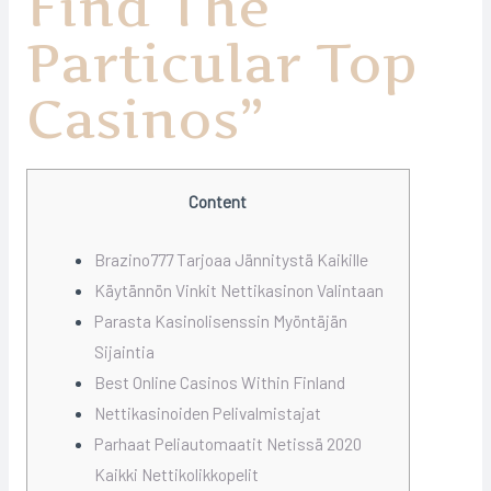
Find The
Particular Top
Casinos”
Content
Brazino777 Tarjoaa Jännitystä Kaikille
Käytännön Vinkit Nettikasinon Valintaan
Parasta Kasinolisenssin Myöntäjän
Sijaintia
Best Online Casinos Within Finland
Nettikasinoiden Pelivalmistajat
Parhaat Peliautomaatit Netissä 2020
Kaikki Nettikolikkopelit