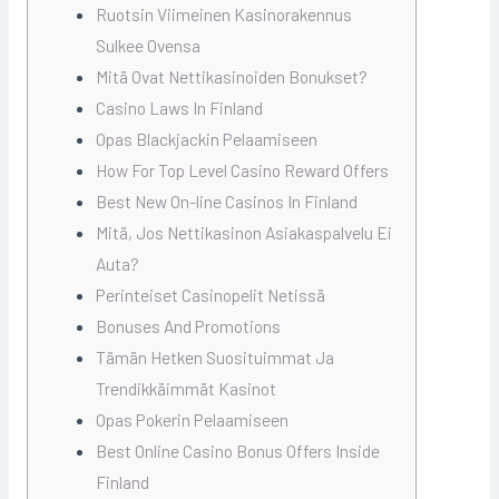
Ruotsin Viimeinen Kasinorakennus
Sulkee Ovensa
Mitä Ovat Nettikasinoiden Bonukset?
Casino Laws In Finland
Opas Blackjackin Pelaamiseen
How For Top Level Casino Reward Offers
Best New On-line Casinos In Finland
Mitä, Jos Nettikasinon Asiakaspalvelu Ei
Auta?
Perinteiset Casinopelit Netissä
Bonuses And Promotions
Tämän Hetken Suosituimmat Ja
Trendikkäimmät Kasinot
Opas Pokerin Pelaamiseen
Best Online Casino Bonus Offers Inside
Finland