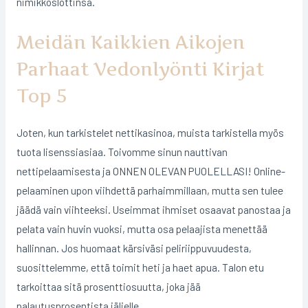
nimikkoslottinsa.
Meidän Kaikkien Aikojen
Parhaat Vedonlyönti Kirjat
Top 5
Joten, kun tarkistelet nettikasinoa, muista tarkistella myös
tuota lisenssiasiaa. Toivomme sinun nauttivan
nettipelaamisesta ja ONNEN OLEVAN PUOLELLASI! Online-
pelaaminen upon viihdettä parhaimmillaan, mutta sen tulee
jäädä vain viihteeksi. Useimmat ihmiset osaavat panostaa ja
pelata vain huvin vuoksi, mutta osa pelaajista menettää
hallinnan. Jos huomaat kärsiväsi peliriippuvuudesta,
suosittelemme, että toimit heti ja haet apua. Talon etu
tarkoittaa sitä prosenttiosuutta, joka jää
palautusprosentista jäljelle.