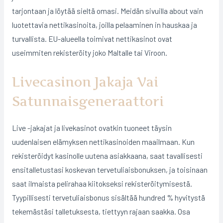
tarjontaan ja löytää sieltä omasi. Meidän sivuilla about vain
luotettavia nettikasinoita, joilla pelaaminen in hauskaa ja
turvallista. EU-alueella toimivat nettikasinot ovat
useimmiten rekisteröity joko Maltalle tai Viroon.
Livecasinon Jakaja Vai
Satunnaisgeneraattori
Live -jakajat ja livekasinot ovatkin tuoneet täysin
uudenlaisen elämyksen nettikasinoiden maailmaan. Kun
rekisteröidyt kasinolle uutena asiakkaana, saat tavallisesti
ensitalletustasi koskevan tervetuliaisbonuksen, ja toisinaan
saat ilmaista pelirahaa kiitokseksi rekisteröitymisestä.
Tyypillisesti tervetuliaisbonus sisältää hundred % hyvitystä
tekemästäsi talletuksesta, tiettyyn rajaan saakka. Osa