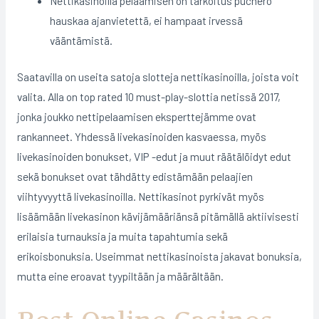
Nettikasinoilla pelaamisen on tarkoitus puchero
hauskaa ajanvietettä, ei hampaat irvessä
vääntämistä.
Saatavilla on useita satoja slotteja nettikasinoilla, joista voit
valita. Alla on top rated 10 must-play-slottia netissä 2017,
jonka joukko nettipelaamisen eksperttejämme ovat
rankanneet. Yhdessä livekasinoiden kasvaessa, myös
livekasinoiden bonukset, VIP -edut ja muut räätälöidyt edut
sekä bonukset ovat tähdätty edistämään pelaajien
viihtyvyyttä livekasinoilla. Nettikasinot pyrkivät myös
lisäämään livekasinon kävijämääriänsä pitämällä aktiivisesti
erilaisia turnauksia ja muita tapahtumia sekä
erikoisbonuksia. Useimmat nettikasinoista jakavat bonuksia,
mutta eine eroavat tyypiltään ja määrältään.