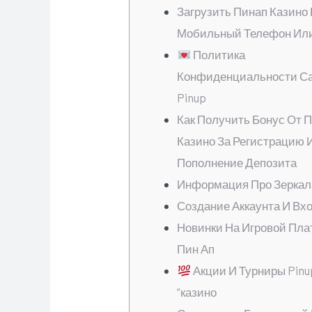
Загрузить Пинап Казино
Мобильный Телефон Или
Политика
Конфиденциальности С
Pinup
Как Получить Бонус От 
Казино За Регистрацию 
Пополнение Депозита
Информация Про Зеркал
Создание Аккаунта И Вх
Новинки На Игровой Пл
Пин Ап
Акции И Турниры Pinu
“казино