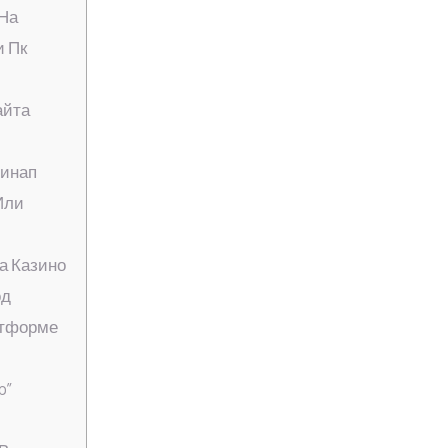
 На
 Пк
айта
Пинап
Или
а Казино
од
атформе
p”