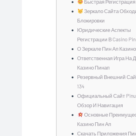
Быстрая Регистрация 
Зеркало Сайта Обход
Блокировки
Юридические Аспекты
Регистрации В Casino Pin
О Зеркале Пин Ап Казино
Ответственная Игра На Д
Казино Пинап
Резервный Внешний Сайт
134
Официальный Сайт Pinu
Обзор И Навигация
Основные Преимуще
Казино Пин Ап
Скачать Приложения Пин