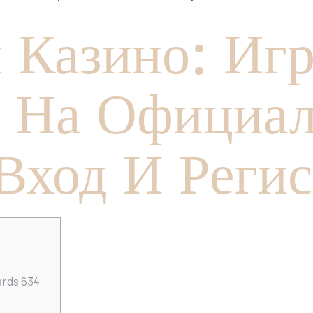
 Казино: Игр
 На Официа
 Вход И Реги
rds 634