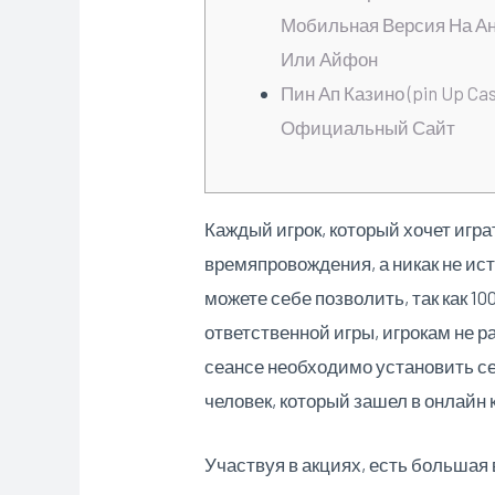
Мобильная Версия На А
Или Айфон
Пин Ап Казино (pin Up Cas
Официальный Сайт
Каждый игрок, который хочет игра
времяпровождения, а никак не ист
можете себе позволить, так как 1
ответственной игры, игрокам не 
сеансе необходимо установить себ
человек, который зашел в онлайн 
Участвуя в акциях, есть большая