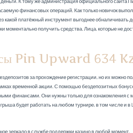
 деньги. К тому же администрация официального сайта 
емую финансовых операций. Как только новичок выполн
ез какой платёжный инструмент выгоднее обналичивать д
ки моментально получить средства. Лица, которые не дост
усы Pin Upward 634 K
 бездепозитов за прохождение регистрации, но их можно п
рамках временной акции. С помощью бездепозитных бонусо
ными финансами. Они нужны только для ознакомления с м
грыша будет работать на любом турнире, в том числе и в L
ное зеркало в службе поддержки казино в любой момент.