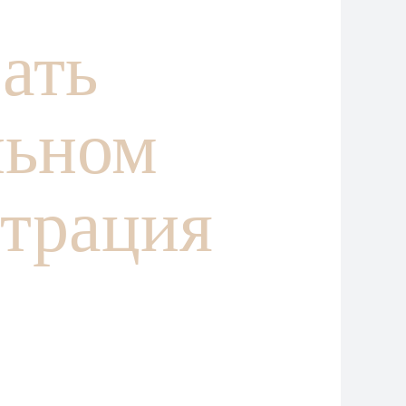
ать
льном
страция