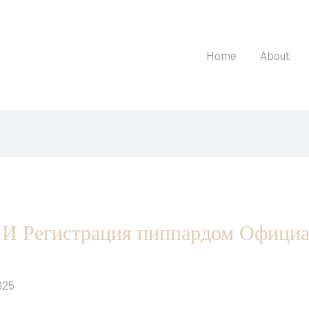
Home
About
 И Регистрация пиппардом Официа
025