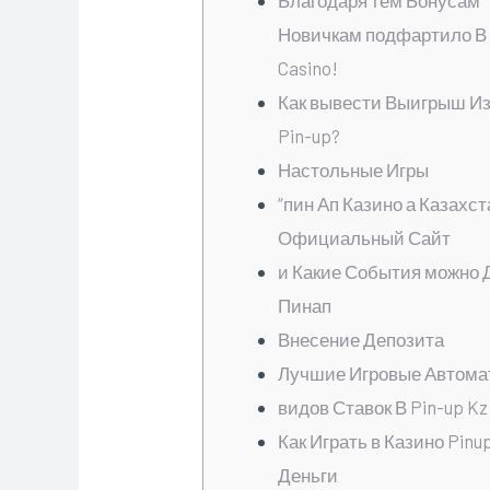
Благодаря тем Бонусам
Новичкам подфартило В 
Casino!
Как вывести Выигрыш Из
Pin-up?
Настольные Игры
“пин Ап Казино а Казахст
Официальный Сайт
и Какие События можно 
Пинап
Внесение Депозита
Лучшие Игровые Автомат
видов Ставок В Pin-up Kz
Как Играть в Казино Pinu
Деньги