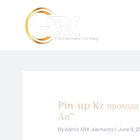
Skip
to
content
Pin-up Kz прохода
Ап”
By
Admin ARK-elements
/
June 9, 2