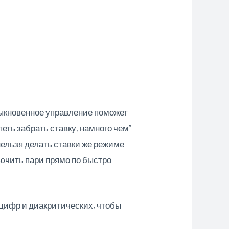
быкновенное управление поможет
еть забрать ставку, намного чем”
нельзя делать ставки же режиме
лючить пари прямо по быстро
цифр и диакритических, чтобы