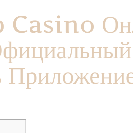
 Casino Он
Официальный
ь Приложени