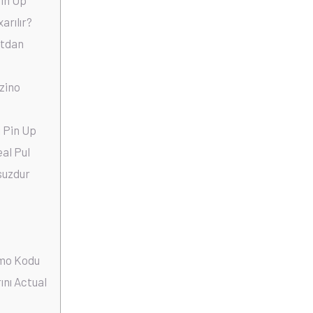
in Up
arılır?
atdan
zino
 Pin Up
eal Pul
suzdur
omo Kodu
ını Actual