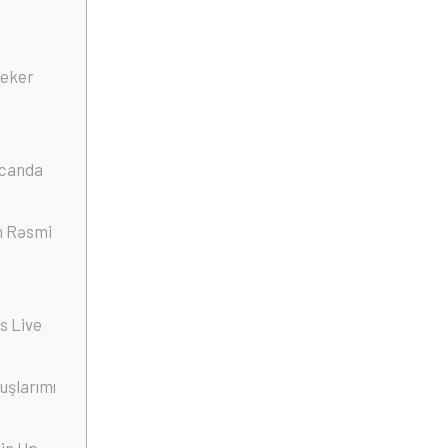
meker
ycanda
ın Rəsmi
s Live
uşlarımı