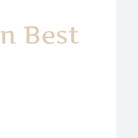
n Best