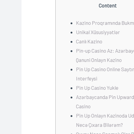
Content
Kazino Proqramında Buk
Unikal Xüsusiyyətlər
Canlı Kazino
Pin-up Casino Az: Azərba
Qanuni Onlayn Kazino
Pin Up Casino Online Sayt
Interfeysi
Pin Up Casino Yukle
Azərbaycanda Pin Upward
Casino
Pin Up Onlayn Kazinoda Ud
Necə Çıxara Bilərəm?