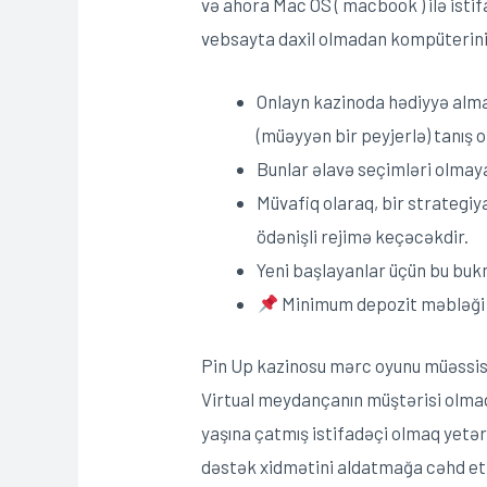
və ahora Mac OS ( macbook ) ilə isti
vebsayta daxil olmadan kompüterinizd
Onlayn kazinoda hədiyyə almaz
(müəyyən bir peyjerlə) tanış o
Bunlar əlavə seçimləri olmaya
Müvafiq olaraq, bir strategi
ödənişli rejimə keçəcəkdir.
Yeni başlayanlar üçün bu bu
Minimum depozit məbləği Pi
Pin Up kazinosu mərc oyunu müəssisəs
Virtual meydançanın müştərisi olma
yaşına çatmış istifadəçi olmaq yetər
dəstək xidmətini aldatmağa cəhd etmə