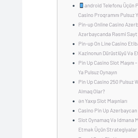
android Telefonu Üçün 
Casino Proqramını Pulsuz 
Pin-up Online Casino Azer
Azərbaycanda Rəsmi Sayt
Pin-up On Line Casino Etib
Kazinonun Dürüstlüyü Və Eti
Pin Up Casino Slot Maşını –
Ya Pulsuz Oynayın
Pin Up Casino 250 Pulsuz 
Almaq Olar?
Ən Yaxşı Slot Maşınları
Casino Pin Up Azerbaycan
Slot Oynamaq Və Idmana 
Etmək Üçün Strategiyalar