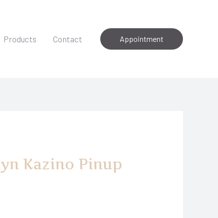
Products
Contact
Appointment
ayn Kazino Pinup