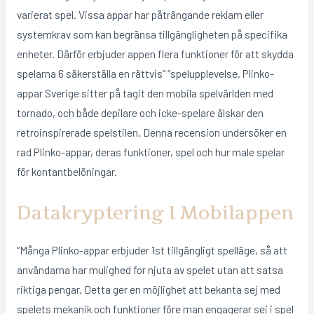
varierat spel. Vissa appar har påträngande reklam eller
systemkrav som kan begränsa tillgängligheten på specifika
enheter. Därför erbjuder appen flera funktioner för att skydda
spelarna 6 säkerställa en rättvis” “spelupplevelse. Plinko-
appar Sverige sitter på tagit den mobila spelvärlden med
tornado, och både depilare och icke-spelare älskar den
retroinspirerade spelstilen. Denna recension undersöker en
rad Plinko-appar, deras funktioner, spel och hur male spelar
för kontantbelöningar.
Datakryptering I Mobilappen
“Många Plinko-appar erbjuder 1st tillgängligt spelläge, så att
användarna har mulighed for njuta av spelet utan att satsa
riktiga pengar. Detta ger en möjlighet att bekanta sej med
spelets mekanik och funktioner före man engagerar sej i spel