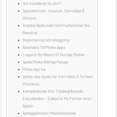
Hur Installerar Du Det?
Spelsektioner: Insatser, Demoläge å
Historik
Snabba Spelrundor Och Pushnotiser Om
Resultat
Registrering Och Inloggning
Alternativ Till Plinko Apps
Logga In By Means Of Sociala Medier
Spela Plinko Riktiga Pengar
Plinko App Ios
“plinko App Spela Var Som Helst O Ta Hem
Vinsterna
Kampanjkoder Och Tidsbegränsade
Erbjudanden – Exklusivt My Partner And I
Appen
Spelupplevelse I Mobilversionen