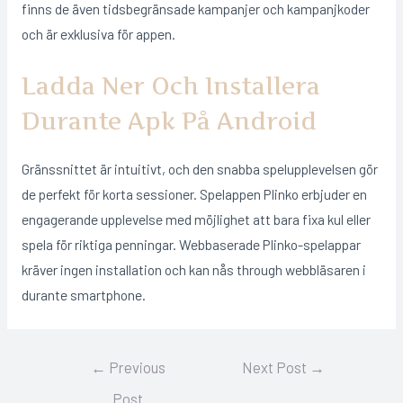
finns de även tidsbegränsade kampanjer och kampanjkoder
och är exklusiva för appen.
Ladda Ner Och Installera
Durante Apk På Android
Gränssnittet är intuitivt, och den snabba spelupplevelsen gör
de perfekt för korta sessioner. Spelappen Plinko erbjuder en
engagerande upplevelse med möjlighet att bara fixa kul eller
spela för riktiga penningar. Webbaserade Plinko-spelappar
kräver ingen installation och kan nås through webbläsaren i
durante smartphone.
Post
←
Previous
Next Post
→
navigation
Post