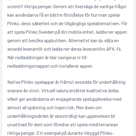
scientif riktiga pengar. Genom att överväga de vanliga frågor
kan användarna få en bättre förståelse för hur man spelar
Plinko, dess säkerhet och de tillgängliga spelalternativen. För
att spela Plinko Sweden på din mobila enhet, ladda ner appen
genom att besöka appbutiken. Alternativt kan du välja en
ansedd leverantör och ladda ner deras leverantörs APK-fil.
När nedladdningen är klar navigerar ni till
nedladdningsmappen och installerar appen.
Native Plinko-spelappar är främst avsedda för underhållning
snarare än vinst. Virtuell valuta ersätter kvalitativa dollar,
vilket ger användarna en engagerande spelupplevelse med
almost all spänning och ingen risk. Men även om
underhållningsvärdet är obestridligt kan upplevelsen bli
urvattnad för dem som föredrar att spela mediterranean
riktiga pengar. Ett exempel på durante inbyggd Plinko-