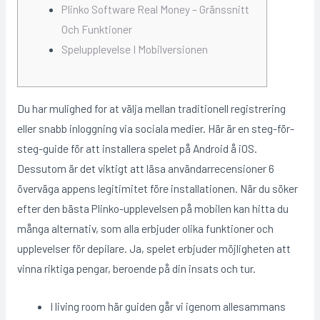
Plinko Software Real Money – Gränssnitt
Och Funktioner
Spelupplevelse I Mobilversionen
Du har mulighed for at välja mellan traditionell registrering
eller snabb inloggning via sociala medier. Här är en steg-för-
steg-guide för att installera spelet på Android å iOS.
Dessutom är det viktigt att läsa användarrecensioner 6
överväga appens legitimitet före installationen. När du söker
efter den bästa Plinko-upplevelsen på mobilen kan hitta du
många alternativ, som alla erbjuder olika funktioner och
upplevelser för depilare. Ja, spelet erbjuder möjligheten att
vinna riktiga pengar, beroende på din insats och tur.
I living room här guiden går vi igenom allesammans