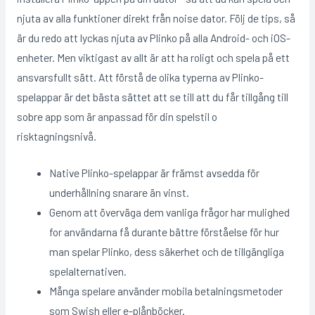
njuta av alla funktioner direkt från noise dator. Följ de tips, så
är du redo att lyckas njuta av Plinko på alla Android- och iOS-
enheter. Men viktigast av allt är att ha roligt och spela på ett
ansvarsfullt sätt. Att förstå de olika typerna av Plinko-
spelappar är det bästa sättet att se till att du får tillgång till
sobre app som är anpassad för din spelstil o
risktagningsnivå.
Native Plinko-spelappar är främst avsedda för
underhållning snarare än vinst.
Genom att överväga dem vanliga frågor har mulighed
for användarna få durante bättre förståelse för hur
man spelar Plinko, dess säkerhet och de tillgängliga
spelalternativen.
Många spelare använder mobila betalningsmetoder
som Swish eller e-plånböcker.