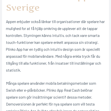
Sverige
Appen erbjuder också länkar till organisationer där spelare har
mulighed for at få hjälp omkring de upplever att de tappar
kontrollen. Styrningen känns intuitiv, och tack vare smarta
touch-funktioner kan spelare enkelt anpassa sin strategi.
Plinko App har en tydlig och intuitiv design som är speciellt
anpassad för mobilanvändare. Med några enkla tryck får du
tillgång till alla funktioner, från insatser till inställningar och
statistik.
Många spelare använder mobila betalningsmetoder som
Swish eller e-plånböcker. Plinko App Real Cash belönar
spelare som gör insättningar scientif dessa metoder.
Demoversionen är perfekt för nya spelare som vill testa
omkring Plinko App är äkta eller fejk innan de satsar riktiga