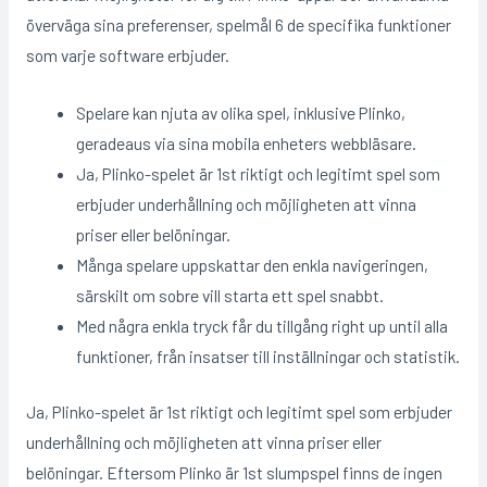
överväga sina preferenser, spelmål 6 de specifika funktioner
som varje software erbjuder.
Spelare kan njuta av olika spel, inklusive Plinko,
geradeaus via sina mobila enheters webbläsare.
Ja, Plinko-spelet är 1st riktigt och legitimt spel som
erbjuder underhållning och möjligheten att vinna
priser eller belöningar.
Många spelare uppskattar den enkla navigeringen,
särskilt om sobre vill starta ett spel snabbt.
Med några enkla tryck får du tillgång right up until alla
funktioner, från insatser till inställningar och statistik.
Ja, Plinko-spelet är 1st riktigt och legitimt spel som erbjuder
underhållning och möjligheten att vinna priser eller
belöningar. Eftersom Plinko är 1st slumpspel finns de ingen