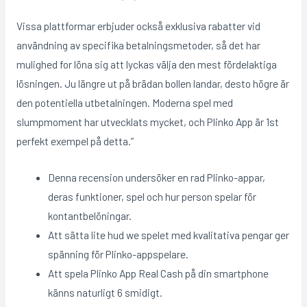
Vissa plattformar erbjuder också exklusiva rabatter vid
användning av specifika betalningsmetoder, så det har
mulighed for löna sig att lyckas välja den mest fördelaktiga
lösningen. Ju längre ut på brädan bollen landar, desto högre är
den potentiella utbetalningen. Moderna spel med
slumpmoment har utvecklats mycket, och Plinko App är 1st
perfekt exempel på detta.”
Denna recension undersöker en rad Plinko-appar,
deras funktioner, spel och hur person spelar för
kontantbelöningar.
Att sätta lite hud we spelet med kvalitativa pengar ger
spänning för Plinko-appspelare.
Att spela Plinko App Real Cash på din smartphone
känns naturligt 6 smidigt.