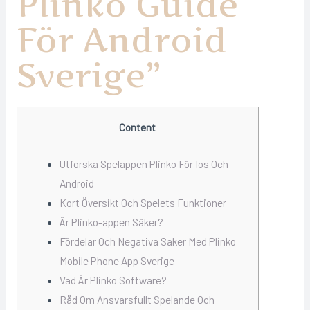
Plinko Guide
För Android
Sverige”
Content
Utforska Spelappen Plinko För Ios Och
Android
Kort Översikt Och Spelets Funktioner
Är Plinko-appen Säker?
Fördelar Och Negativa Saker Med Plinko
Mobile Phone App Sverige
Vad Är Plinko Software?
Råd Om Ansvarsfullt Spelande Och