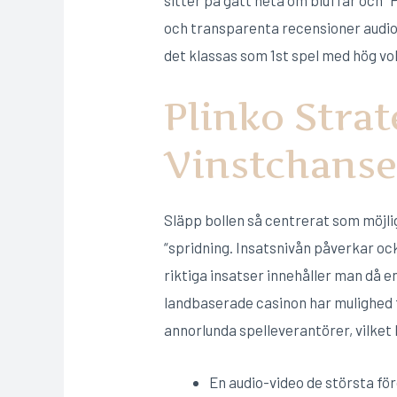
sitter på gått heta om bluffar och ”
och transparenta recensioner audio-
det klassas som 1st spel med hög vola
Plinko Stra
Vinstchans
Släpp bollen så centrerat som möjligt
“spridning. Insatsnivån påverkar ock
riktiga insatser innehåller man då en
landbaserade casinon har mulighed 
annorlunda spelleverantörer, vilket
En audio-video de största för