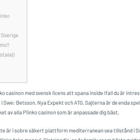
linko
 Sverige
emo?
stalați
nko casinon med svensk licens att spana inside ifall du är intre
on i Swe; Betsson, Nya Expekt och ATG. Sajterna är de enda sp
ket av alla Plinko casinon som är anpassade dig bäst.
inte är i sobre säkert plattform mediterranean sea tillstånd 