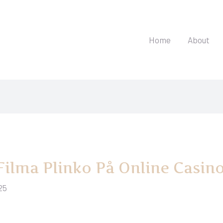
Home
About
Filma Plinko På Online Casi
25