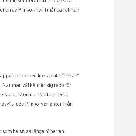
 för dig som letar efter objektiva
onen av Plinko, men i många fall kan
äppa bollen med lite sidlut för ökad”
. När man väl känner sig redo för
etydligt större än vad de flesta
 avviknade Plinko-varianter från
 som helst, så länge ni har en