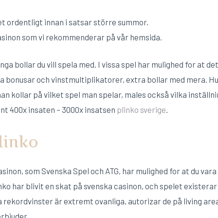
let ordentligt innan i satsar större summor.
 casinon som vi rekommenderar på vår hemsida.
ånga bollar du vill spela med. I vissa spel har mulighed for at d
ösa bonusar och vinstmultiplikatorer, extra bollar med mera. 
an kollar på vilket spel man spelar, males också vilka inställni
unt 400x insaten – 3000x insatsen
plinko sverige
.
linko
asinon, som Svenska Spel och ATG, har mulighed for at du vara 
ko har blivit en skat på svenska casinon, och spelet existerar
rekordvinster är extremt ovanliga, autorizar de på living area
erbjuder.