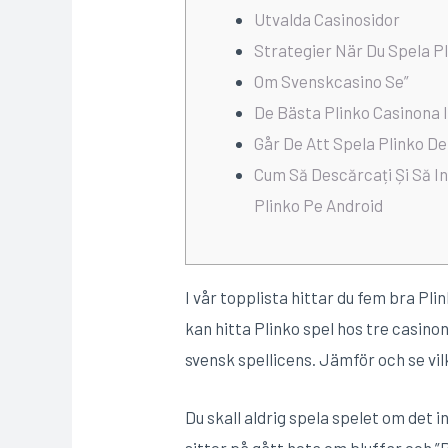
Utvalda Casinosidor
Strategier När Du Spela P
Om Svenskcasino Se”
De Bästa Plinko Casinona I
Går De Att Spela Plinko D
Cum Să Descărcați Și Să In
Plinko Pe Android
I vår topplista hittar du fem bra Pli
kan hitta Plinko spel hos tre casin
svensk spellicens. Jämför och se vil
Du skall aldrig spela spelet om det 