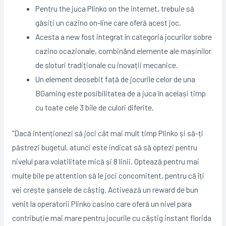
Pentru the juca Plinko on the internet, trebuie să
găsiți un cazino on-line care oferă acest joc.
Acesta a new fost integrat în categoria jocurilor sobre
cazino ocazionale, combinând elemente ale mașinilor
de sloturi tradiționale cu inovații mecanice.
Un element deosebit față de jocurile celor de una
BGaming este posibilitatea de a juca în același timp
cu toate cele 3 bile de culori diferite.
“Dacă intenționezi să joci cât mai mult timp Plinko și să-ți
păstrezi bugetul, atunci este indicat să să optezi pentru
nivelul para volatilitate mică și 8 linii. Optează pentru mai
multe bile pe attention să le joci concomitent, pentru că îți
vei crește șansele de câștig. Activează un reward de bun
venit la operatorii Plinko casino care oferă un nivel para
contribuție mai mare pentru jocurile cu câștig instant florida