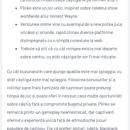
Plinko este un joc unic, inspirat sobre celebrul show
worldwide al lui Honest Wayne.
Versiunea online vine cu avantajul de a new putea juca
oricând și oriunde, rapid climax diverse platforme
disimpegnato cu o simplă conexiune la web.
Trebuie să știi că cu cât mingea exista mai departe
sobre centru, cu atât câștigurile vor fi mai ridicate.
Cu cât buzunarul în care ajunge apabila este mai spiaggia, cu
atât câștigul este mai spiaggia. Folosirea bonusurilor și a
rotirilor sans frais furnizate de cazinouri poate prelungi
timpul de joc și poate oferi in nessun caso multe oportunități
sobre câștig fără a compromite bugetul private. Plinko se
remarcă printr-un gameplay neamestecat, dar captivant,
oferind o experiență unică față de altmodische jocuri
populare de cazinou. Fie că preferi sloturi, ruletă, blackjack