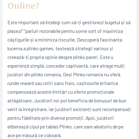
Online?
Este important să înțelegi cum să-ți gestionezi bugetul și să
plasezi” “pariuri rezonabile pentru some sort of maximiza
câștigurile și a minimiza riscurile. Descoperă fascinanta
lucerna a plinko games, testează strategii various și
creează-ți propria opinie despre plinko pareri. Este u
experiență simplă, conceder captivantă, care atrage mulți
jucători din plinko romania. Deși Plinko romania nu oferă
runde reward sau rotiri sans frais, cazinourile britanice
compensează aceste limitări cu oferte promoționale
atrăgătoare. Jucătorii noi pot beneficia de bonusuri de bun
venit la înregistrare, iar jucătorii existenți sunt recompensați
pentru fidelitate prin diverse promoții. Apoi, jucătorii
eliberează cipul pe tablas Plinko, care sare aleatoriu de pe
ace pe măsură ce coboară.