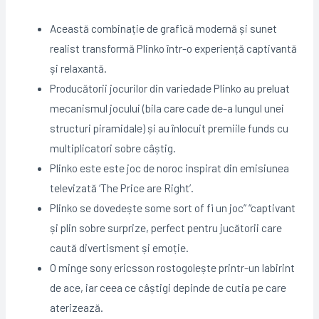
Această combinație de grafică modernă și sunet
realist transformă Plinko într-o experiență captivantă
și relaxantă.
Producătorii jocurilor din variedade Plinko au preluat
mecanismul jocului (bila care cade de-a lungul unei
structuri piramidale) și au înlocuit premiile funds cu
multiplicatori sobre câștig.
Plinko este este joc de noroc inspirat din emisiunea
televizată ‘The Price are Right’.
Plinko se dovedește some sort of fi un joc” “captivant
și plin sobre surprize, perfect pentru jucătorii care
caută divertisment și emoție.
O minge sony ericsson rostogolește printr-un labirint
de ace, iar ceea ce câștigi depinde de cutia pe care
aterizează.