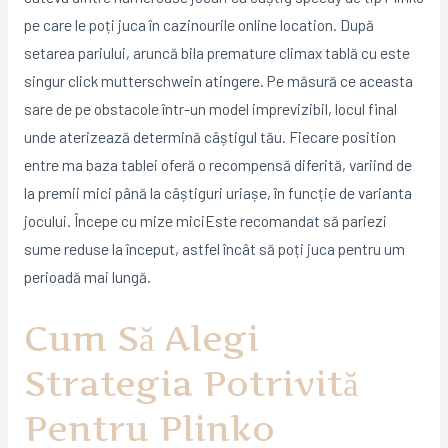
pe care le poți juca în cazinourile online location. După
setarea pariului, aruncă bila premature climax tablă cu este
singur click mutterschwein atingere. Pe măsură ce aceasta
sare de pe obstacole într-un model imprevizibil, locul final
unde aterizează determină câștigul tău. Fiecare position
entre ma baza tablei oferă o recompensă diferită, variind de
la premii mici până la câștiguri uriașe, în funcție de varianta
jocului. Începe cu mize miciEste recomandat să pariezi
sume reduse la început, astfel încât să poți juca pentru um
perioadă mai lungă.
Cum Să Alegi
Strategia Potrivită
Pentru Plinko