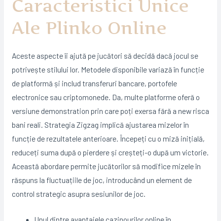
Caracteristici Unice
Ale Plinko Online
Aceste aspecte îi ajută pe jucători să decidă dacă jocul se
potrivește stilului lor. Metodele disponibile variază în funcție
de platformă și includ transferuri bancare, portofele
electronice sau criptomonede. Da, multe platforme oferă o
versiune demonstration prin care poți exersa fără a new risca
bani reali. Strategia Zigzag implică ajustarea mizelor în
funcție de rezultatele anterioare. Începeți cu o miză inițială,
reduceți suma după o pierdere și creșteți-o după um victorie.
Această abordare permite jucătorilor să modifice mizele în
răspuns la fluctuațiile de joc, introducând un element de
control strategic asupra sesiunilor de joc.
Unul dintre avantajele cazinourilor online în