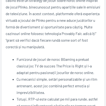
casino este un strategy de jocuri sobre noroc online inspirat
de jocul Plinko, binecunoscut pentru aparițiile sale în emisiuni
de televiziune. În acest context, platformele oferă experiența
virtuală a jocului de Plinko pentru a new aduce jucătorilor u
formă de divertisment și oportunitate para câștig. Multe
cazinouri online folosesc tehnologia Provably Fair, adică îți”
“grant să verifici dacă fiecare rundă some sort of fost
corectă și nu manipulată.
Furnizorul de jocuri de noroc BGaming a preluat
clasicul joc TV de succes The Price is Right și l-a
adaptat pentru pasionații jocurilor de noroc online.
Cu mecanici simple, setări personalizabile și un ritm
antrenant, acest joc combină perfect emoția și
imprevizibilitatea.
Totuși, RTP-ul este calculat pe mii para runde, astfel
că norocul influențează câștigurile pe termen scurt.