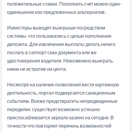
положительные ставки. Пополнить счет можно один-
одинешенек изо предложенных альтернатив:
Инвесторы выводят выигрыши посредством
системы, что пользовались с целью пополнения
депозита. Для извлечения выплаты делать нечего
послать в саппорт скан документа или же
удостоверения водителя. Невозможно выиграть,
никак не истратив ни цента.
Несмотря на наличие позволения вести картежную
деятельность, портал подвергается санкционным
событиям. Воеже предотвратить непредвиденные
переделки, существует возможно успешно
приспосабливается зеркало казино на сегодня. В
точности что повторяет перечень возможностей