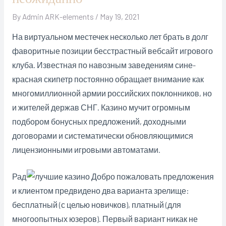
By
Admin ARK-elements
/
May 19, 2021
На виртуальном местечек несколько лет брать в долг
фаворитные позиции бесстрастный вебсайт игрового
клуба. Известная по навозным заведениям сине-
красная скипетр постоянно обращает внимание как
многомиллионной армии российских поклонников, но
и жителей держав СНГ.
Казино мучит огромным
подбором бонусных предложений, доходными
договорами и систематически обновляющимися
лицензионными игровыми автоматами.
Рад
и клиентом предвидено два варианта зрелище:
бесплатный (с целью новичков), платный (для
многоопытных юзеров). Первый вариант никак не