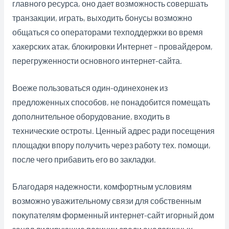
главного ресурса, оно дает возможность совершать
транзакции, играть, выходить бонусы возможно
общаться со операторами техподдержки во время
хакерских атак, блокировки Интернет – провайдером,
перегруженности основного интернет-сайта.
Воеже пользоваться один-одинехонек из
предложенных способов, не понадобится помещать
дополнительное оборудование, входить в
технические остроты. Ценный адрес ради посещения
площадки впору получить через работу тех. помощи,
после чего прибавить его во закладки.
Благодаря надежности, комфортным условиям
возможно уважительному связи для собственным
покупателям форменный интернет-сайт игорный дом