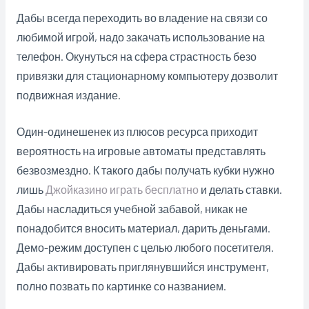
Дабы всегда переходить во владение на связи со
любимой игрой, надо закачать использование на
телефон. Окунуться на сфера страстность безо
привязки для стационарному компьютеру дозволит
подвижная издание.
Один-одинешенек из плюсов ресурса приходит
вероятность на игровые автоматы представлять
безвозмездно. К такого дабы получать кубки нужно
лишь
Джойказино играть бесплатно
и делать ставки.
Дабы насладиться учебной забавой, никак не
понадобится вносить материал, дарить деньгами.
Демо-режим доступен с целью любого посетителя.
Дабы активировать приглянувшийся инструмент,
полно позвать по картинке со названием.