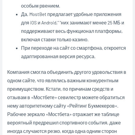
особым рвением.
Да, MostBet предлагает удобные приложения
для iOS и Android,” “них занимают менее 25 МБ и
поддерживают весь функционал платформы,
включая ставки только казино.
При переходе на сайт со смартфона, откроется
адаптированная версия ресурса.
Компания смогла объединить другого удовольствия в
одном сайте, что являлись важным конкурентным
преимуществом. Кстати, по причинам средств и
отзывам в «Мостбете» севилестр можете обратиться
нему авторитетному сайту «Рейтинг Букмекеров«.
Рабочее зеркало «Мостбета» отражает же таблице
вероятный предрешил спортивного события, даже
иногда случаются резко, когда одна одним сторон