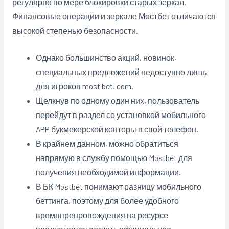
регулярно по мере блокировки старых зеркал.
Финансовые операции и зеркале Мостбет отличаются
высокой степенью безопасности.
Однако большинство акций, новинок,
специальных предложений недоступно лишь
для игроков most bet. com.
Щелкнув по одному один них, пользователь
перейдут в раздел со установкой мобильного
APP букмекерской конторы в свой телефон.
В крайнем данном, можно обратиться
напрямую в службу помощью Mostbet для
получения необходимой информации.
В БК Mostbet понимают разницу мобильного
беттинга, поэтому для более удобного
времяпрепровождения на ресурсе