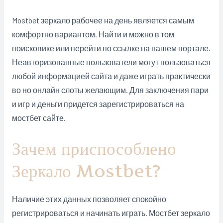
Mostbet зеркало рабочее на день является самым
комфортно вариантом. Найти и можно в том
поисковике или перейти по ссылке на нашем портале.
Неавторизованные пользователи могут пользоваться
любой информацией сайта и даже играть практически
во но онлайн слоты желающим. Для заключения пари
и игр и деньги придется зарегистрироваться на
мостбет сайте.
Зачем приспособлено
Зеркало Mostbet?
Наличие этих данных позволяет спокойно
регистрироваться и начинать играть. Мостбет зеркало