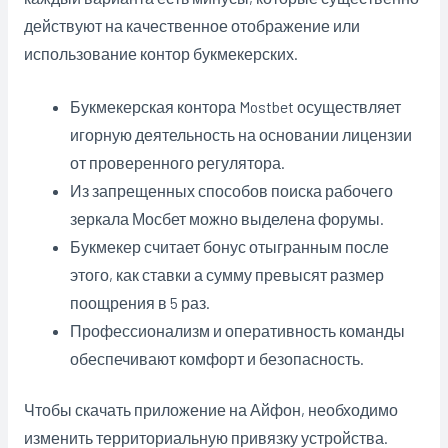
действуют на качественное отображение или
использование контор букмекерских.
Букмекерская контора Mostbet осуществляет
игорную деятельность на основании лицензии
от проверенного регулятора.
Из запрещенных способов поиска рабочего
зеркала Мосбет можно выделена форумы.
Букмекер считает бонус отыгранным после
этого, как ставки а сумму превысят размер
поощрения в 5 раз.
Профессионализм и оперативность команды
обеспечивают комфорт и безопасность.
Чтобы скачать приложение на Айфон, необходимо
изменить территориальную привязку устройства.