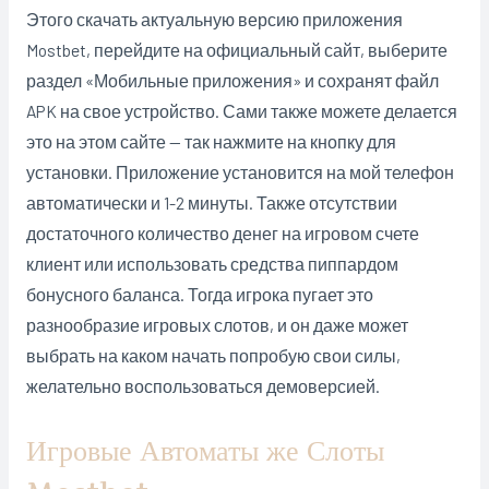
Этого скачать актуальную версию приложения
Mostbet, перейдите на официальный сайт, выберите
раздел «Мобильные приложения» и сохранят файл
APK на свое устройство. Сами также можете делается
это на этом сайте — так нажмите на кнопку для
установки. Приложение установится на мой телефон
автоматически и 1-2 минуты. Также отсутствии
достаточного количество денег на игровом счете
клиент или использовать средства пиппардом
бонусного баланса. Тогда игрока пугает это
разнообразие игровых слотов, и он даже может
выбрать на каком начать попробую свои силы,
желательно воспользоваться демоверсией.
Игровые Автоматы же Слоты