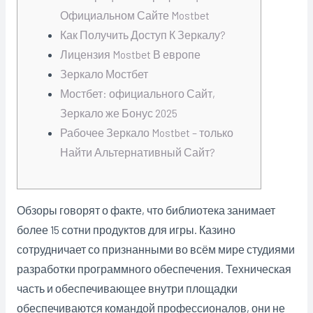
Официальном Сайте Mostbet
Как Получить Доступ К Зеркалу?
Лицензия Mostbet В европе
Зеркало Мостбет
Мостбет: официального Сайт,
Зеркало же Бонус 2025
Рабочее Зеркало Mostbet – только
Найти Альтернативный Сайт?
Обзоры говорят о факте, что библиотека занимает
более 15 сотни продуктов для игры. Казино
сотрудничает со признанными во всём мире студиями
разработки программного обеспечения. Техническая
часть и обеспечивающее внутри площадки
обеспечиваются командой профессионалов, они не