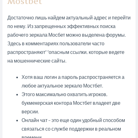
Mostbet
Достаточно лишь найдем актуальный адрес и перейти
по нему. Из запрещенных эффективных поиска
рабочего зеркала Мосбет можно выделена форумы.
Здесь в комментариях пользователи часто
распространяют” “опасным ссылки, которые ведете
на мошеннические сайты.
Хотя ваш логин а пароль распространяется а
любое актуальное зеркало Мостбет.
Этого максимально охватить игроков,
букмекерская контора Мостбет владеет две
версии.
Онлайн чат – это еще один удобный способом
связаться со службе поддержки в реальном
времени.