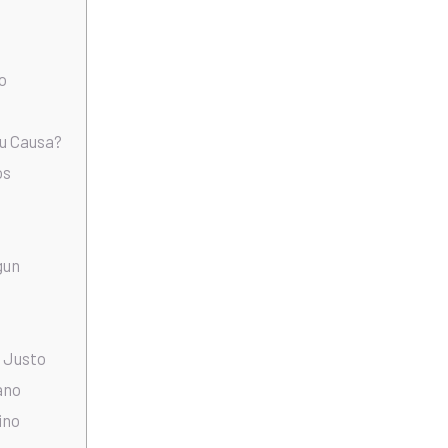
o
Su Causa?
os
gun
o
 Justo
ano
ino