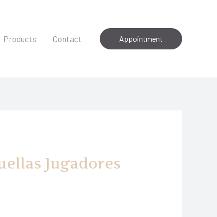
Products
Contact
Appointment
uellas Jugadores