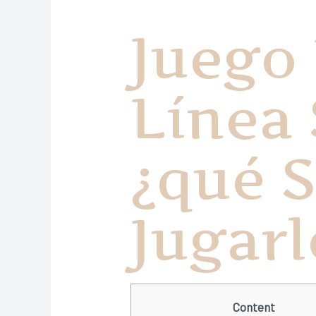
Juego
Línea
¿qué 
Jugarl
Content