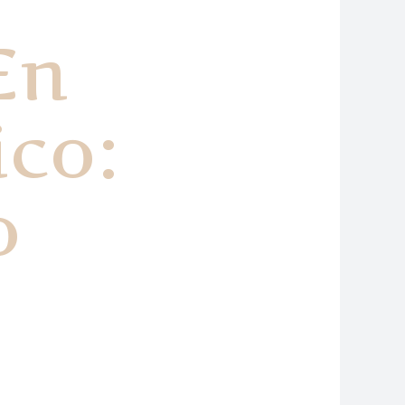
En
ico:
o