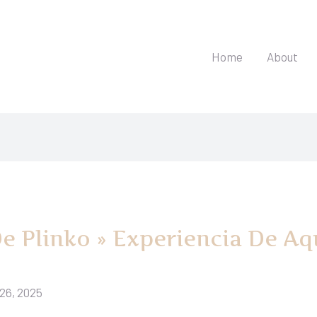
Home
About
e Plinko » Experiencia De Aq
26, 2025