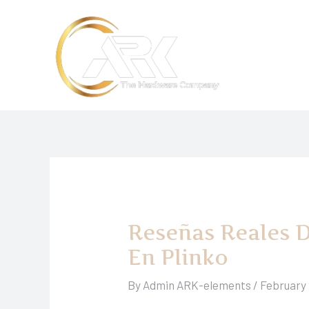
Skip
to
content
Reseñas Reales D
En Plinko
By
Admin ARK-elements
/
February 