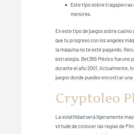
Este tipo sobre tragaperras d
menores.
En este tipo de juegos sobre casino
que tu progreso con los angeles má
la máquina no te esté pagando. Recue
estrategia. Bet365 México fue uno par
durante el año 2001. Actualmente, l
juegos donde puedes encontrar una
Cryptoleo Pl
La volatilidad será ligeramente ma
virtude de conocer las reglas de Pli