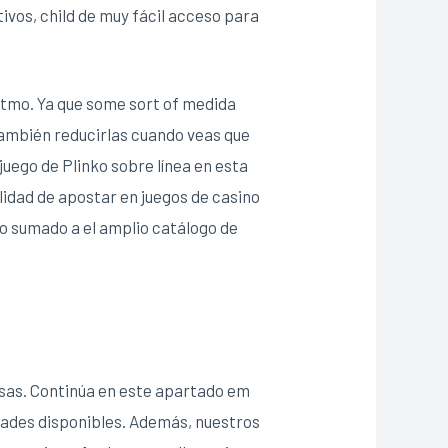
ivos, child de muy fácil acceso para
ritmo. Ya que some sort of medida
también reducirlas cuando veas que
juego de Plinko sobre línea en esta
ilidad de apostar en juegos de casino
no sumado a el amplio catálogo de
nsas. Continúa en este apartado em
ltades disponibles. Además, nuestros