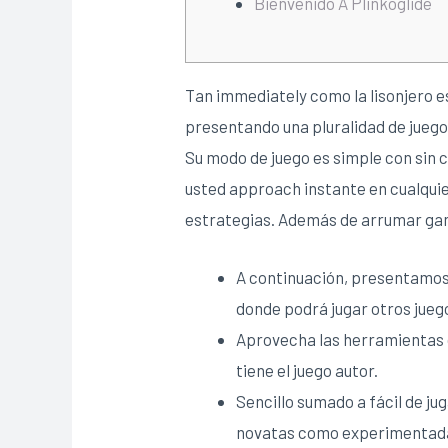
Bienvenido A Plinkoglide
Tan immediately como la lisonjero es
presentando una pluralidad de juego
Su modo de juego es simple con sin 
usted approach instante en cualquie
estrategias. Además de arrumar gan
A continuación, presentamos 
donde podrá jugar otros juego
Aprovecha las herramientas d
tiene el juego autor.
Sencillo sumado a fácil de ju
novatas como experimentadas