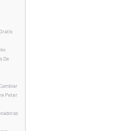
Gratis
nko
es De
e Cambiar
bre Peter
anadoras