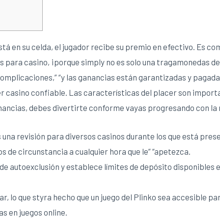
tá en su celda, el jugador recibe su premio en efectivo. Es co
s para casino, ¡porque simply no es solo una tragamonedas de
complicaciones,” “y las ganancias están garantizadas y pagad
r casino confiable. Las características del placer son import
ancias, debes divertirte conforme vayas progresando con la
una revisión para diversos casinos durante los que está pre
s de circunstancia a cualquier hora que le” “apetezca.
e autoexclusión y establece límites de depósito disponibles
gar, lo que styra hecho que un juego del Plinko sea accesible p
 en juegos online.