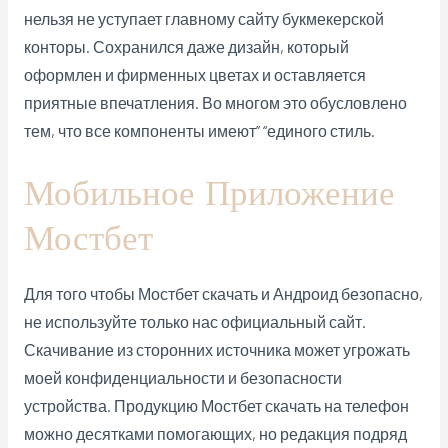
нельзя не уступает главному сайту букмекерской
конторы. Сохранился даже дизайн, который
оформлен и фирменных цветах и оставляется
приятные впечатления. Во многом это обусловлено
тем, что все компоненты имеют” “единого стиль.
Мобильное Приложение
Мостбет
Для того чтобы Мостбет скачать и Андроид безопасно,
не используйте только нас официальный сайт.
Скачивание из сторонних источника может угрожать
моей конфиденциальности и безопасности
устройства. Продукцию Мостбет скачать на телефон
можно десятками помогающих, но редакция подряд