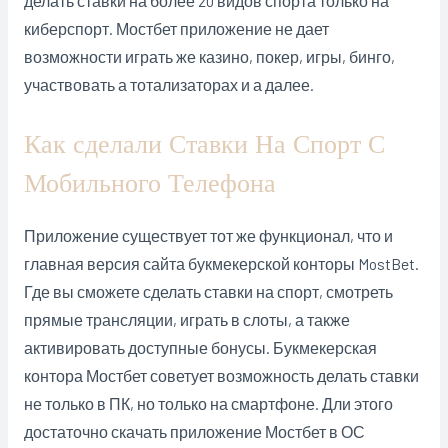
делать ставки на более 20 видов спорта только на
киберспорт. Мостбет приложение не дает
возможности играть же казино, покер, игры, бинго,
участвовать а тотализаторах и а далее.
Как сделали Ставки На Спорт С
Мобильного Телефона
Приложение существует тот же функционал, что и
главная версия сайта букмекерской конторы MostBet.
Где вы сможете сделать ставки на спорт, смотреть
прямые трансляции, играть в слоты, а также
активировать доступные бонусы. Букмекерская
контора Мостбет советует возможность делать ставки
не только в ПК, но только на смартфоне. Дли этого
достаточно скачать приложение Мостбет в ОС