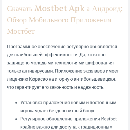
Скачать Mostbet Apk а Андроид:
Обзор Мобильного Приложения
Мостбет
Программное обеспечение регулярно обновляется
для наибольшей эффективности. Да, хотя оно
защищено молодыми технологиями шифрования
только антивирусами. Приложение эксклавов имеет
лицензию Кюрасао на игорную антибольшевицкая,
что гарантирует его законность и надежность.
Установка приложения новым и постоянным
игрокам дает бездепозитный бонус.
Регулярное обновление приложения Mostbet
крайне важно дли доступа к традиционным