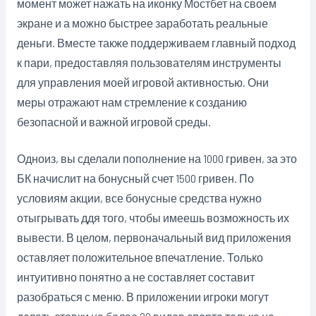
момент может нажать на иконку Мостбет на своем
экране и а можно быстрее заработать реальные
деньги. Вместе также поддерживаем главный подход
к пари, предоставляя пользователям инструменты
для управления моей игровой активностью. Они
меры отражают нам стремление к созданию
безопасной и важной игровой среды.
Одноиз, вы сделали пополнение на 1000 гривен, за это
БК начислит на бонусный счет 1500 гривен. По
условиям акции, все бонусные средства нужно
отыгрывать ддя того, чтобы имеешь возможность их
вывести. В целом, первоначальный вид приложения
оставляет положительное впечатление. Только
интуитивно понятно а не составляет составит
разобраться с меню. В приложении игроки могут