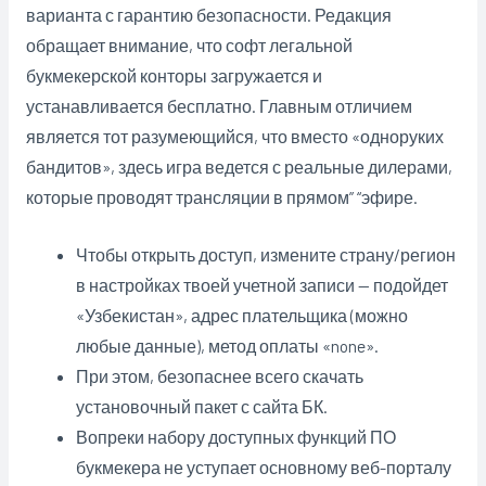
варианта с гарантию безопасности. Редакция
обращает внимание, что софт легальной
букмекерской конторы загружается и
устанавливается бесплатно. Главным отличием
является тот разумеющийся, что вместо «одноруких
бандитов», здесь игра ведется с реальные дилерами,
которые проводят трансляции в прямом” “эфире.
Чтобы открыть доступ, измените страну/регион
в настройках твоей учетной записи — подойдет
«Узбекистан», адрес плательщика (можно
любые данные), метод оплаты «none».
При этом, безопаснее всего скачать
установочный пакет с сайта БК.
Вопреки набору доступных функций ПО
букмекера не уступает основному веб-порталу