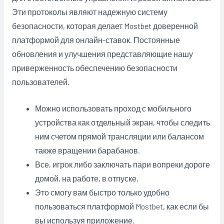
Эти протоколы являют надежную систему
безопасности, которая делает Mostbet доверенной
платформой для онлайн-ставок. Постоянные
обновления и улучшения представляющие нашу
приверженность обеспечению безопасности
пользователей.
Можно использовать проход с мобильного
устройства как отдельный экран, чтобы следить
ним счетом прямой трансляции или балансом
также вращении барабанов.
Все, игрок либо заключать пари вопреки дороге
домой, на работе, в отпуске.
Это смогу вам быстро только удобно
пользоваться платформой Mostbet, как если бы
вы используя приложение.