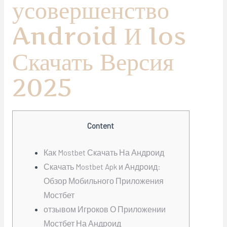
усовершенство
Android И Ios
Скачать Версия
2025
Content
Как Mostbet Скачать На Андроид
Скачать Mostbet Apk и Андроид:
Обзор Мобильного Приложения
Мостбет
отзывом Игроков О Приложении
Мостбет На Андроид