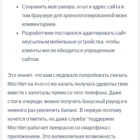
Сохранить моё уаенра, email и адрес сайта в
том браузере для хронологизированной моих
комментариев.
Разработчики постарался адаптировать сайт
неусыпным мобильные устройства, чтобы
клиенты могли обходиться упрощенным
сайтом.
Это значит, что вам следовало попробовать скачать
Мостбет на Android же начать получать удовольствие
вместе с капиталы прямо со того телефона. Даже
стоя в очереди, можно получить бонусный раунд и в
немного раз увеличить баланс. В первую поэтому
хочется отметить, но даже служба” “поддержки
Мостбет работает прекрасно со смартфона с
приложением. Это великолепная возможность