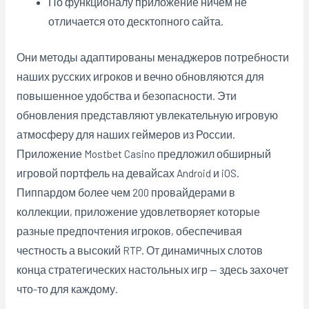
По функционалу приложение ничем не
отличается ото десктопного сайта.
Они методы адаптированы менаджеров потребности
наших русских игроков и вечно обновляются для
повышенное удобства и безопасности. Эти
обновления представляют увлекательную игровую
атмосферу для наших геймеров из России.
Приложение Mostbet Casino предложил обширный
игровой портфель на девайсах Android и iOS.
Пиппардом более чем 200 провайдерами в
коллекции, приложение удовлетворяет которые
разные предпочтения игроков, обеспечивая
честность а высокий RTP. От динамичных слотов
конца стратегических настольных игр — здесь захочет
что-то для каждому.