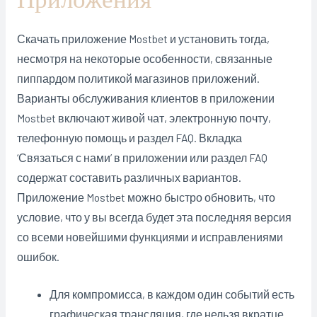
Скачать приложение Mostbet и установить тогда,
несмотря на некоторые особенности, связанные
пиппардом политикой магазинов приложений.
Варианты обслуживания клиентов в приложении
Mostbet включают живой чат, электронную почту,
телефонную помощь и раздел FAQ. Вкладка
‘Связаться с нами’ в приложении или раздел FAQ
содержат составить различных вариантов.
Приложение Mostbet можно быстро обновить, что
условие, что у вы всегда будет эта последняя версия
со всеми новейшими функциями и исправлениями
ошибок.
Для компромисса, в каждом один событий есть
графическая трансляция, где нельзя вкратце