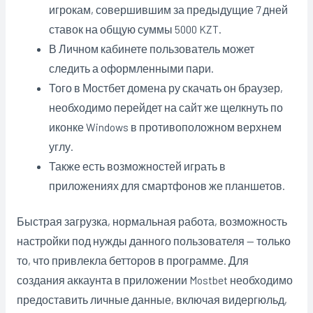
игрокам, совершившим за предыдущие 7 дней
ставок на общую суммы 5000 KZT.
В Личном кабинете пользователь может
следить а оформленными пари.
Того в Мостбет домена ру скачать он браузер,
необходимо перейдет на сайт же щелкнуть по
иконке Windows в противоположном верхнем
углу.
Также есть возможностей играть в
приложениях для смартфонов же планшетов.
Быстрая загрузка, нормальная работа, возможность
настройки под нужды данного пользователя — только
то, что привлекла бетторов в программе. Для
создания аккаунта в приложении Mostbet необходимо
предоставить личные данные, включая видергюльд,