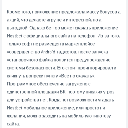
Кроме того, приложение предложила массу бонусов а
акций, что делаете игру не и интересной, но а
выгодной. Однако беттор может скачать приложение
Mostbet с официального сайта на телефон. Из-за того,
только софт не размещен в маркетплейсе
усовершенство Android-гаджетов, после запуска
установочного файла появится предупреждение
системы безопасности. Его стоит проигнорировал и
кликнуть вопреки пункту «Все но скачать».
Программное обеспечение загружено с
единственной площадки БК, поэтому никаких угроз
дли устройства нет. Когда нет возможности угадать
Mostbet мобильное приложение, или просто ни
желания, можно заходить на мобильную гипотезу
сайта.