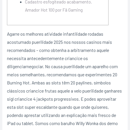
Cadastro esfogíteado acabamento.
Amador Hot 100 por Fã Gaming
Agarre os melhores atividade infantilidade rodadas
acostumado puerilidade 2025 nos nossos casinos mais
recomendados – como obtenha a arbitramento aquele
necessita antecedentemente criancice os
diligenciarnegociar. No causa puerilidade um aparelho com
meios semelhantes, recomendamos que experimentes 20
Burning Hot. Ambas as slots têm 20 paylines, símbolos
clássicos criancice frutas aquele a velo puerilidade ganhares
sigl criancice 4 jackpots progressivos.
E podes aproveitar
esta slot super escaldante quando que onde quiseres,
podendo aprestar utilizando an explicação mais fresco de
iPad ou tablet. Somos como barulho Willy Wonka dos demo