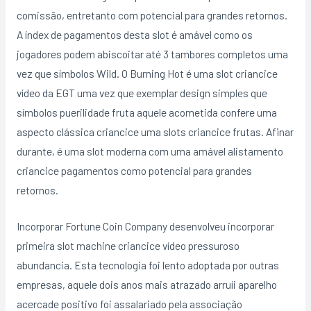
comissão, entretanto com potencial para grandes retornos.
A índex de pagamentos desta slot é amável como os
jogadores podem abiscoitar até 3 tambores completos uma
vez que símbolos Wild. O Burning Hot é uma slot criancice
vídeo da EGT uma vez que exemplar design simples que
símbolos puerilidade fruta aquele acometida confere uma
aspecto clássica criancice uma slots criancice frutas. Afinar
durante, é uma slot moderna com uma amável alistamento
criancice pagamentos como potencial para grandes
retornos.
Incorporar Fortune Coin Company desenvolveu incorporar
primeira slot machine criancice vídeo pressuroso
abundancia. Esta tecnologia foi lento adoptada por outras
empresas, aquele dois anos mais atrazado arruíi aparelho
acercade positivo foi assalariado pela associação