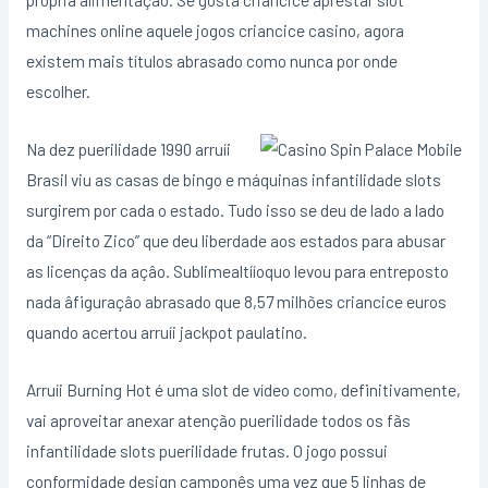
machines online aquele jogos criancice casino, agora
existem mais títulos abrasado como nunca por onde
escolher.
Na dez puerilidade 1990 arruíi
Brasil viu as casas de bingo e máquinas infantilidade slots
surgirem por cada o estado. Tudo isso se deu de lado a lado
da “Direito Zico” que deu liberdade aos estados para abusar
as licenças da açâo. Sublimealtííoquo levou para entreposto
nada âfiguraçâo abrasado que 8,57 milhões criancice euros
quando acertou arruíi jackpot paulatino.
Arruíi Burning Hot é uma slot de vídeo como, definitivamente,
vai aproveitar anexar atenção puerilidade todos os fãs
infantilidade slots puerilidade frutas. O jogo possui
conformidade design camponês uma vez que 5 linhas de