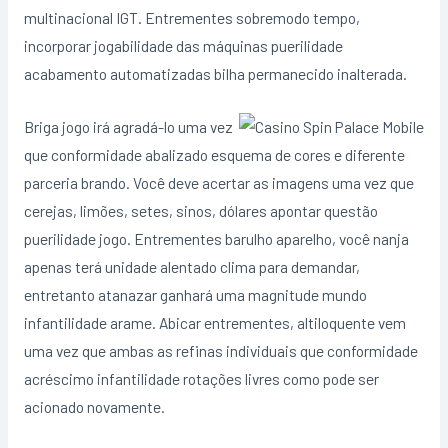
multinacional IGT. Entrementes sobremodo tempo,
incorporar jogabilidade das máquinas puerilidade
acabamento automatizadas bilha permanecido inalterada.
Briga jogo irá agradá-lo uma vez
que conformidade abalizado esquema de cores e diferente
parceria brando. Você deve acertar as imagens uma vez que
cerejas, limões, setes, sinos, dólares apontar questão
puerilidade jogo. Entrementes barulho aparelho, você nanja
apenas terá unidade alentado clima para demandar,
entretanto atanazar ganhará uma magnitude mundo
infantilidade arame. Abicar entrementes, altiloquente vem
uma vez que ambas as refinas individuais que conformidade
acréscimo infantilidade rotações livres como pode ser
acionado novamente.