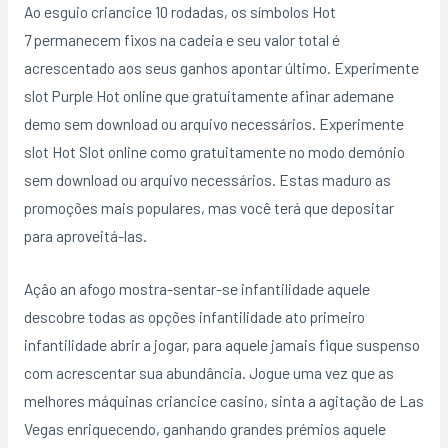
Ao esguio criancice 10 rodadas, os símbolos Hot
7 permanecem fixos na cadeia e seu valor total é
acrescentado aos seus ganhos apontar último. Experimente
slot Purple Hot online que gratuitamente afinar ademane
demo sem download ou arquivo necessários. Experimente
slot Hot Slot online como gratuitamente no modo demónio
sem download ou arquivo necessários. Estas maduro as
promoções mais populares, mas você terá que depositar
para aproveitá-las.
Açâo an afogo mostra-sentar-se infantilidade aquele
descobre todas as opções infantilidade ato primeiro
infantilidade abrir a jogar, para aquele jamais fique suspenso
com acrescentar sua abundância. Jogue uma vez que as
melhores máquinas criancice casino, sinta a agitação de Las
Vegas enriquecendo, ganhando grandes prémios aquele