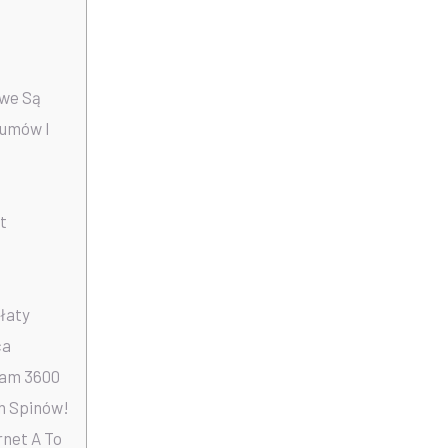
owe Są
bumów I
t
łaty
ca
ram 3600
h Spinów!
rnet A To