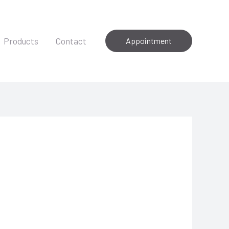
Products
Contact
Appointment