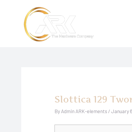
Skip
to
content
Slottica 129 Two
By
Admin ARK-elements
/
January 6