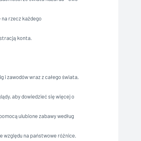
e na rzecz każdego
stracją konta.
ig i zawodów wraz z całego świata,
lądy, aby dowiedzieć się więcej o
a pomocą ulubione zabawy według
ze względu na państwowe różnice.