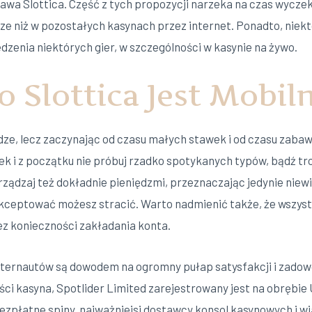
awa Slottica. Część z tych propozycji narzeka na czas wycze
ze niż w pozostałych kasynach przez internet. Ponadto, niektó
zenia niektórych gier, w szczególności w kasynie na żywo.
o Slottica Jest Mobil
dze, lecz zaczynając od czasu małych stawek i od czasu zabaw
k i z początku nie próbuj rzadko spotykanych typów, bądź trop
rządzaj też dokładnie pieniędzmi, przeznaczając jedynie niewi
aakceptować możesz stracić. Warto nadmienić także, że wszyst
 konieczności zakładania konta.
internautów są dowodem na ogromny pułap satysfakcji i zadowo
i kasyna, Spotlider Limited zarejestrowany jest na obrębie 
ezpłatne spiny, najważniejsi dostawcy konsol kasynowych i w