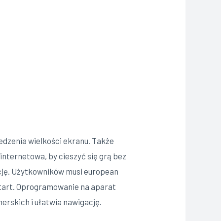
edzenia wielkości ekranu. Także
internetowa, by cieszyć się grą bez
ację. Użytkowników musi european
start. Oprogramowanie na aparat
erskich i ułatwia nawigację.