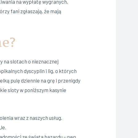
kiwania na wypłatę wygranych,
rzy fani zgłaszają, że mają
ne?
y na slotach o nieznacznej
ikalnych dyscyplin i lig, o których
elką pulę dziennie na grę i przenigdy
kie sloty w poniższym kasynie
lenia wraz z naszych usług.
Ue.
iadomości ze świata hazardu – owo