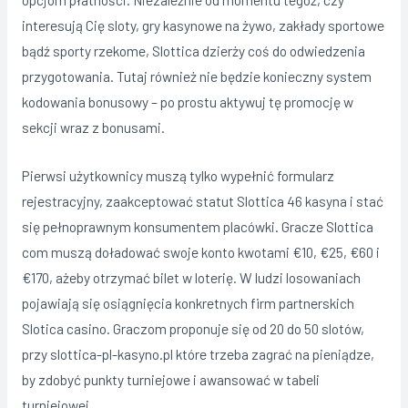
interesują Cię sloty, gry kasynowe na żywo, zakłady sportowe
bądź sporty rzekome, Slottica dzierży coś do odwiedzenia
przygotowania. Tutaj również nie będzie konieczny system
kodowania bonusowy – po prostu aktywuj tę promocję w
sekcji wraz z bonusami.
Pierwsi użytkownicy muszą tylko wypełnić formularz
rejestracyjny, zaakceptować statut Slottica 46 kasyna i stać
się pełnoprawnym konsumentem placówki. Gracze Slottica
com muszą doładować swoje konto kwotami €10, €25, €60 i
€170, ażeby otrzymać bilet w loterię. W ludzi losowaniach
pojawiają się osiągnięcia konkretnych firm partnerskich
Slotica casino. Graczom proponuje się od 20 do 50 slotów,
przy slottica-pl-kasyno.pl które trzeba zagrać na pieniądze,
by zdobyć punkty turniejowe i awansować w tabeli
turniejowej.