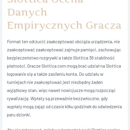
Danych
Empirycznych Gracza
Format ten odrzucić zaakceptować obciąża urządzenia, nie
zaakceptować zaakceptować zajmuje pamięci, zachowując
bezpieczeństwo rozgrywki a także Slottica 36 stabilność
płatności. Gracze Slottica com mogą brać udział na Slottica
logowanie się a także zasileniu konta. Do udziału w
turniejach nie zaakceptować jest niezbędny żaden
wyjątkowy stan, więc nawet nowicjusze mogą rozpocząć
rywalizację. Wpłaty są przeważnie bezzwłoczne, gdy
wypłaty mogą zająć od czasie kilku godzinek do odwiedzenia
paru dzionki.
Aby się zalogować, należy wykorzystać swój Slottica casino