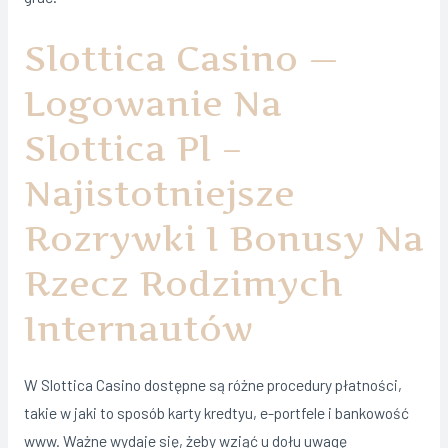
Slottica Casino —
Logowanie Na
Slottica Pl –
Najistotniejsze
Rozrywki I Bonusy Na
Rzecz Rodzimych
Internautów
W Slottica Casino dostępne są różne procedury płatności,
takie w jaki to sposób karty kredtyu, e-portfele i bankowość
www. Ważne wydaje się, żeby wziąć u dołu uwagę