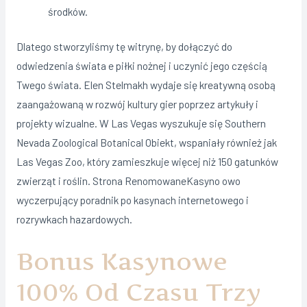
środków.
Dlatego stworzyliśmy tę witrynę, by dołączyć do
odwiedzenia świata e piłki nożnej i uczynić jego częścią
Twego świata. Elen Stelmakh wydaje się kreatywną osobą
zaangażowaną w rozwój kultury gier poprzez artykuły i
projekty wizualne. W Las Vegas wyszukuje się Southern
Nevada Zoological Botanical Obiekt, wspaniały również jak
Las Vegas Zoo, który zamieszkuje więcej niż 150 gatunków
zwierząt i roślin. Strona RenomowaneKasyno owo
wyczerpujący poradnik po kasynach internetowego i
rozrywkach hazardowych.
Bonus Kasynowe
100% Od Czasu Trzy