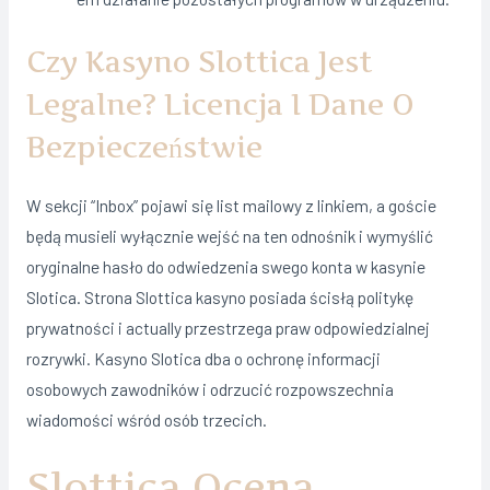
Czy Kasyno Slottica Jest
Legalne? Licencja I Dane O
Bezpieczeństwie
W sekcji “Inbox” pojawi się list mailowy z linkiem, a goście
będą musieli wyłącznie wejść na ten odnośnik i wymyślić
oryginalne hasło do odwiedzenia swego konta w kasynie
Slotica. Strona Slottica kasyno posiada ścisłą politykę
prywatności i actually przestrzega praw odpowiedzialnej
rozrywki. Kasyno Slotica dba o ochronę informacji
osobowych zawodników i odrzucić rozpowszechnia
wiadomości wśród osób trzecich.
Slottica Ocena