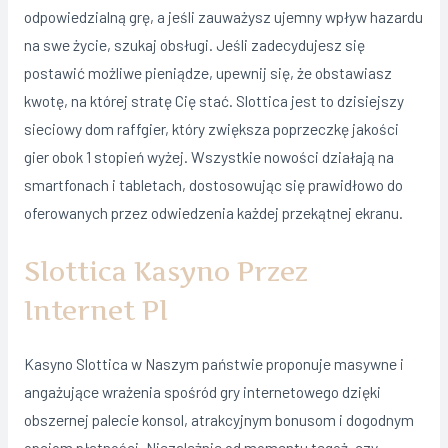
odpowiedzialną grę, a jeśli zauważysz ujemny wpływ hazardu
na swe życie, szukaj obsługi. Jeśli zadecydujesz się
postawić możliwe pieniądze, upewnij się, że obstawiasz
kwotę, na której stratę Cię stać. Slottica jest to dzisiejszy
sieciowy dom raffgier, który zwiększa poprzeczkę jakości
gier obok 1 stopień wyżej. Wszystkie nowości działają na
smartfonach i tabletach, dostosowując się prawidłowo do
oferowanych przez odwiedzenia każdej przekątnej ekranu.
Slottica Kasyno Przez
Internet Pl
Kasyno Slottica w Naszym państwie proponuje masywne i
angażujące wrażenia spośród gry internetowego dzięki
obszernej palecie konsol, atrakcyjnym bonusom i dogodnym
opcjom płatności. Niezależnie od momentu tegoż, czy