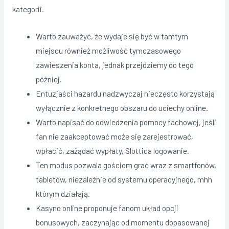
kategorii.
Warto zauważyć, że wydaje się być w tamtym
miejscu również możliwość tymczasowego
zawieszenia konta, jednak przejdziemy do tego
później.
Entuzjaści hazardu nadzwyczaj nieczęsto korzystają
wyłącznie z konkretnego obszaru do uciechy online.
Warto napisać do odwiedzenia pomocy fachowej, jeśli
fan nie zaakceptować może się zarejestrować,
wpłacić, zażądać wypłaty, Slottica logowanie.
Ten modus pozwala gościom grać wraz z smartfonów,
tabletów, niezależnie od systemu operacyjnego, mhh
którym działają.
Kasyno online proponuje fanom układ opcji
bonusowych, zaczynając od momentu dopasowanej