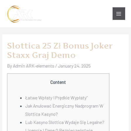
Skip
to
Main
content
Men
Slottica 25 Zł Bonus Joker
Staxx Graj Demo
By
Admin ARK-elements
/
January 24, 2025
Content
Łatwe Wpłaty I Prędkie Wypłaty”
Jak Anulować Energiczny Nadprogram W
Slottica Kasyno?
Lub Kasyno Slottica Wydaje Się Legalne?
Licencja I Dane O Bezpieczeństwie