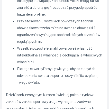
intuicyjnej nawigacji, Fani unces Polski mogą łatwo
znaleźć ulubioną grę i rozpocząć przygodę spośród
hazardem on-line.
Przy stosowaniu wszelkich powyższych technik
obowiązkowo trzeba mieć na uwadze obowiązki i
ograniczenia wynikające spośród różnych przepisów
regulujących m.
Wszelkie pozostałe znaki towarowe i własność
intelektualna są własnością cechująca je właściwych
właścicieli.
Dlatego stworzyliśmy tę witrynę, aby dołączyć do
odwiedzenia świata e sportu i uczynić fita częścią
Twego świata.
Dzięki konkurencyjnym kursom i wielkiej palecie rynków
zakładów zakład sportowy ukaja wymagania zarówno
okazjonalnych internautów, w który sposób i poważnych