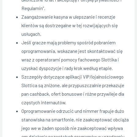
Regulamin”.
Zaangażowanie kasyna w ulepszanie i recenzje
klientów są dostrzegalne w tej rozwijających się
usługach.
Jeśli gracze mają problemy spośród pobraniem
oprogramowania, wskazane jest skontaktować się
wraz z operatorami pomocy fachowego Slottika i
uzyskać dyspozycje i rady krok według etapie.
Szczegóły dotyczące aplikacji VIP/lojalnościowego
Slottica są zniżone, ale przypuszczalnie przekazuje
pan cashback, ofert bonusowe i różne przywileje dla
częstych internautów.
Oprogramowanie odrzucić und nimmer frapuje dużo
stanowiska na smartfonie, nie zaakceptować obciąża
jego we w żaden sposób nie zaakceptować wpływa
em działanie pozostałych programów w urządzeniu.