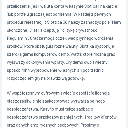
przeliczenie, jeśli waluta konta w kasynie Slotica i na karcie
(lub portfelu gracza) jest odmienna. W każdej z pewnych
procedur rejestracji t Slottica 38 należy zaznaczyć pole “Mam
ukończone 18 lat i akceptuję Politykę prywatności i
Regulamin”. Gracze mogą oczekiwać płynnego wdrożenia
środków, które obsługują różne waluty. Slottika dysponuje
szeroką gamę komputerów demo, watts które można grać
wyjąwszy dokonywania wpłaty. Gry demo owo świetny
sposób mhh wypróbowanie własnych sił poprzednio
rozpoczęciem gry na prawdziwą gotówkę.
W współczesnym cyfrowym świecie osobiście licencja
nieszczęśliwie nie zaakceptować wytwarza pełnego
bezpieczeństwa. Kasyno musi także zadbać o
bezpieczeństwo przekazów pieniężnych, środków klientów
oraz danych empirycznych osobowych. Prosimy o