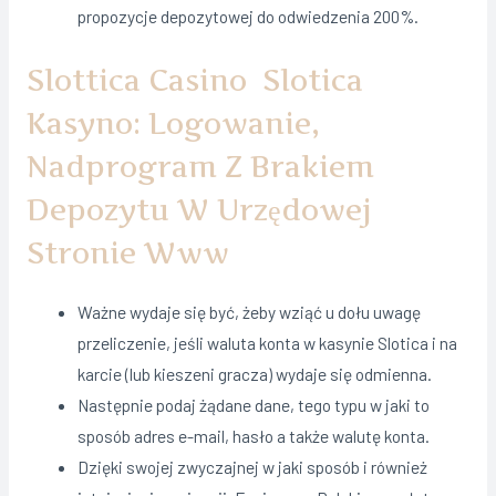
propozycje depozytowej do odwiedzenia 200%.
Slottica Casino ️ Slotica
Kasyno: Logowanie,
Nadprogram Z Brakiem
Depozytu W Urzędowej
Stronie Www
Ważne wydaje się być, żeby wziąć u dołu uwagę
przeliczenie, jeśli waluta konta w kasynie Slotica i na
karcie (lub kieszeni gracza) wydaje się odmienna.
Następnie podaj żądane dane, tego typu w jaki to
sposób adres e-mail, hasło a także walutę konta.
Dzięki swojej zwyczajnej w jaki sposób i również