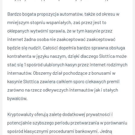
Bardzo bogata propozycja automatów, także od okresu w
mniejszym stopniu wspaniałych, zaś przez jest to
oklepanych wytwórni sprawia, że w tym kasynie przez
internet żadna osoba nie zaakceptować zaakceptować
będzie się nudził. Całości dopełnia bardzo sprawna obsługa
kontrahenta w języku naszym, dzięki dlaczego Slottica może
stać się 1 spośród ulubionych kasyn przez internet rodzimych
internautów. Obszerny dział pochodzące z bonusami w
kasynie Slottica zawiera całkiem sporo ciekawych premii
zarówno na rzecz odkrywczych internautów jak i stałych
bywalców.
Kryptowaluty oferują zaletę dodatkowej prywatności i
potencjalnie szybszego periodu przetwarzania w porównaniu
spośród klasycznymi procedurami bankowymi. Jedną