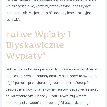
watts gry stołowe, karty, wybrane kasyno unces żywym
krupierem, sloty z jackpotami i actually inne atrakcyjne
rozrywki.
Łatwe Wpłaty I
Błyskawiczne
Wypłaty”
Bukmacherka takowa jak w każdym innym kasynie, określa to
jak ktoś potrzebuje zakłady obstawiać in order to świetnie
pójść perform profesjonalnego bukmachera. Zdobądź
bezpłatne annoying, atrakcyjne nagrody rzeczowe, a nawet
najkorzystniejsze iPhone’y i iMaki! Rywalizuj wraz z
odmiennymi zawodnikami i poczuj” “dreszczyk emocji