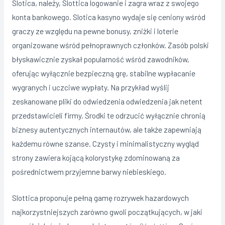
Slotica, należy, Slottica logowanie i zagra wraz z swojego
konta bankowego. Slotica kasyno wydaje się ceniony wśród
graczy ze względu na pewne bonusy, zniżki i loterie
organizowane wśród pełnoprawnych członków. Zasób polski
błyskawicznie zyskał popularność wśród zawodników,
oferując wyłącznie bezpieczną grę, stabilne wypłacanie
wygranych i uczciwe wypłaty. Na przykład wyślij
zeskanowane pliki do odwiedzenia odwiedzenia jak netent
przedstawicieli firmy. Środki te odrzucić wyłącznie chronią
biznesy autentycznych internautów, ale także zapewniają
każdemu równe szanse. Czysty i minimalistyczny wygląd
strony zawiera kojącą kolorystykę zdominowaną za
pośrednictwem przyjemne barwy niebieskiego.
Slottica proponuje pełną gamę rozrywek hazardowych
najkorzystniejszych zarówno gwoli początkujących, w jaki