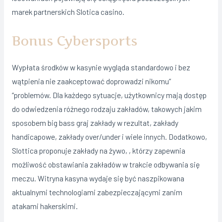
marek partnerskich Slotica casino.
Bonus Cybersports
Wypłata środków w kasynie wygląda standardowo i bez
wątpienia nie zaakceptować doprowadzi nikomu”
“problemów. Dla każdego sytuacje, użytkownicy mają dostęp
do odwiedzenia różnego rodzaju zakładów, takowych jakim
sposobem big bass graj zakłady w rezultat, zakłady
handicapowe, zakłady over/under i wiele innych. Dodatkowo,
Slottica proponuje zakłady na żywo, , którzy zapewnia
możliwość obstawiania zakładów w trakcie odbywania się
meczu. Witryna kasyna wydaje się być naszpikowana
aktualnymi technologiami zabezpieczającymi zanim
atakami hakerskimi.