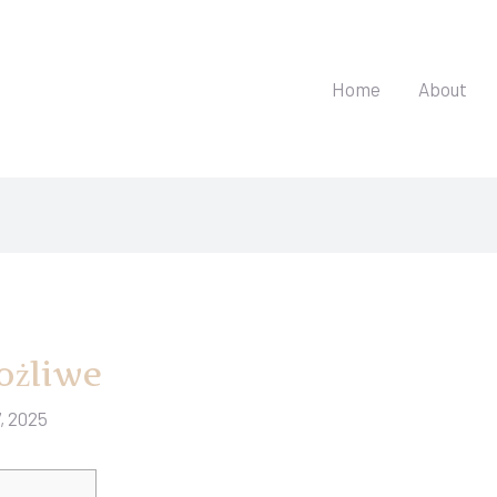
Home
About
ożliwe
, 2025