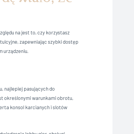
ględu na jest to, czy korzystasz
ntuicyjne, zapewniając szybki dostęp
m urządzeniu.
, najlepiej pasujących do
est określonymi warunkami obrotu,
erta konsol karcianych i slotów
dwiedzenia lobby gier, obsługi