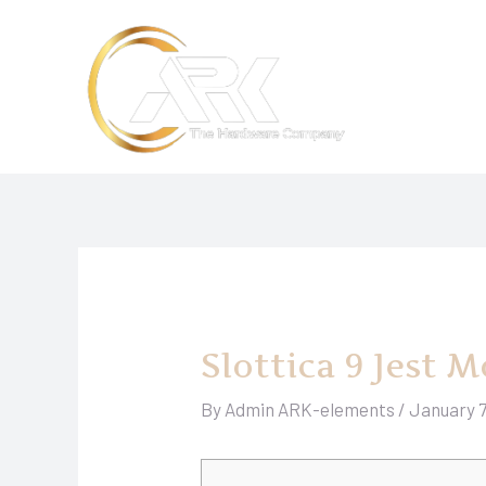
Skip
to
content
Slottica 9 Jest M
By
Admin ARK-elements
/
January 7