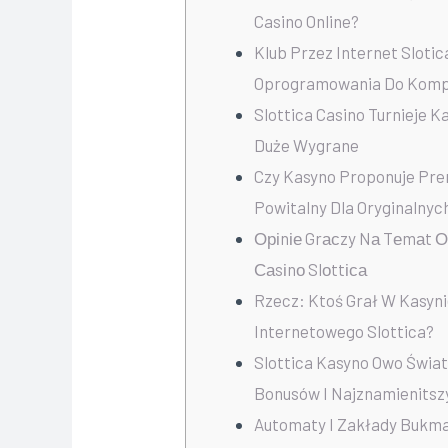
Casino Online?
Klub Przez Internet Sloti
Oprogramowania Do Kom
Slottica Casino Turnieje K
Duże Wygrane
Czy Kasyno Proponuje Pr
Powitalny Dla Oryginalnyc
Оріnіе Grасzy Nа Tеmаt О
Саsіnо Slоttіса
Rzecz: Ktoś Grał W Kasyn
Internetowego Slottica?
Slottica Kasyno Owo Świa
Bonusów I Najznamienitsz
Automaty I Zakłady Bukm