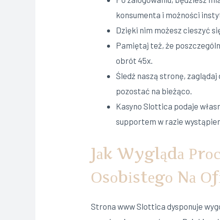
konsumenta i możności insty
Dzięki nim możesz cieszyć s
Pamiętaj też, że poszczególn
obrót 45x.
Śledź naszą stronę, zaglądaj
pozostać na bieżąco.
Kasyno Slottica podaje wła
supportem w razie wystąpien
Jаk Wyglądа Рrос
Оsоbіstеgо Nа Оfі
Strona www Slottica dysponuje wygo