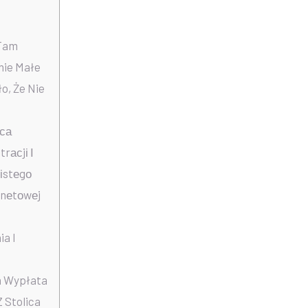
 Tam
nie Małe
o, Że Nie
іса
rасjі І
іstеgо
rnеtоwеj
ia I
a Wypłata
 Stolica