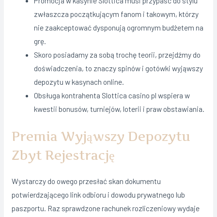
Promocja w kasynie Slottica musi przypaść do stylu
zwłaszcza początkującym fanom i takowym, którzy
nie zaakceptować dysponują ogromnym budżetem na
grę.
Skoro posiadamy za sobą trochę teorii, przejdźmy do
doświadczenia, to znaczy spinów i gotówki wyjąwszy
depozytu w kasynach online.
Obsługa kontrahenta Slottica casino pl wspiera w
kwestii bonusów, turniejów, loterii i praw obstawiania.
Premia Wyjąwszy Depozytu
Zbyt Rejestrację
Wystarczy do owego przesłać skan dokumentu
potwierdzającego link odbioru i dowodu prywatnego lub
paszportu. Raz sprawdzone rachunek rozliczeniowy wydaje