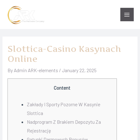
Skip
to
Main
content
Men
Slottica-Casino Kasynach
Online
By
Admin ARK-elements
/
January 22, 2025
Content
Zakłady I Sporty Pozorne W Kasynie
Slottica
Nadprogram Z Brakiem Depozytu Za
Rejestrację
Gatunki Darmowych Bonusów