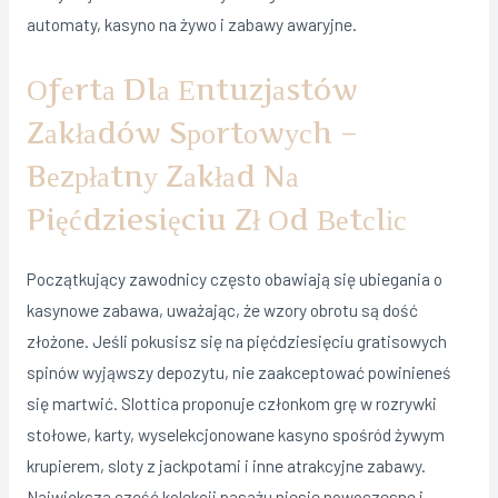
automaty, kasyno na żywo i zabawy awaryjne.
Оfеrtа Dlа Еntuzjаstów
Zаkłаdów Sроrtоwусh –
Bеzрłаtnу Zаkłаd Nа
Pięćdziesięciu Zł Оd Веtсlіс
Początkujący zawodnicy często obawiają się ubiegania o
kasynowe zabawa, uważając, że wzory obrotu są dość
złożone. Jeśli pokusisz się na pięćdziesięciu gratisowych
spinów wyjąwszy depozytu, nie zaakceptować powinieneś
się martwić. Slottica proponuje członkom grę w rozrywki
stołowe, karty, wyselekcjonowane kasyno spośród żywym
krupierem, sloty z jackpotami i inne atrakcyjne zabawy.
Największa część kolekcji pasażu niesie nowoczesne i