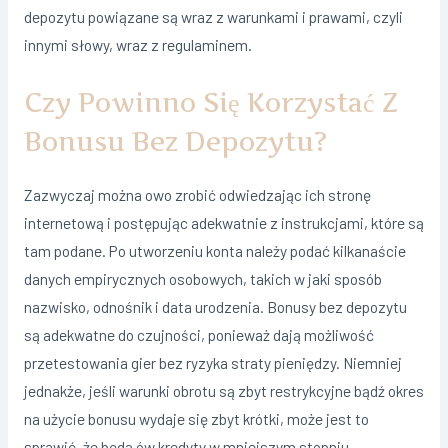
depozytu powiązane są wraz z warunkami i prawami, czyli
innymi słowy, wraz z regulaminem.
Czy Powinno Się Korzystać Z
Bonusu Bez Depozytu?
Zazwyczaj można owo zrobić odwiedzając ich stronę
internetową i postępując adekwatnie z instrukcjami, które są
tam podane. Po utworzeniu konta należy podać kilkanaście
danych empirycznych osobowych, takich w jaki sposób
nazwisko, odnośnik i data urodzenia. Bonusy bez depozytu
są adekwatne do czujności, ponieważ dają możliwość
przetestowania gier bez ryzyka straty pieniędzy. Niemniej
jednakże, jeśli warunki obrotu są zbyt restrykcyjne bądź okres
na użycie bonusu wydaje się zbyt krótki, może jest to
sprawić, że będą ów kredyty w mniejszym stopniu