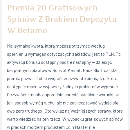
Premia 20 Gratisowych
Spinów Z Brakiem Depozytu
W Betamo
Maksymalna kwota, którą możesz otrzymać według
spełnieniu wymagań dotyczących zakładów, jest to PLN. Po
aktywacji bonusu dostępny będzie następny — dziesięć
bezpłatnych obrotów w Book of Kemet. Nasz Slottica 50zl
premia pozwoli Tobie wygrać rzeczywiste pieniądze, które
następnie możesz wyjąwszy żadnych problemów wypłacić.
Oczywiście musisz uprzednio spełnić określone warunki, w
jaki sposób wymóg ruchu, ale nie zaakceptować wydaje się
owo zero trudnego! Oto wykaz najważniejszych sprawy, które
warto wiedzieć na ten rzecz. W wypadku gratisowych spinów
w pracach morzem produktem Coin Master nie