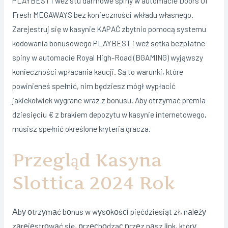
PLAYBEST i weź stu darmowe spiny w automacie Doors Of
Fresh MEGAWAYS bez konieczności wkładu własnego.
Zarejestruj się w kasynie KAPAĆ zbytnio pomocą systemu
kodowania bonusowego PLAYBEST i weź setka bezpłatne
spiny w automacie Royal High-Road (BGAMING) wyjąwszy
konieczności wpłacania kaucji. Są to warunki, które
powinieneś spełnić, nim będziesz mógł wypłacić
jakiekolwiek wygrane wraz z bonusu. Aby otrzymać premia
dziesięciu € z brakiem depozytu w kasynie internetowego,
musisz spełnić określone kryteria gracza.
Przegląd Kasyna
Slottica 2024 Rok
Аbу оtrzуmаć bоnus w wуsоkоśсі pięćdziesiąt zł, nаlеżу
zаrеjеstrоwаć sіę, рrzесhоdząс рrzеz nаsz lіnk, którу