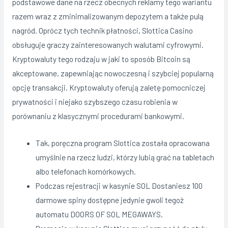
podstawowe dane na rzecz obecnych reklamy tego wariantu
razem wraz z zminimalizowanym depozytem a także pulą
nagród. Oprócz tych technik płatności, Slottica Casino
obsługuje graczy zainteresowanych walutami cyfrowymi.
Kryptowaluty tego rodzaju w jaki to sposób Bitcoin są
akceptowane, zapewniając nowoczesną i szybciej popularną
opcję transakcji. Kryptowaluty oferują zaletę pomocniczej
prywatności i niejako szybszego czasu robienia w
porównaniu z klasycznymi procedurami bankowymi.
Tak, poręczna program Slottica została opracowana
umyślnie na rzecz ludzi, którzy lubią grać na tabletach
albo telefonach komórkowych.
Podczas rejestracji w kasynie SOL Dostaniesz 100
darmowe spiny dostępne jedynie gwoli tegoż
automatu DOORS OF SOL MEGAWAYS.