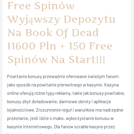
Free Spinów
Wyjąwszy Depozytu
Na Book Of Dead
I1600 Pln + 150 Free
Spinów Na Start!!!
Powitanie bonusy przeważnie oferowane świeżym fanom
jako sposób na powitanie pierwotnego w kasynie. Kasyna
online oferują różne typy reklamy, takie jak bonusy powitalne,
bonusy zbyt doładowanie, darmowe obroty i aplikacje
lojalnościowe. Zrozumienie reguł i warunków ma nadrzędne
przesłanie, jeśli idzie o maks. wykorzystanie bonusu w
kasynie internetowego. Dla fanów scrable kasyno przez