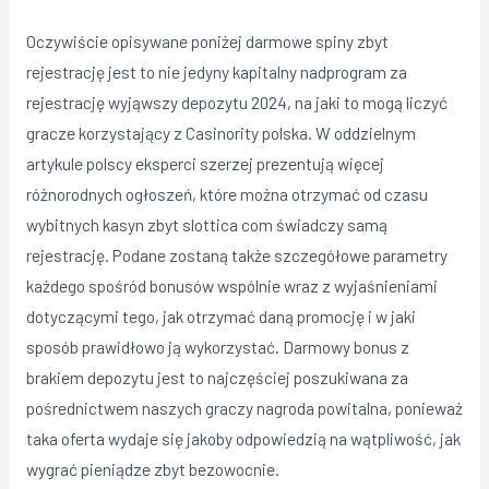
Oczywiście opisywane poniżej darmowe spiny zbyt
rejestrację jest to nie jedyny kapitalny nadprogram za
rejestrację wyjąwszy depozytu 2024, na jaki to mogą liczyć
gracze korzystający z Casinority polska. W oddzielnym
artykule polscy eksperci szerzej prezentują więcej
różnorodnych ogłoszeń, które można otrzymać od czasu
wybitnych kasyn zbyt slottica com świadczy samą
rejestrację. Podane zostaną także szczegółowe parametry
każdego spośród bonusów wspólnie wraz z wyjaśnieniami
dotyczącymi tego, jak otrzymać daną promocję i w jaki
sposób prawidłowo ją wykorzystać. Darmowy bonus z
brakiem depozytu jest to najczęściej poszukiwana za
pośrednictwem naszych graczy nagroda powitalna, ponieważ
taka oferta wydaje się jakoby odpowiedzią na wątpliwość, jak
wygrać pieniądze zbyt bezowocnie.