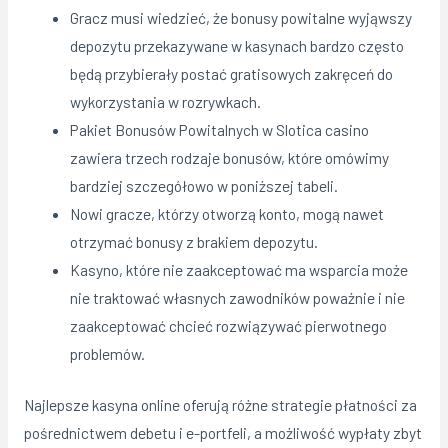
Gracz musi wiedzieć, że bonusy powitalne wyjąwszy
depozytu przekazywane w kasynach bardzo często
będą przybierały postać gratisowych zakręceń do
wykorzystania w rozrywkach.
Pakiet Bonusów Powitalnych w Slotica casino
zawiera trzech rodzaje bonusów, które omówimy
bardziej szczegółowo w poniższej tabeli.
Nowi gracze, którzy otworzą konto, mogą nawet
otrzymać bonusy z brakiem depozytu.
Kasyno, które nie zaakceptować ma wsparcia może
nie traktować własnych zawodników poważnie i nie
zaakceptować chcieć rozwiązywać pierwotnego
problemów.
Najlepsze kasyna online oferują różne strategie płatności za
pośrednictwem debetu i e-portfeli, a możliwość wypłaty zbyt