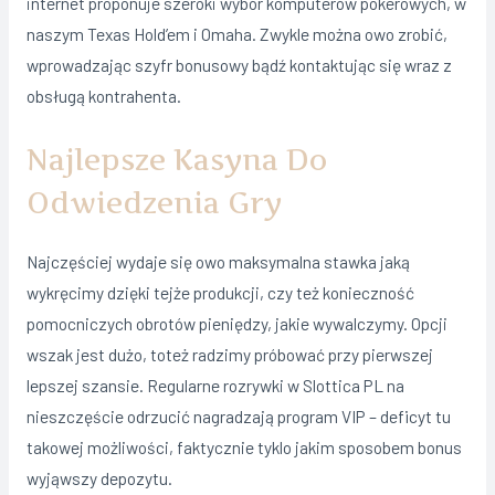
internet proponuje szeroki wybór komputerów pokerowych, w
naszym Texas Hold’em i Omaha. Zwykle można owo zrobić,
wprowadzając szyfr bonusowy bądź kontaktując się wraz z
obsługą kontrahenta.
Najlepsze Kasyna Do
Odwiedzenia Gry
Najczęściej wydaje się owo maksymalna stawka jaką
wykręcimy dzięki tejże produkcji, czy też konieczność
pomocniczych obrotów pieniędzy, jakie wywalczymy. Opcji
wszak jest dużo, toteż radzimy próbować przy pierwszej
lepszej szansie. Regularne rozrywki w Slottica PL na
nieszczęście odrzucić nagradzają program VIP – deficyt tu
takowej możliwości, faktycznie tyklo jakim sposobem bonus
wyjąwszy depozytu.