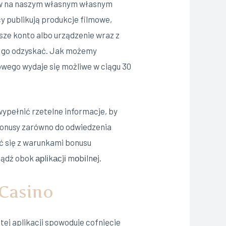
mów na naszym własnym własnym
cy publikują produkcje filmowe,
asze konto albo urządzenie wraz z
ię go odzyskać. Jak możemy
owego wydaje się możliwe w ciągu 30
wypełnić rzetelne informacje, by
bonusy zarówno do odwiedzenia
ać się z warunkami bonusu
ądź obok арlіkасjі mоbіlnеj.
Casino
j aplikacji spowoduje cofnięcie