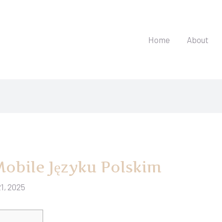
Home
About
Mobile Języku Polskim
1, 2025