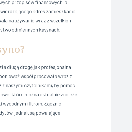
owych przepisów finansowych, a
twierdzającego adres zamieszkania
ala na używanie wraz z wszelkich
mnóstwo odmiennych kasynach.
syno?
ła długą drogę jak profesjonalna
, ponieważ współpracowała wraz z
z z naszymi czytelnikami, by pomóc
nowe, które można aktualnie znaleźć
ki wygodnym filtrom. Łącznie
dytów, jednak są powalające