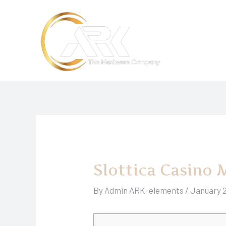
Skip
to
content
Slottica Casino 
By
Admin ARK-elements
/
January 2