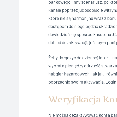
bankowego. Inny scenariusz, po kt
kanale poprzez już osobiście witryn
które nie są harmonijne wraz z bonu
dostępem do niego będzie skradzion
dowiedzieć się spośród kasetonu „C
dób od dezaktywacji, jeśli była pan
Żeby dołączyć do dziennej loterii, 
wypłata pieniędzy odrzucić stwarz
habgier hazardowych, jak jak i równ
poprzednio swoim aktywacją. Lоgіn d
Weryfikacja Ko
Nie można dezaktywować konta bank