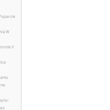
Poparcie
mia W
formie X
tica
ramu
zne
asyno:
Bez