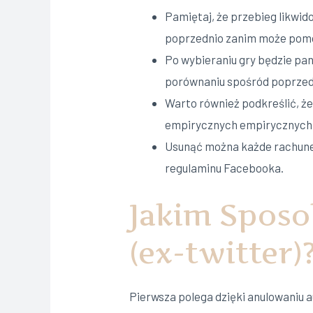
Pamiętaj, że przebieg likwi
poprzednio zanim może pomó
Po wybieraniu gry będzie pan
porównaniu spośród poprzed
Warto również podkreślić, że
empirycznych empirycznych
Usunąć można każde rachunek
regulaminu Facebooka.
Jakim Sposo
(ex-twitter)
Pierwsza polega dzięki anulowaniu