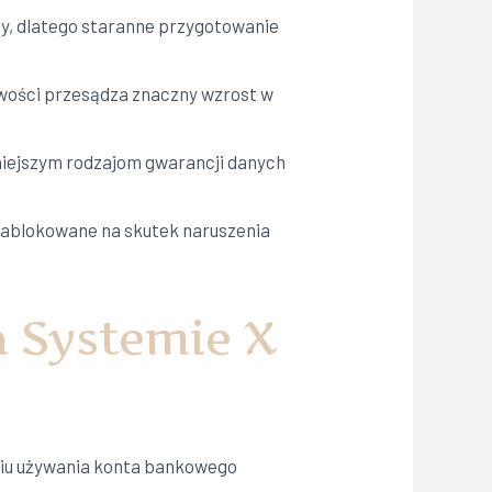
y, dlatego staranne przygotowanie
liwości przesądza znaczny wzrost w
żniejszym rodzajom gwarancji danych
zablokowane na skutek naruszenia
 Systemie X
aniu używania konta bankowego