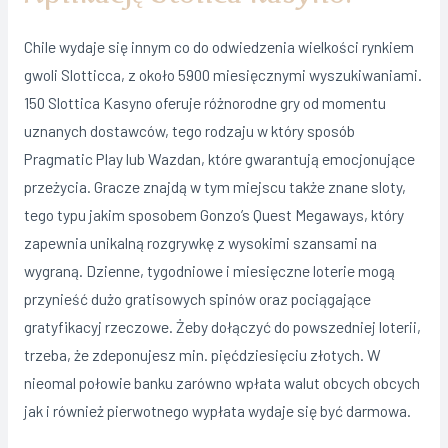
Chile wydaje się innym co do odwiedzenia wielkości rynkiem
gwoli Slotticca, z około 5900 miesięcznymi wyszukiwaniami.
150 Slottica Kasyno oferuje różnorodne gry od momentu
uznanych dostawców, tego rodzaju w który sposób
Pragmatic Play lub Wazdan, które gwarantują emocjonujące
przeżycia. Gracze znajdą w tym miejscu także znane sloty,
tego typu jakim sposobem Gonzo’s Quest Megaways, który
zapewnia unikalną rozgrywkę z wysokimi szansami na
wygraną. Dzienne, tygodniowe i miesięczne loterie mogą
przynieść dużo gratisowych spinów oraz pociągające
gratyfikacyj rzeczowe. Żeby dołączyć do powszedniej loterii,
trzeba, że zdeponujesz min. pięćdziesięciu złotych. W
nieomal połowie banku zarówno wpłata walut obcych obcych
jak i również pierwotnego wypłata wydaje się być darmowa.