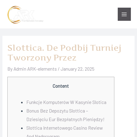
Skip
to
Main
content
Men
Slottica. De Podbij Turniej
Tworzony Przez
By
Admin ARK-elements
/
January 22, 2025
Content
Funkcje Komputerów W Kasynie Slotica
Bonus Bez Depozytu Slottica –
Dziesięciu Eur Bezpłatnych Pieniędzy!
Slottica Internetowego Casino Review
And Nadprogram