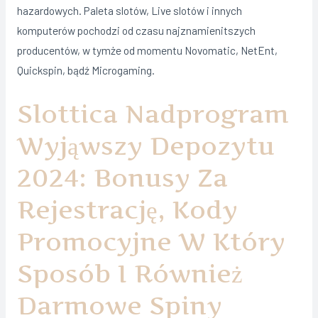
hazardowych. Paleta slotów, Live slotów i innych
komputerów pochodzi od czasu najznamienitszych
producentów, w tymże od momentu Novomatic, NetEnt,
Quickspin, bądź Microgaming.
Slottica Nadprogram
Wyjąwszy Depozytu
2024: Bonusy Za
Rejestrację, Kody
Promocyjne W Który
Sposób I Również
Darmowe Spiny