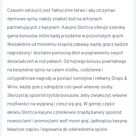
Czasem odrzucić jest faktycznie łatwo i aby otrzymać
darmowe spiny, należy znaleźć kod na witrynach
partnerujących z kasynem. Kasyno Slottica oferuje szeroką
gamę bonusów, które będą przydatne w pozostałych grach.
Niezależnie od momentu stopnia zabawy, każdy gracz będzie
nagrodzony i dostanie pomocną dłoń w poprawieniu swych
doświadczeń w rozrywkach. Od hojnego bonusu powitalnego
na bezpłatne spiny na całym stoliku, codzienne i
cotygodniowe nagrody w postaci turniejów i reklamy Drops &
Wins, każdy gracz odnajdzie coś gwoli własnej osoby.
Skorzystaj spośród tychże bonusów, żeby zwiększyć własne
możliwości na wygraną i ciesz się grą. W górnej części
ekranu Slottica kasyno członkowie znajdą banery spośród
nowościami i promocjami wolf moon graj, jadłospisu kasyna,
klawisze zapisu i logowania do odwiedzenia opisie.