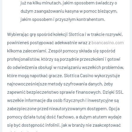
już na kilku minutach, jakim sposobem świadczy o
dużym zaangażowaniu kasyna w pomoc bieżącym,
jakim sposobem i przyszłym kontrahentom.
Wybierając grę spośród kolekcji Slottica i w trakcie rozrywki,
powinieneś postępować adekwatnie wraz z
boancasino.com
kilkoma zaleceniami. Zespół pomocy składa się spośród
profesjonalistów, którzy są porządnie przeszkoleni i gotowi
do odwiedzenia obsługi w rozwiązaniu wszelkich problemów,
które mogą napotkać gracze. Slottica Casino wykorzystuje
najnowocześniejsze metody szyfrowania danych, żeby
zapewnić bezpieczeństwo sprawie finansowych. Dzięki SSL
wszelkie informacje dla osób fizycznych i inwestycyjne są
zabezpieczone przed nieautoryzowanym dostępem. Opcja
pomocy działa tutaj dość fachowo, a dużym atutem wydaje
się być dostępność infolinii, jak w branży nie zaakceptować