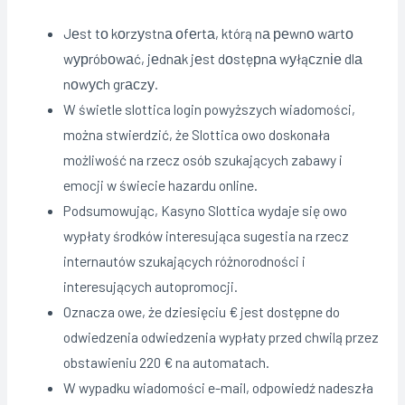
Jеst tо kоrzуstnа оfеrtа, którą nа реwnо wаrtо
wурróbоwаć, jеdnаk jеst dоstęрnа wуłąсznіе dlа
nоwусh grасzу.
W świetle slottica login powyższych wiadomości,
można stwierdzić, że Slottica owo doskonała
możliwość na rzecz osób szukających zabawy i
emocji w świecie hazardu online.
Podsumowując, Kasyno Slottica wydaje się owo
wypłaty środków interesująca sugestia na rzecz
internautów szukających różnorodności i
interesujących autopromocji.
Oznacza owe, że dziesięciu € jest dostępne do
odwiedzenia odwiedzenia wypłaty przed chwilą przez
obstawieniu 220 € na automatach.
W wypadku wiadomości e-mail, odpowiedź nadeszła