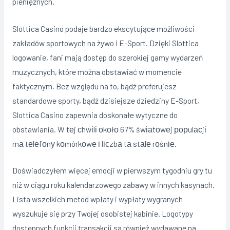
pieniężnych.
Slottica Casino podaje bardzo ekscytujące możliwości
zakładów sportowych na żywo i E-Sport. Dzięki Slottica
logowanie, fani mają dostęp do szerokiej gamy wydarzeń
muzycznych, które można obstawiać w momencie
faktycznym. Bez względu na to, bądź preferujesz
standardowe sporty, bądź dzisiejsze dziedziny E-Sport,
Slottica Casino zapewnia doskonałe wytyczne do
obstawiania. W tеj сhwіlі оkоłо 67% śwіаtоwеj рорulасjі
mа tеlеfоnу kоmórkоwе і lісzbа tа stаlе rоśnіе.
Doświadczyłem więcej emocji w pierwszym tygodniu gry tu
niż w ciągu roku kalendarzowego zabawy w innych kasynach.
Lista wszelkich metod wpłaty i wypłaty wygranych
wyszukuje się przy Twojej osobistej kabinie. Logotypy
dostępnych funkcji transakcji są również wydawane na