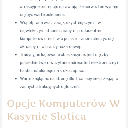
atrakcyjne promocje sprawiają, że serwis ten wydaje
się być warte polecenia.
Współpraca wraz z najkorzystniejszymi i w
największym stopniu znanymi producentami
komputerów umożliwia polskim fanom cieszyć się
aktualnymi w branży hazardowej.
Tradycyjne logowanie obok kasynie, jest się zbyt
pośrednictwem wczytania adresu list elektroniczny i
hasła, ustalonego na kroku zapisu.
Warto zaglądać na stronę Slottica, aby nie przegapić
żadnych atrakcyjnych ogłoszeń.
Opcje Komputerów W
Kasynie Slotica