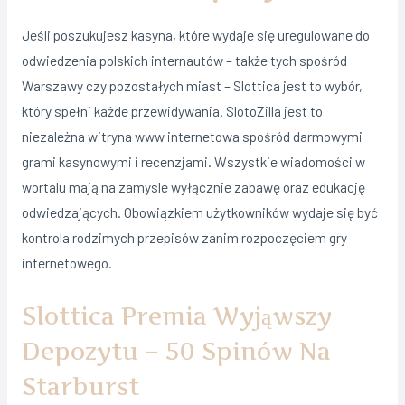
Jeśli poszukujesz kasyna, które wydaje się uregulowane do
odwiedzenia polskich internautów – także tych spośród
Warszawy czy pozostałych miast – Slottica jest to wybór,
który spełni każde przewidywania. SlotoZilla jest to
niezależna witryna www internetowa spośród darmowymi
grami kasynowymi i recenzjami. Wszystkie wiadomości w
wortalu mają na zamysle wyłącznie zabawę oraz edukację
odwiedzających. Obowiązkiem użytkowników wydaje się być
kontrola rodzimych przepisów zanim rozpoczęciem gry
internetowego.
Slottica Premia Wyjąwszy
Depozytu – 50 Spinów Na
Starburst