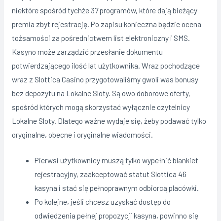
niektóre spośród tychże 37 programów, które dają bieżący
premia zbyt rejestrację. Po zapisu konieczna będzie ocena
tożsamości za pośrednictwem list elektroniczny i SMS.
Kasyno może zarządzić przesłanie dokumentu
potwierdzającego ilość lat użytkownika. Wraz pochodzące
wraz z Slottica Casino przygotowaliśmy gwoli was bonusy
bez depozytu na Lokalne Sloty. Są owo doborowe oferty,
spośród których mogą skorzystać wyłącznie czytelnicy
Lokalne Sloty. Dlatego ważne wydaje się, żeby podawać tylko
oryginalne, obecne i oryginalne wiadomości.
Pierwsi użytkownicy muszą tylko wypełnić blankiet
rejestracyjny, zaakceptować statut Slottica 46
kasyna i stać się pełnoprawnym odbiorcą placówki.
Po kolejne, jeśli chcesz uzyskać dostęp do
odwiedzenia pełnej propozycji kasyna, powinno się