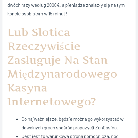
dwóch razy według 2000€, a pieniądze znalazły się na tym
koncie osobistym w 15 minut!
Lub Slotica
Rzeczywiście
Zasługuje Na Stan
Międzynarodowego
Kasyna
Internetowego?
Co najważniejsze, będzie można go wykorzystać w
dowolnych grach spośród propozycji ZenCasino.
Jest jest to warunkowa strona pomocnicza, pod