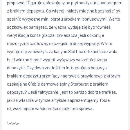
propozycji figuruje opiewający na piętnasty euro nadprogram
z brakiem depozytu. Co więcej, należy mieć na baczności by
spełnić wytyczne min, obrotu środkami bonusowymi. Warto
aczkolwiek pamiętać, że ważna wydaje się być również
weryfikacja konta gracza, zwłaszcza jeśli dokonuje
mężczyzna czołowej, szczególnie dużej wypłaty. Warto
wydaje się zauważyć, że kasyno Slottica odrzucić zezwala
hold win możności wypłat wyjąwszy wcześniejszego
depozytu. Czy dostrzegłeś ten interesująco bonusy z
brakiem depozytu brzmiący nagłówek, prawidłowo z którym
czekają na Ciebie darmowe spiny Starburst z brakiem
depozytu? Jeśli faktycznie, jest to bardzo dobrze trafiłeś,
jak że właśnie w tymże artykule zaprezentujemy Tobie
najważniejsze wiadomości dzięki ten sprawa.
\e\e\e