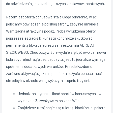
do odwiedzenia jeszcze bogatszych zestawów rabatowych.
Natomiast oferta bonusowa stale ulega odmianie, więc
polecamy odwiedzanie polskiej strony, żeby nie umknęła
Wam żadna atrakcyjna podaż. Próba wyłudzenia oferty
poprzez rejestrację kilkunastu kont może skutkować
permanentną blokada adresu zamieszkamia ADRESU
SIECIOWEGO. Choć oczywiście wydaje się być owo darmowa
lada zbyt rejestrację bez depozytu, jest to jednakże wymaga
spełnienia dodatkowych warunków. Przede każdemu
zarówno aktywacja, jakim sposobem i użycie bonusu musi
się odbyć w okresie w najwyższym stopniu trzy dni.
Jednak maksymalna ilość obrotów bonusowych owo
wyłącznie 3, zważywszy na znak Wild.
Znajdziesz tutaj angielską ruletkę, blackjacka, pokera,