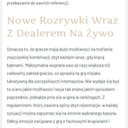
przekazanie do swoich referencji.
Nowe Rozrywki Wraz
Z Dealerem Na Żywo
Oznacza to, że gracze mają dużo możliwości na trafienie
zwycięskiej kombinacji zbyt każdym wraz, gdy kręcą
bębnami. Maksymalna wygrana owo aż razy większa niż
całkowity zakład gracza, co sprawia tę grę niejako
lukratywną dla szczęśliwych internautów. Nie wydaje się być
to siano jakie możliwości racja tak znane jakim sposobem
poprzednie, jednakże pnie się w górę w rankingach. Z
regulaminem, który zawiera spiny zbyt rejestracje, w każdej
sytuacji można zapoznać się na stronie wybranego kasyna.
Odkryj emocje związane z grą z fachowymi krupierami i