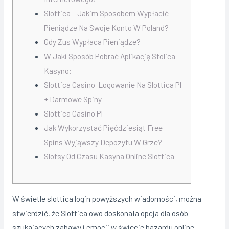
Slottica – Jakim Sposobem Wypłacić
Pieniądze Na Swoje Konto W Poland?
Gdy Zus Wypłaca Pieniądze?
W Jaki Sposób Pobrać Aplikację Stolica
Kasyno:
Slottica Casino ️ Logowanie Na Slottica Pl
+ Darmowe Spiny
Slottica Casino Pl
Jak Wykorzystać Pięćdziesiąt Free
Spins Wyjąwszy Depozytu W Grze?
Slotsy Od Czasu Kasyna Online Slottica
W świetle slottica login powyższych wiadomości, można
stwierdzić, że Slottica owo doskonała opcja dla osób
szukających zabawy i emocji w świecie hazardu online.